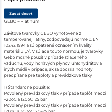
Zadať dopyt
GEBO – Platinum
Závitové tvarovky GEBO vyhotovené z
temperovanej liatiny, zodpovedajú norme č. EN
10242:1994 a sú opatrené označením kvality
materiálu „A“. V súlade touto normou, je tvarovky
Gebo možné použiť v prípade stlačeného
vzduchu, vody, horľavých plynov, uhľohydrátov a
iných médií v prípade, ak sa dodržia hodnoty
predpísané pre teploty a prevádzkové tlaky.
1) Štandardné použitie:
Povolený prevádzkový tlak v prípade teplôt medzi
–20oC a 120oC: 25 bar
Povolený prevádzkový tlak v prípade teplôt medzi
120oC a 300oC: 20–25 bar