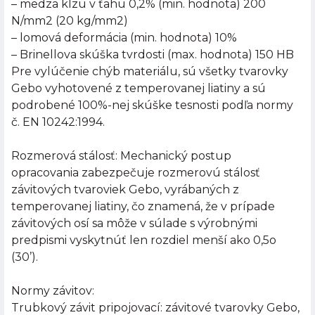
– medza klzu v ťahu 0,2% (min. hodnota) 200
N/mm2 (20 kg/mm2)
– lomová deformácia (min. hodnota) 10%
– Brinellova skúška tvrdosti (max. hodnota) 150 HB
Pre vylúčenie chýb materiálu, sú všetky tvarovky
Gebo vyhotovené z temperovanej liatiny a sú
podrobené 100%-nej skúške tesnosti podľa normy
č. EN 10242:1994.
Rozmerová stálosť: Mechanický postup
opracovania zabezpečuje rozmerovú stálosť
závitových tvaroviek Gebo, vyrábaných z
temperovanej liatiny, čo znamená, že v prípade
závitových osí sa môže v súlade s výrobnými
predpismi vyskytnúť len rozdiel menší ako 0,5o
(30’).
Normy závitov:
Trubkový závit pripojovací: závitové tvarovky Gebo,