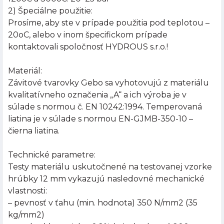
2) Špeciálne použitie:
Prosíme, aby ste v prípade použitia pod teplotou –
20oC, alebo v inom špecifickom prípade
kontaktovali spoločnosť HYDROUS s.r.o.!
Materiál:
Závitové tvarovky Gebo sa vyhotovujú z materiálu
kvalitatívneho označenia „A“ a ich výroba je v
súlade s normou č. EN 10242:1994. Temperovaná
liatina je v súlade s normou EN-GJMB-350-10 –
čierna liatina.
Technické parametre:
Testy materiálu uskutočnené na testovanej vzorke
hrúbky 12 mm vykazujú nasledovné mechanické
vlastnosti:
– pevnosť v ťahu (min. hodnota) 350 N/mm2 (35
kg/mm2)