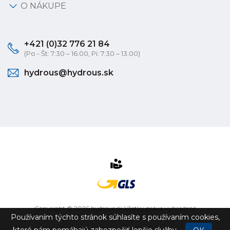
O NÁKUPE
+421 (0)32 776 21 84
(Po - Št: 7:30 – 16:00, Pi: 7:30 – 13:00)
hydrous@hydrous.sk
Copyright © 2026 hydrous.sk Všetky práva vyhradené
Používaním týchto stránok súhlasíte s používaním cookies,
eshop na mieru
vytvorilo
vibration.sk
ktoré nám pomáhajú zabezpečiť lepšie služby.