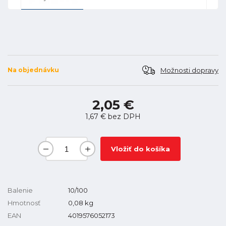
Možnosti dopravy
Na objednávku
2,05 €
1,67 €
bez DPH
Vložiť do košíka
Balenie
10/100
Hmotnosť
0,08
kg
EAN
4019576052173