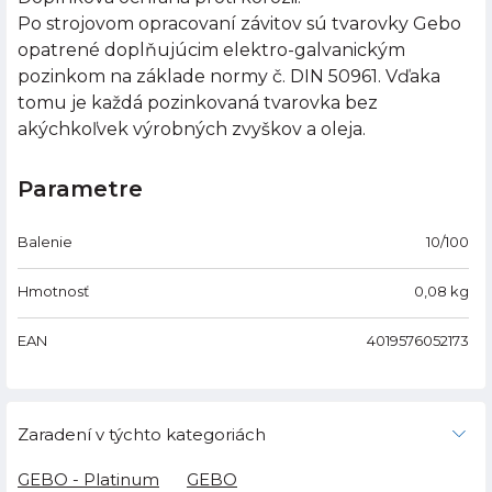
Po strojovom opracovaní závitov sú tvarovky Gebo
opatrené doplňujúcim elektro-galvanickým
pozinkom na základe normy č. DIN 50961. Vďaka
tomu je každá pozinkovaná tvarovka bez
akýchkoľvek výrobných zvyškov a oleja.
Parametre
Balenie
10/100
Hmotnosť
0,08
kg
EAN
4019576052173
Zaradení v týchto kategoriách
GEBO - Platinum
GEBO