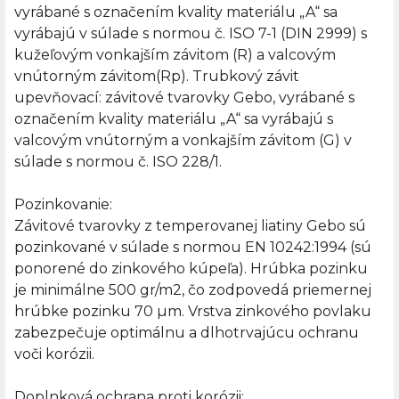
vyrábané s označením kvality materiálu „A“ sa
vyrábajú v súlade s normou č. ISO 7-1 (DIN 2999) s
kužeľovým vonkajším závitom (R) a valcovým
vnútorným závitom(Rp). Trubkový závit
upevňovací: závitové tvarovky Gebo, vyrábané s
označením kvality materiálu „A“ sa vyrábajú s
valcovým vnútorným a vonkajším závitom (G) v
súlade s normou č. ISO 228/1.
Pozinkovanie:
Závitové tvarovky z temperovanej liatiny Gebo sú
pozinkované v súlade s normou EN 10242:1994 (sú
ponorené do zinkového kúpeľa). Hrúbka pozinku
je minimálne 500 gr/m2, čo zodpovedá priemernej
hrúbke pozinku 70 µm. Vrstva zinkového povlaku
zabezpečuje optimálnu a dlhotrvajúcu ochranu
voči korózii.
Doplnková ochrana proti korózii: