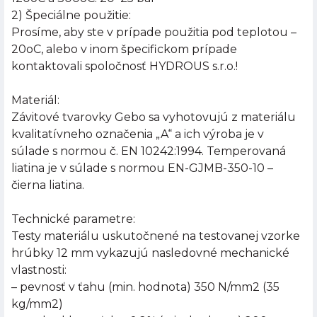
2) Špeciálne použitie:
Prosíme, aby ste v prípade použitia pod teplotou –
20oC, alebo v inom špecifickom prípade
kontaktovali spoločnosť HYDROUS s.r.o.!
Materiál:
Závitové tvarovky Gebo sa vyhotovujú z materiálu
kvalitatívneho označenia „A“ a ich výroba je v
súlade s normou č. EN 10242:1994. Temperovaná
liatina je v súlade s normou EN-GJMB-350-10 –
čierna liatina.
Technické parametre:
Testy materiálu uskutočnené na testovanej vzorke
hrúbky 12 mm vykazujú nasledovné mechanické
vlastnosti:
– pevnosť v ťahu (min. hodnota) 350 N/mm2 (35
kg/mm2)