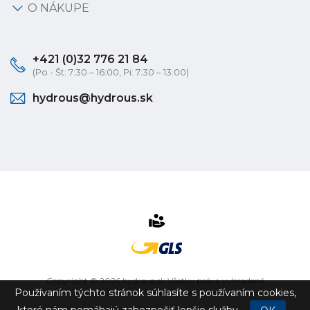
O NÁKUPE
+421 (0)32 776 21 84
(Po - Št: 7:30 – 16:00, Pi: 7:30 – 13:00)
hydrous@hydrous.sk
Copyright © 2026 hydrous.sk Všetky práva vyhradené
Používaním týchto stránok súhlasíte s používaním cookies,
eshop na mieru
vytvorilo
vibration.sk
ktoré nám pomáhajú zabezpečiť lepšie služby.