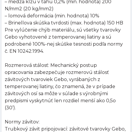
– medza klzu v ťahu 0,2% (min. hodnota) 200
N/mm2 (20 kg/mm2)
– lomová deformácia (min. hodnota) 10%
– Brinellova skúška tvrdosti (max. hodnota) 150 HB
Pre vylúčenie chýb materiálu, sú všetky tvarovky
Gebo vyhotovené z temperovanej liatiny a sú
podrobené 100%-nej skúške tesnosti podľa normy
č. EN 10242:1994.
Rozmerová stálosť: Mechanický postup
opracovania zabezpečuje rozmerovú stálosť
závitových tvaroviek Gebo, vyrábaných z
temperovanej liatiny, čo znamená, že v prípade
závitových osí sa môže v súlade s výrobnými
predpismi vyskytnúť len rozdiel menší ako 0,5o
(30’).
Normy závitov:
Trubkový závit pripojovací: závitové tvarovky Gebo,