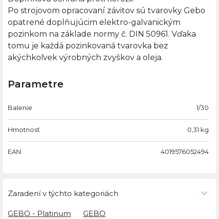
Po strojovom opracovaní závitov sú tvarovky Gebo
opatrené doplňujúcim elektro-galvanickým
pozinkom na základe normy č. DIN 50961. Vďaka
tomu je každá pozinkovaná tvarovka bez
akýchkoľvek výrobných zvyškov a oleja.
Parametre
Balenie
1/30
Hmotnosť
0,31
kg
EAN
4019576052494
Zaradení v týchto kategoriách
GEBO - Platinum
GEBO