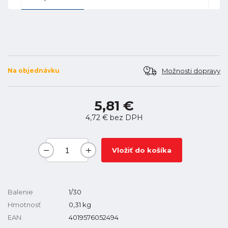
Možnosti dopravy
Na objednávku
5,81 €
4,72 €
bez DPH
Vložiť do košíka
Balenie
1/30
Hmotnosť
0,31
kg
EAN
4019576052494