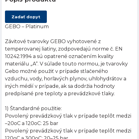
Zadať dopyt
GEBO – Platinum
Závitové tvarovky GEBO vyhotovené z
temperovanej liatiny, zodpovedajú norme č. EN
10242:1994 a sú opatrené označením kvality
materiálu „A“. V súlade touto normou, je tvarovky
Gebo možné použiť v prípade stlačeného
vzduchu, vody, horľavých plynov, uhľohydrátov a
iných médií v prípade, ak sa dodržia hodnoty
predpísané pre teploty a prevádzkové tlaky.
1) Štandardné použitie:
Povolený prevádzkový tlak v prípade teplôt medzi
–20oC a 120oC: 25 bar
Povolený prevádzkový tlak v prípade teplôt medzi
120oC a 300oC: 20–25 bar