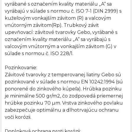
vyrábané s označením kvality materiálu „A“ sa
vyrábajú v súlade s normou č. ISO 7-1 (DIN 2999) s
kužeľovým vonkajším závitom (R) a valcovým
vnútorným závitom(Rp). Trubkový závit
upevňovací: závitové tvarovky Gebo, vyrábané s
označením kvality materiálu „A“ sa vyrábajú s
valcovým vnútorným a vonkajším závitom (G) v
súlade s normou č. ISO 228/1.
Pozinkovanie:
Závitové tvarovky z temperovanej liatiny Gebo sú
pozinkované v súlade s normou EN 10242:1994 (sú
ponorené do zinkového kúpeľa). Hrúbka pozinku
je minimálne 500 gr/m2, čo zodpovedá priemernej
hrúbke pozinku 70 µm. Vrstva zinkového povlaku
zabezpečuje optimálnu a dlhotrvajúcu ochranu
voči korózii.
Doplnková ochrana proti korózii: