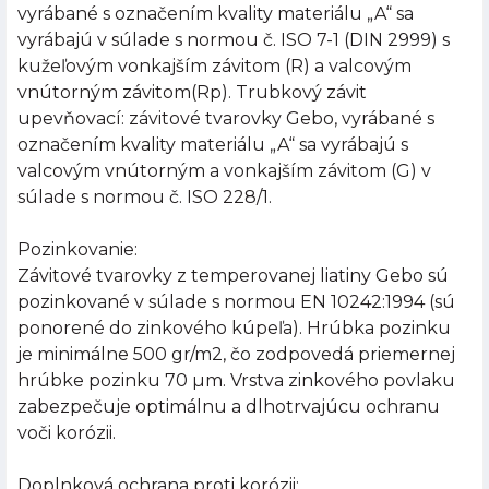
vyrábané s označením kvality materiálu „A“ sa
vyrábajú v súlade s normou č. ISO 7-1 (DIN 2999) s
kužeľovým vonkajším závitom (R) a valcovým
vnútorným závitom(Rp). Trubkový závit
upevňovací: závitové tvarovky Gebo, vyrábané s
označením kvality materiálu „A“ sa vyrábajú s
valcovým vnútorným a vonkajším závitom (G) v
súlade s normou č. ISO 228/1.
Pozinkovanie:
Závitové tvarovky z temperovanej liatiny Gebo sú
pozinkované v súlade s normou EN 10242:1994 (sú
ponorené do zinkového kúpeľa). Hrúbka pozinku
je minimálne 500 gr/m2, čo zodpovedá priemernej
hrúbke pozinku 70 µm. Vrstva zinkového povlaku
zabezpečuje optimálnu a dlhotrvajúcu ochranu
voči korózii.
Doplnková ochrana proti korózii: