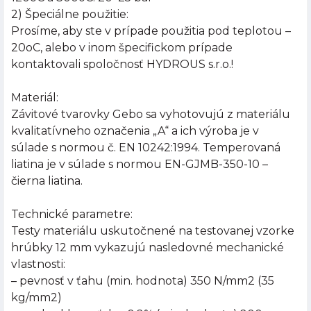
2) Špeciálne použitie:
Prosíme, aby ste v prípade použitia pod teplotou –
20oC, alebo v inom špecifickom prípade
kontaktovali spoločnosť HYDROUS s.r.o.!
Materiál:
Závitové tvarovky Gebo sa vyhotovujú z materiálu
kvalitatívneho označenia „A“ a ich výroba je v
súlade s normou č. EN 10242:1994. Temperovaná
liatina je v súlade s normou EN-GJMB-350-10 –
čierna liatina.
Technické parametre:
Testy materiálu uskutočnené na testovanej vzorke
hrúbky 12 mm vykazujú nasledovné mechanické
vlastnosti:
– pevnosť v ťahu (min. hodnota) 350 N/mm2 (35
kg/mm2)