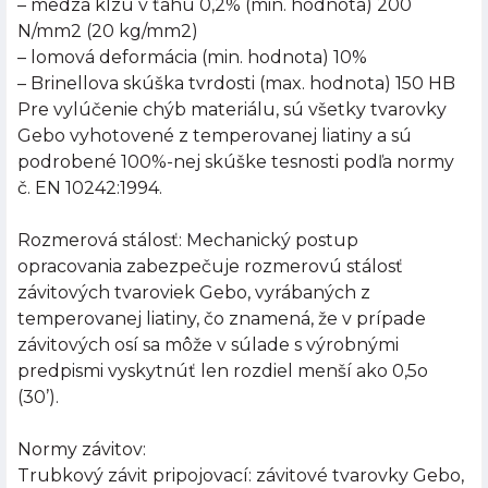
– medza klzu v ťahu 0,2% (min. hodnota) 200
N/mm2 (20 kg/mm2)
– lomová deformácia (min. hodnota) 10%
– Brinellova skúška tvrdosti (max. hodnota) 150 HB
Pre vylúčenie chýb materiálu, sú všetky tvarovky
Gebo vyhotovené z temperovanej liatiny a sú
podrobené 100%-nej skúške tesnosti podľa normy
č. EN 10242:1994.
Rozmerová stálosť: Mechanický postup
opracovania zabezpečuje rozmerovú stálosť
závitových tvaroviek Gebo, vyrábaných z
temperovanej liatiny, čo znamená, že v prípade
závitových osí sa môže v súlade s výrobnými
predpismi vyskytnúť len rozdiel menší ako 0,5o
(30’).
Normy závitov:
Trubkový závit pripojovací: závitové tvarovky Gebo,