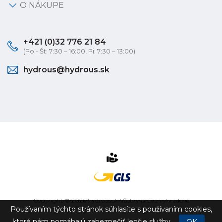
O NÁKUPE
+421 (0)32 776 21 84
(Po - Št: 7:30 – 16:00, Pi: 7:30 – 13:00)
hydrous@hydrous.sk
Copyright © 2026 hydrous.sk Všetky práva vyhradené
Používaním týchto stránok súhlasíte s používaním cookies,
eshop na mieru
vytvorilo
vibration.sk
ktoré nám pomáhajú zabezpečiť lepšie služby.