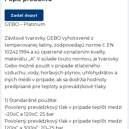
Zadať dopyt
GEBO – Platinum
Závitové tvarovky GEBO vyhotovené z
temperovanej liatiny, zodpovedajú norme č. EN
10242:1994 a sú opatrené označením kvality
materiálu „A“. V súlade touto normou, je tvarovky
Gebo možné použiť v prípade stlačeného
vzduchu, vody, horľavých plynov, uhľohydrátov a
iných médií v prípade, ak sa dodržia hodnoty
predpísané pre teploty a prevádzkové tlaky.
1) Štandardné použitie:
Povolený prevádzkový tlak v prípade teplôt medzi
–20oC a 120oC: 25 bar
Povolený prevádzkový tlak v prípade teplôt medzi
120oC a 300oC: 20–25 bar