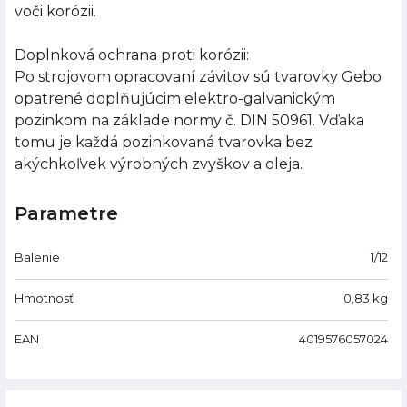
voči korózii.
Doplnková ochrana proti korózii:
Po strojovom opracovaní závitov sú tvarovky Gebo
opatrené doplňujúcim elektro-galvanickým
pozinkom na základe normy č. DIN 50961. Vďaka
tomu je každá pozinkovaná tvarovka bez
akýchkoľvek výrobných zvyškov a oleja.
Parametre
Balenie
1/12
Hmotnosť
0,83
kg
EAN
4019576057024