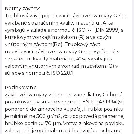
Normy závitov:
Trubkový závit pripojovací: závitové tvarovky Gebo,
vyrábané s označením kvality materiálu „A“ sa
vyrábajú v súlade s normou č. ISO 7-1 (DIN 2999) s
kužeľovým vonkajším závitom (R) a valcovým
vnútorným závitom(Rp). Trubkový závit
upevňovací: závitové tvarovky Gebo, vyrábané s
označením kvality materiálu „A“ sa vyrábajú s
valcovým vnútorným a vonkajším závitom (G) v
súlade s normou č. ISO 228/1.
Pozinkovanie:
Závitové tvarovky z temperovanej liatiny Gebo sú
pozinkované v súlade s normou EN 10242:1994 (sú
ponorené do zinkového kúpeľa). Hrúbka pozinku
je minimálne 500 gr/m2, čo zodpovedá priemernej
hrúbke pozinku 70 µm. Vrstva zinkového povlaku
zabezpečuje optimálnu a dlhotrvajúcu ochranu