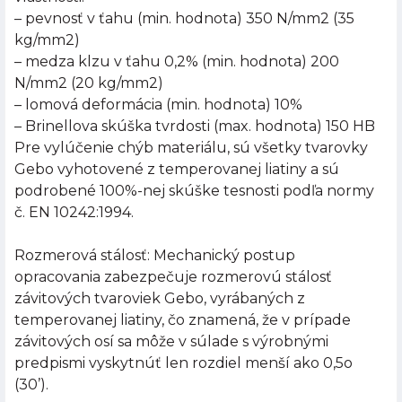
– pevnosť v ťahu (min. hodnota) 350 N/mm2 (35
kg/mm2)
– medza klzu v ťahu 0,2% (min. hodnota) 200
N/mm2 (20 kg/mm2)
– lomová deformácia (min. hodnota) 10%
– Brinellova skúška tvrdosti (max. hodnota) 150 HB
Pre vylúčenie chýb materiálu, sú všetky tvarovky
Gebo vyhotovené z temperovanej liatiny a sú
podrobené 100%-nej skúške tesnosti podľa normy
č. EN 10242:1994.
Rozmerová stálosť: Mechanický postup
opracovania zabezpečuje rozmerovú stálosť
závitových tvaroviek Gebo, vyrábaných z
temperovanej liatiny, čo znamená, že v prípade
závitových osí sa môže v súlade s výrobnými
predpismi vyskytnúť len rozdiel menší ako 0,5o
(30’).