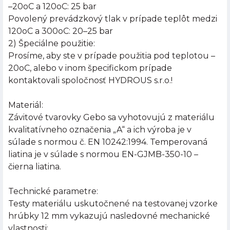
–20oC a 120oC: 25 bar
Povolený prevádzkový tlak v prípade teplôt medzi
120oC a 300oC: 20–25 bar
2) Špeciálne použitie:
Prosíme, aby ste v prípade použitia pod teplotou –
20oC, alebo v inom špecifickom prípade
kontaktovali spoločnosť HYDROUS s.r.o.!
Materiál:
Závitové tvarovky Gebo sa vyhotovujú z materiálu
kvalitatívneho označenia „A“ a ich výroba je v
súlade s normou č. EN 10242:1994. Temperovaná
liatina je v súlade s normou EN-GJMB-350-10 –
čierna liatina.
Technické parametre:
Testy materiálu uskutočnené na testovanej vzorke
hrúbky 12 mm vykazujú nasledovné mechanické
vlastnosti: