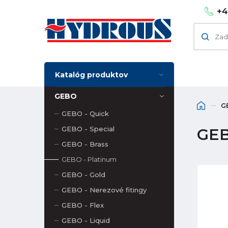
+4
Katalóg produktov
GEBO
G
GEBO - Quick
GEBO - Special
GEBO
GEBO - Brass
GEBO - Platinum
GEBO - Gold
GEBO - Nerezové fitingy
GEBO - Flex
GEBO - Liquid