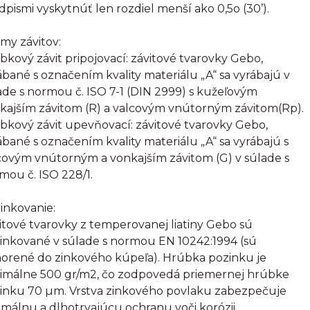
dpismi vyskytnúť len rozdiel menší ako 0,5o (30’).
my závitov:
bkový závit pripojovací: závitové tvarovky Gebo,
ábané s označením kvality materiálu „A“ sa vyrábajú v
ade s normou č. ISO 7-1 (DIN 2999) s kužeľovým
kajším závitom (R) a valcovým vnútorným závitom(Rp).
bkový závit upevňovací: závitové tvarovky Gebo,
ábané s označením kvality materiálu „A“ sa vyrábajú s
covým vnútorným a vonkajším závitom (G) v súlade s
mou č. ISO 228/1.
inkovanie:
itové tvarovky z temperovanej liatiny Gebo sú
inkované v súlade s normou EN 10242:1994 (sú
orené do zinkového kúpeľa). Hrúbka pozinku je
imálne 500 gr/m2, čo zodpovedá priemernej hrúbke
inku 70 µm. Vrstva zinkového povlaku zabezpečuje
imálnu a dlhotrvajúcu ochranu voči korózii.