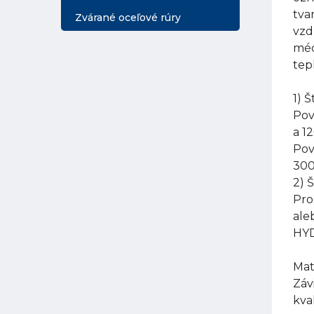
tva
Zvárané oceľové rúry
vzd
méd
tep
1) 
Pov
a 1
Pov
300
2) 
Pro
ale
HYD
Mat
Záv
kva