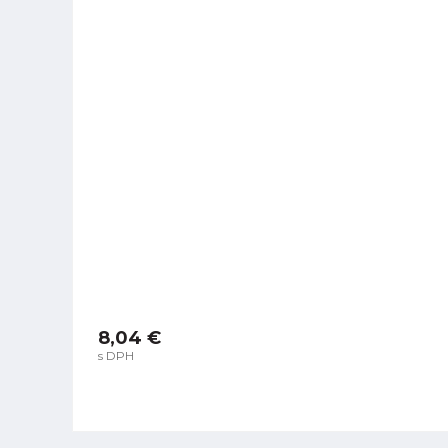
8,04 €
s DPH