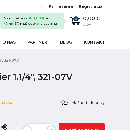
Prihlásenie
Registrácia
0,00 €
Nakúp ešte za
180,00 €
a v
0
rámci SR máš dopravu zdarma.
s DPH
O NÁS
PARTNERI
BLOG
KONTAKT
4", 321-07V
r 1.1/4", 321-07V
Možnosti dopravy
dnávku
 €