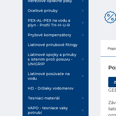
Nerezové opravné pásy
Oceľové príruby
PEX-AL-PEX na vodu a
plyn - Profil TH-H-U-R
Pryžové kompenzátory
Liatinové prírubové fitingy
Popi
Liatinové spojky a príruby
s istením proti posuvu -
UNIGRIP
Po
Liatinové posúvače na
vodu
Z
HD - Držiaky vodomerov
GEB
Tesniaci materiál
Záv
VAPO - tesniace vaky
lia
potrubí
ozn