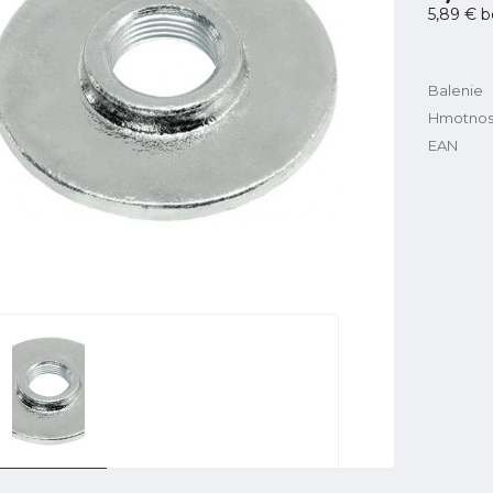
5,89 €
b
Balenie
Hmotnos
EAN