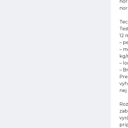
nor
nor
Tec
Tes
12 
– p
– m
kg
– l
– B
Pre
vyh
nej
Roz
zab
vyr
prí