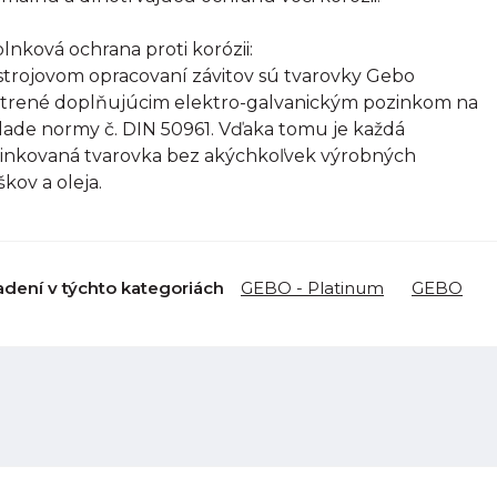
lnková ochrana proti korózii:
strojovom opracovaní závitov sú tvarovky Gebo
trené doplňujúcim elektro-galvanickým pozinkom na
lade normy č. DIN 50961. Vďaka tomu je každá
inkovaná tvarovka bez akýchkoľvek výrobných
škov a oleja.
adení v týchto kategoriách
GEBO - Platinum
GEBO