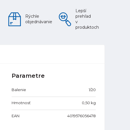
Lepší
Rýchle
prehľad
objednávanie
v
produktoch
Parametre
Balenie
1/20
Hmotnosť
0,50
kg
EAN
4019576056478