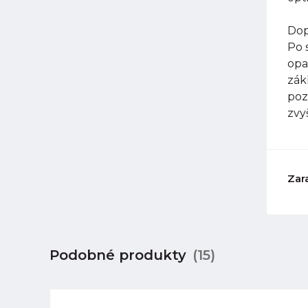
Dop
Po 
opa
zák
poz
zvy
Zar
Podobné produkty
(15)