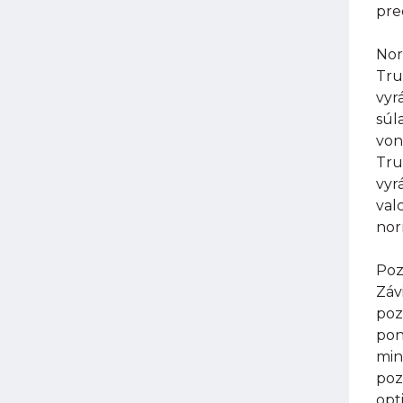
pre
Nor
Tru
vyr
súl
von
Tru
vyr
val
nor
Poz
Záv
poz
pon
min
poz
opt