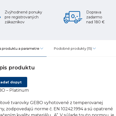
Zvýhodnené ponuky
Doprava
pre registrovaných
zadarmo
zákazníkov
nad 180 €
s produktu a parametre
Podobné produkty
(15)
pis produktu
adať dopyt
O – Platinum
itové tvarovky GEBO vyhotovené z temperovanej
tiny, zodpovedajú norme č. EN 10242:1994 a sú opatrené
ačením kvality materiálu „A“. V súlade touto normou, je