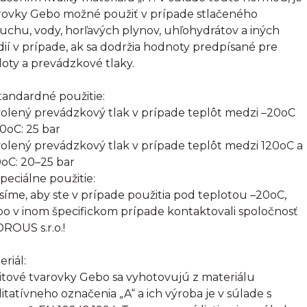
rovky Gebo možné použiť v prípade stlačeného
uchu, vody, horľavých plynov, uhľohydrátov a iných
ií v prípade, ak sa dodržia hodnoty predpísané pre
loty a prevádzkové tlaky.
Štandardné použitie:
olený prevádzkový tlak v prípade teplôt medzi –20oC
20oC: 25 bar
olený prevádzkový tlak v prípade teplôt medzi 120oC a
oC: 20–25 bar
Špeciálne použitie:
síme, aby ste v prípade použitia pod teplotou –20oC,
bo v inom špecifickom prípade kontaktovali spoločnosť
ROUS s.r.o.!
eriál:
itové tvarovky Gebo sa vyhotovujú z materiálu
litatívneho označenia „A“ a ich výroba je v súlade s