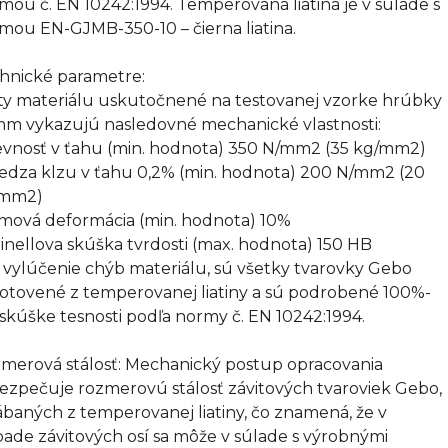
mou č. EN 10242:1994. Temperovaná liatina je v súlade s
mou EN-GJMB-350-10 – čierna liatina.
hnické parametre:
ty materiálu uskutočnené na testovanej vzorke hrúbky
mm vykazujú nasledovné mechanické vlastnosti:
evnosť v ťahu (min. hodnota) 350 N/mm2 (35 kg/mm2)
edza klzu v ťahu 0,2% (min. hodnota) 200 N/mm2 (20
/mm2)
omová deformácia (min. hodnota) 10%
rinellova skúška tvrdosti (max. hodnota) 150 HB
 vylúčenie chýb materiálu, sú všetky tvarovky Gebo
otovené z temperovanej liatiny a sú podrobené 100%-
 skúške tesnosti podľa normy č. EN 10242:1994.
merová stálosť: Mechanický postup opracovania
ezpečuje rozmerovú stálosť závitových tvaroviek Gebo,
ábaných z temperovanej liatiny, čo znamená, že v
pade závitových osí sa môže v súlade s výrobnými