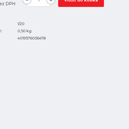
Vložiť do košíka
ez DPH
1/20
ť
0,50
kg
4019576056478