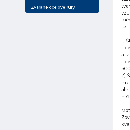
tva
Zvárané oceľové rúry
vzd
méd
tep
1) 
Pov
a 1
Pov
300
2) 
Pro
ale
HYD
Mat
Záv
kva