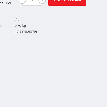
Vložiť do košíka
ez DPH
1/10
ť
0,70
kg
4019576052791