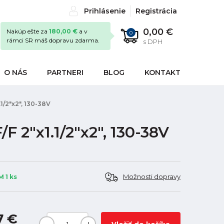
Prihlásenie
Registrácia
0,00 €
Nakúp ešte za
180,00 €
a v
0
rámci SR máš dopravu zdarma.
s DPH
O NÁS
PARTNERI
BLOG
KONTAKT
1/2"x2", 130-38V
F 2"x1.1/2"x2", 130-38V
Možnosti dopravy
 1 ks
7 €