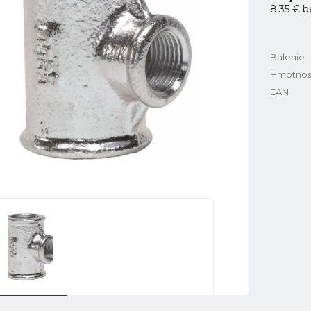
8,35 €
b
Balenie
Hmotnos
EAN