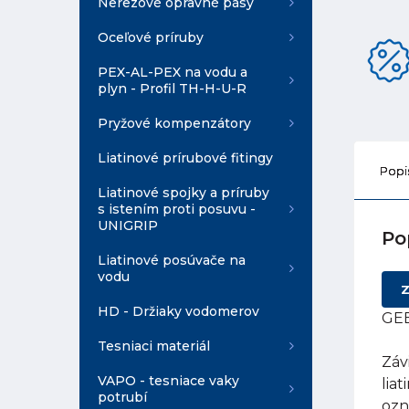
Nerezové opravné pásy
Oceľové príruby
PEX-AL-PEX na vodu a
plyn - Profil TH-H-U-R
Pryžové kompenzátory
Liatinové prírubové fitingy
Popi
Liatinové spojky a príruby
s istením proti posuvu -
UNIGRIP
Po
Liatinové posúvače na
vodu
Z
HD - Držiaky vodomerov
GEB
Tesniaci materiál
Záv
VAPO - tesniace vaky
lia
potrubí
ozn