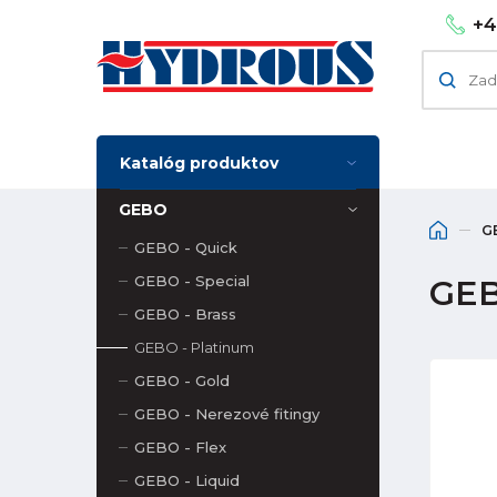
+4
Katalóg produktov
GEBO
G
GEBO - Quick
GEBO - Special
GEBO
GEBO - Brass
GEBO - Platinum
GEBO - Gold
GEBO - Nerezové fitingy
GEBO - Flex
GEBO - Liquid