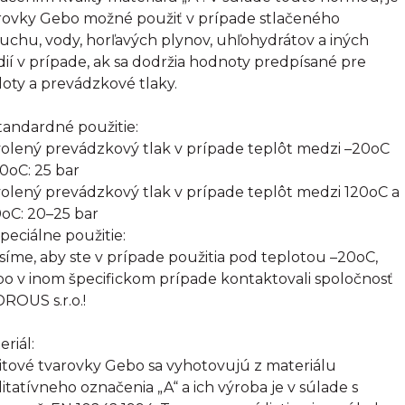
rovky Gebo možné použiť v prípade stlačeného
uchu, vody, horľavých plynov, uhľohydrátov a iných
ií v prípade, ak sa dodržia hodnoty predpísané pre
loty a prevádzkové tlaky.
Štandardné použitie:
olený prevádzkový tlak v prípade teplôt medzi –20oC
20oC: 25 bar
olený prevádzkový tlak v prípade teplôt medzi 120oC a
oC: 20–25 bar
Špeciálne použitie:
síme, aby ste v prípade použitia pod teplotou –20oC,
bo v inom špecifickom prípade kontaktovali spoločnosť
ROUS s.r.o.!
eriál:
itové tvarovky Gebo sa vyhotovujú z materiálu
litatívneho označenia „A“ a ich výroba je v súlade s