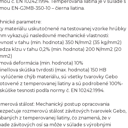
mou č. EN 10242:1994. Temperovaná liatina je v súlade s
mou EN-GJMB-350-10 – čierna liatina.
hnické parametre:
ty materiálu uskutočnené na testovanej vzorke hrúbky
mm vykazujú nasledovné mechanické vlastnosti:
evnosť v ťahu (min. hodnota) 350 N/mm2 (35 kg/mm2)
edza klzu v ťahu 0,2% (min. hodnota) 200 N/mm2 (20
/mm2)
omová deformácia (min. hodnota) 10%
rinellova skúška tvrdosti (max. hodnota) 150 HB
 vylúčenie chýb materiálu, sú všetky tvarovky Gebo
otovené z temperovanej liatiny a sú podrobené 100%-
 skúške tesnosti podľa normy č. EN 10242:1994.
merová stálosť: Mechanický postup opracovania
ezpečuje rozmerovú stálosť závitových tvaroviek Gebo,
ábaných z temperovanej liatiny, čo znamená, že v
pade závitových osí sa môže v súlade s výrobnými