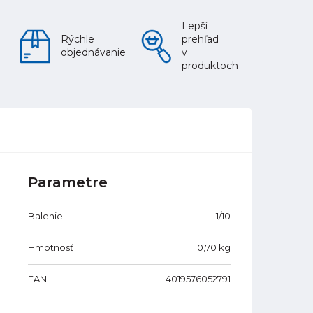
Lepší
Rýchle
prehľad
objednávanie
v
produktoch
Parametre
Balenie
1/10
Hmotnosť
0,70
kg
EAN
4019576052791