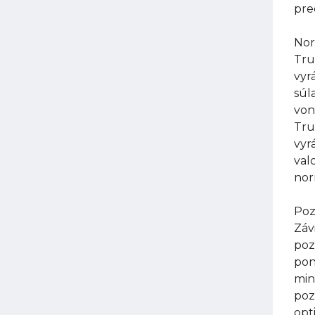
pre
Nor
Tru
vyr
súl
von
Tru
vyr
val
nor
Poz
Záv
poz
pon
min
poz
opt