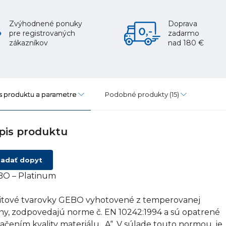
Zvýhodnené ponuky
Doprava
pre registrovaných
zadarmo
zákazníkov
nad 180 €
s produktu a parametre
Podobné produkty
(15)
pis produktu
adať dopyt
O – Platinum
itové tvarovky GEBO vyhotovené z temperovanej
tiny, zodpovedajú norme č. EN 10242:1994 a sú opatrené
ačením kvality materiálu „A“. V súlade touto normou, je