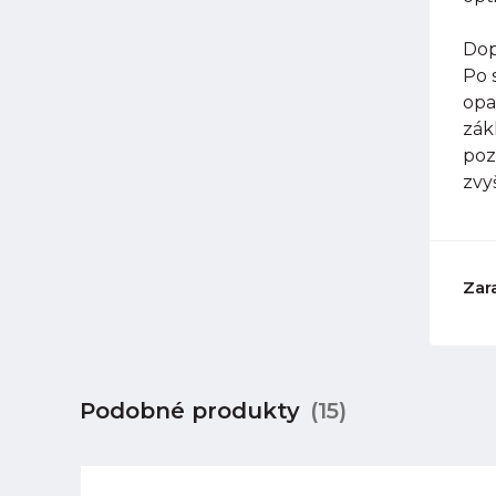
Dop
Po 
opa
zák
poz
zvy
Zar
Podobné produkty
(15)