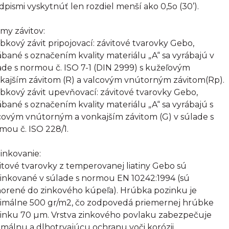
dpismi vyskytnúť len rozdiel menší ako 0,5o (30’).
my závitov:
bkový závit pripojovací: závitové tvarovky Gebo,
ábané s označením kvality materiálu „A“ sa vyrábajú v
ade s normou č. ISO 7-1 (DIN 2999) s kužeľovým
kajším závitom (R) a valcovým vnútorným závitom(Rp).
bkový závit upevňovací: závitové tvarovky Gebo,
ábané s označením kvality materiálu „A“ sa vyrábajú s
covým vnútorným a vonkajším závitom (G) v súlade s
mou č. ISO 228/1.
inkovanie:
itové tvarovky z temperovanej liatiny Gebo sú
inkované v súlade s normou EN 10242:1994 (sú
orené do zinkového kúpeľa). Hrúbka pozinku je
imálne 500 gr/m2, čo zodpovedá priemernej hrúbke
inku 70 µm. Vrstva zinkového povlaku zabezpečuje
imálnu a dlhotrvajúcu ochranu voči korózii.