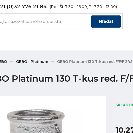
21 (0)32 776 21 84
(Po - Št: 7:30 – 16:00, Pi: 7:30 – 13:00)
Hľadať
EBO
GEBO - Platinum
GEBO Platinum 130 T-kus red. F/F/F 2"x1.
 Platinum 130 T-kus red. F/F/
SKLADOM
10,2