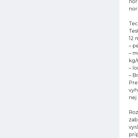
nor
nor
Tec
Tes
12 
– p
– m
kg
– l
– B
Pre
vyh
nej
Roz
zab
vyr
prí