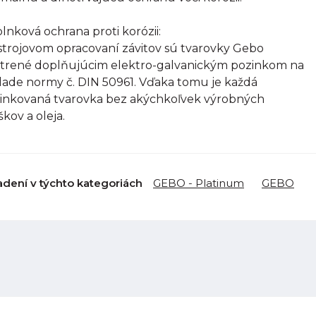
lnková ochrana proti korózii:
strojovom opracovaní závitov sú tvarovky Gebo
trené doplňujúcim elektro-galvanickým pozinkom na
lade normy č. DIN 50961. Vďaka tomu je každá
inkovaná tvarovka bez akýchkoľvek výrobných
škov a oleja.
adení v týchto kategoriách
GEBO - Platinum
GEBO