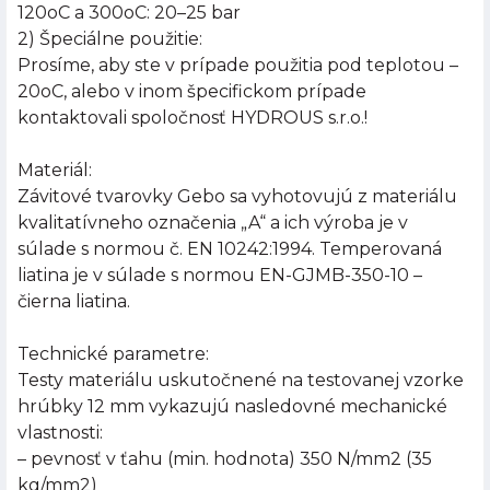
120oC a 300oC: 20–25 bar
2) Špeciálne použitie:
Prosíme, aby ste v prípade použitia pod teplotou –
20oC, alebo v inom špecifickom prípade
kontaktovali spoločnosť HYDROUS s.r.o.!
Materiál:
Závitové tvarovky Gebo sa vyhotovujú z materiálu
kvalitatívneho označenia „A“ a ich výroba je v
súlade s normou č. EN 10242:1994. Temperovaná
liatina je v súlade s normou EN-GJMB-350-10 –
čierna liatina.
Technické parametre:
Testy materiálu uskutočnené na testovanej vzorke
hrúbky 12 mm vykazujú nasledovné mechanické
vlastnosti:
– pevnosť v ťahu (min. hodnota) 350 N/mm2 (35
kg/mm2)