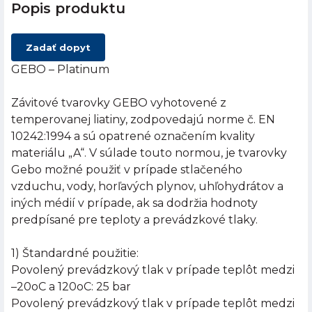
Popis produktu
Zadať dopyt
GEBO – Platinum
Závitové tvarovky GEBO vyhotovené z
temperovanej liatiny, zodpovedajú norme č. EN
10242:1994 a sú opatrené označením kvality
materiálu „A“. V súlade touto normou, je tvarovky
Gebo možné použiť v prípade stlačeného
vzduchu, vody, horľavých plynov, uhľohydrátov a
iných médií v prípade, ak sa dodržia hodnoty
predpísané pre teploty a prevádzkové tlaky.
1) Štandardné použitie:
Povolený prevádzkový tlak v prípade teplôt medzi
–20oC a 120oC: 25 bar
Povolený prevádzkový tlak v prípade teplôt medzi