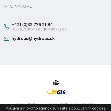
O NÁKUPE
+421 (0)32 776 21 84
(Po - Št: 7:30 – 16:00, Pi: 7:30 – 13:00)
hydrous@hydrous.sk
Copyright © 2026 hydrous.sk Všetky práva vyhradené
Používaním týchto stránok súhlasíte s používaním cookies,
eshop na mieru
vytvorilo
vibration.sk