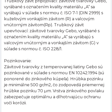
Trubkový závit pripojovací: závitové tvarovky Gebo,
vyrábané s označením kvality materiálu „A“ sa
vyrábajú v súlade s normou č. ISO 7-1 (DIN 2999) s
kužeľovým vonkajším závitom (R) a valcovým
vnútorným závitom(Rp). Trubkový závit
upevňovací: závitové tvarovky Gebo, vyrábané s
označením kvality materiálu „A“ sa vyrábajú s
valcovým vnútorným a vonkajším závitom (G) v
súlade s normou č. ISO 228/1.
Pozinkovanie:
Závitové tvarovky z temperovanej liatiny Gebo sú
pozinkované v súlade s normou EN 10242:1994 (sú
ponorené do zinkového kúpeľa). Hrúbka pozinku
je minimálne 500 gr/m2, čo zodpovedá priemernej
hrúbke pozinku 70 µm. Vrstva zinkového povlaku
zabezpečuje optimálnu a dlhotrvajúcu ochranu
voči korózii.