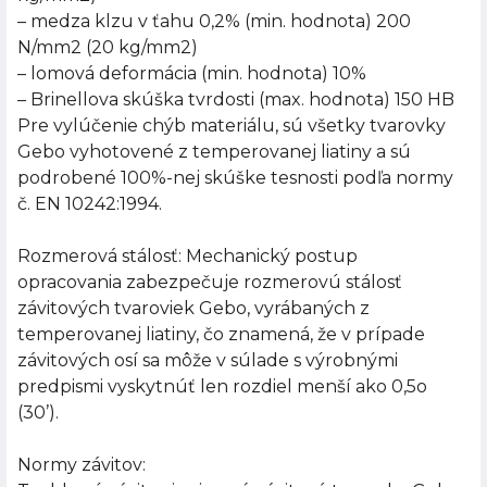
– medza klzu v ťahu 0,2% (min. hodnota) 200
N/mm2 (20 kg/mm2)
– lomová deformácia (min. hodnota) 10%
– Brinellova skúška tvrdosti (max. hodnota) 150 HB
Pre vylúčenie chýb materiálu, sú všetky tvarovky
Gebo vyhotovené z temperovanej liatiny a sú
podrobené 100%-nej skúške tesnosti podľa normy
č. EN 10242:1994.
Rozmerová stálosť: Mechanický postup
opracovania zabezpečuje rozmerovú stálosť
závitových tvaroviek Gebo, vyrábaných z
temperovanej liatiny, čo znamená, že v prípade
závitových osí sa môže v súlade s výrobnými
predpismi vyskytnúť len rozdiel menší ako 0,5o
(30’).
Normy závitov: