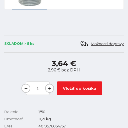
Možnosti dopravy
SKLADOM > 5 ks
3,64 €
2,96 €
bez DPH
Vložiť do košíka
Balenie
1/50
Hmotnosť
0,21
kg
EAN
4019576054757