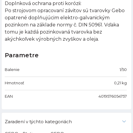
Doplnková ochrana proti korózii:
Po strojovom opracovaní závitov sú tvarovky Gebo
opatrené doplňujúcim elektro-galvanickým
pozinkom na základe normy č. DIN 50961. Vďaka
tomu je každá pozinkovaná tvarovka bez
akýchkoľvek výrobných zvyškov a oleja.
Parametre
Balenie
1/50
Hmotnosť
0,21
kg
EAN
4019576054757
Zaradení v týchto kategoriách