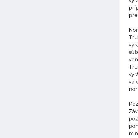
vyr
prí
pre
Nor
Tru
vyr
súl
von
Tru
vyr
val
nor
Poz
Záv
poz
pon
min