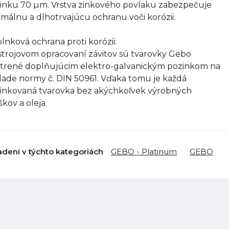
inku 70 µm. Vrstva zinkového povlaku zabezpečuje
imálnu a dlhotrvajúcu ochranu voči korózii.
lnková ochrana proti korózii:
strojovom opracovaní závitov sú tvarovky Gebo
trené doplňujúcim elektro-galvanickým pozinkom na
lade normy č. DIN 50961. Vďaka tomu je každá
inkovaná tvarovka bez akýchkoľvek výrobných
škov a oleja.
adení v týchto kategoriách
GEBO - Platinum
GEBO