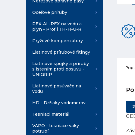
Nerezové opravné pásy
Oceľové príruby
PEX-AL-PEX na vodu a
plyn - Profil TH-H-U-R
Pryžové kompenzátory
Liatinové prírubové fitingy
Liatinové spojky a príruby
Popi
s istením proti posuvu -
UNIGRIP
Liatinové posúvače na
Po
vodu
HD - Držiaky vodomerov
Z
Tesniaci materiál
GEB
VAPO - tesniace vaky
Záv
potrubí