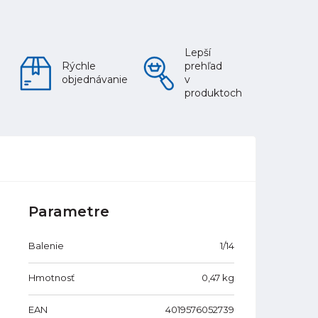
Lepší
Rýchle
prehľad
objednávanie
v
produktoch
Parametre
Balenie
1/14
Hmotnosť
0,47
kg
EAN
4019576052739