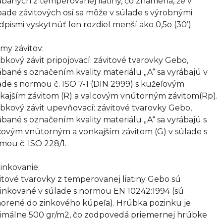
ábaných z temperovanej liatiny, čo znamená, že v
pade závitových osí sa môže v súlade s výrobnými
dpismi vyskytnúť len rozdiel menší ako 0,5o (30’).
my závitov:
bkový závit pripojovací: závitové tvarovky Gebo,
ábané s označením kvality materiálu „A“ sa vyrábajú v
ade s normou č. ISO 7-1 (DIN 2999) s kužeľovým
kajším závitom (R) a valcovým vnútorným závitom(Rp).
bkový závit upevňovací: závitové tvarovky Gebo,
ábané s označením kvality materiálu „A“ sa vyrábajú s
covým vnútorným a vonkajším závitom (G) v súlade s
mou č. ISO 228/1.
inkovanie:
itové tvarovky z temperovanej liatiny Gebo sú
inkované v súlade s normou EN 10242:1994 (sú
orené do zinkového kúpeľa). Hrúbka pozinku je
imálne 500 gr/m2, čo zodpovedá priemernej hrúbke