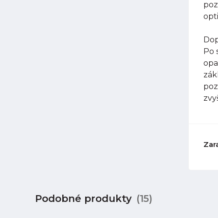
poz
opt
Dop
Po 
opa
zák
poz
zvy
Zar
Podobné produkty
(15)