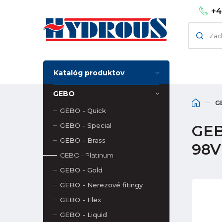
+4
Katalóg produktov
GEBO
G
GEBO - Quick
GEBO - Special
GEBO
GEBO - Brass
98V
GEBO - Platinum
GEBO - Gold
GEBO - Nerezové fitingy
GEBO - Flex
GEBO - Liquid