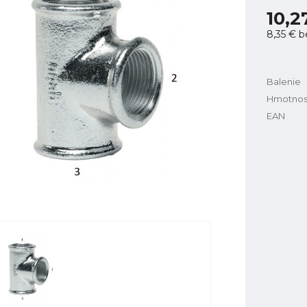
10,2
8,35 €
b
Balenie
Hmotnos
EAN