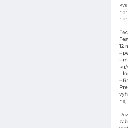
kva
nor
nor
Tec
Tes
12 
– p
– m
kg
– l
– B
Pre
vyh
nej
Roz
zab