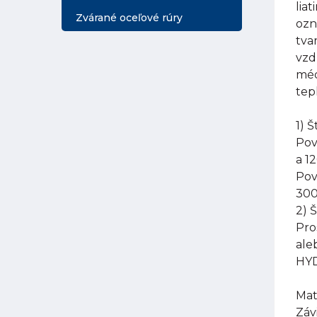
lia
Zvárané oceľové rúry
ozn
tva
vzd
méd
tep
1) 
Pov
a 1
Pov
300
2) 
Pro
ale
HYD
Mat
Záv