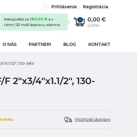
Prihlásenie
Registrácia
0,00 €
Nakúp ešte za
180,00 €
a v
0
rámci SR máš dopravu zdarma.
s DPH
O NÁS
PARTNERI
BLOG
KONTAKT
4"x1.1/2", 130-98V
 2"x3/4"x1.1/2", 130-
Možnosti dopravy
dnávku