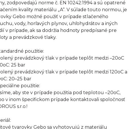
tiny, zodpovedajú norme č. EN 10242:1994 a sú opatrené
ačením kvality materiálu „A“. V súlade touto normou, je
rovky Gebo možné použiť v prípade stlačeného
uchu, vody, horľavých plynov, uhľohydrátov a iných
ií v prípade, ak sa dodržia hodnoty predpísané pre
loty a prevádzkové tlaky.
Štandardné použitie:
olený prevádzkový tlak v prípade teplôt medzi –20oC
20oC: 25 bar
olený prevádzkový tlak v prípade teplôt medzi 120oC a
oC: 20–25 bar
Špeciálne použitie:
síme, aby ste v prípade použitia pod teplotou –20oC,
bo v inom špecifickom prípade kontaktovali spoločnosť
ROUS s.r.o.!
eriál:
itové tvarovky Gebo sa vyhotovujú z materiálu