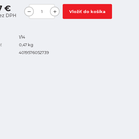
7 €
Vložiť do košíka
ez DPH
1/14
ť
0,47
kg
4019576052739