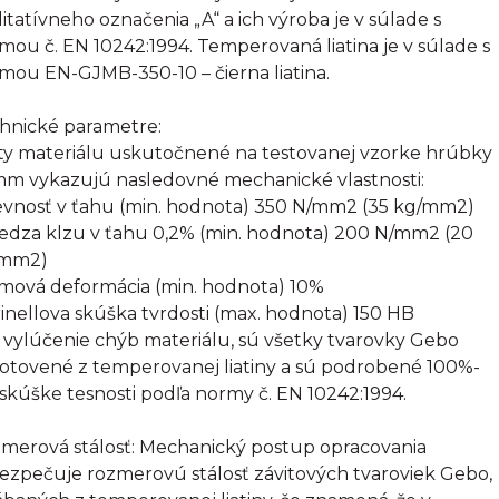
litatívneho označenia „A“ a ich výroba je v súlade s
mou č. EN 10242:1994. Temperovaná liatina je v súlade s
mou EN-GJMB-350-10 – čierna liatina.
hnické parametre:
ty materiálu uskutočnené na testovanej vzorke hrúbky
mm vykazujú nasledovné mechanické vlastnosti:
evnosť v ťahu (min. hodnota) 350 N/mm2 (35 kg/mm2)
edza klzu v ťahu 0,2% (min. hodnota) 200 N/mm2 (20
/mm2)
omová deformácia (min. hodnota) 10%
rinellova skúška tvrdosti (max. hodnota) 150 HB
 vylúčenie chýb materiálu, sú všetky tvarovky Gebo
otovené z temperovanej liatiny a sú podrobené 100%-
 skúške tesnosti podľa normy č. EN 10242:1994.
merová stálosť: Mechanický postup opracovania
ezpečuje rozmerovú stálosť závitových tvaroviek Gebo,