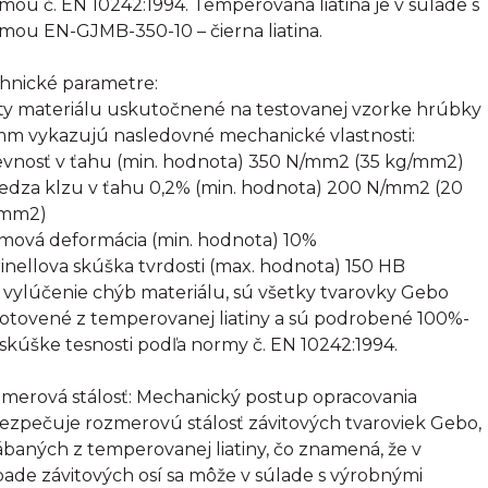
mou č. EN 10242:1994. Temperovaná liatina je v súlade s
mou EN-GJMB-350-10 – čierna liatina.
hnické parametre:
ty materiálu uskutočnené na testovanej vzorke hrúbky
mm vykazujú nasledovné mechanické vlastnosti:
evnosť v ťahu (min. hodnota) 350 N/mm2 (35 kg/mm2)
edza klzu v ťahu 0,2% (min. hodnota) 200 N/mm2 (20
/mm2)
omová deformácia (min. hodnota) 10%
rinellova skúška tvrdosti (max. hodnota) 150 HB
 vylúčenie chýb materiálu, sú všetky tvarovky Gebo
otovené z temperovanej liatiny a sú podrobené 100%-
 skúške tesnosti podľa normy č. EN 10242:1994.
merová stálosť: Mechanický postup opracovania
ezpečuje rozmerovú stálosť závitových tvaroviek Gebo,
ábaných z temperovanej liatiny, čo znamená, že v
pade závitových osí sa môže v súlade s výrobnými