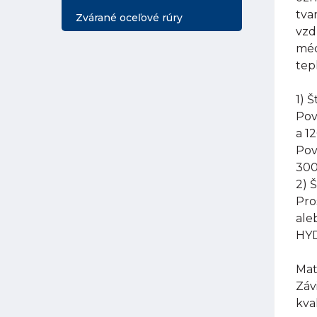
tva
Zvárané oceľové rúry
vzd
méd
tep
1) 
Pov
a 1
Pov
300
2) 
Pro
ale
HYD
Mat
Záv
kva