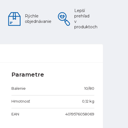
Lepší
Rýchle
prehľad
objednávanie
v
produktoch
Parametre
Balenie
10/80
Hmotnosť
0,12
kg
EAN
4019576058069