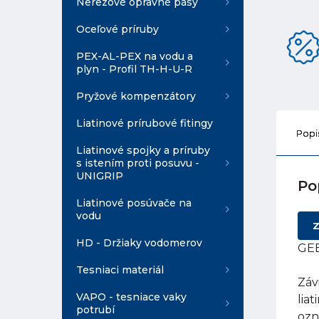
Nerezové opravné pásy
Oceľové príruby
PEX-AL-PEX na vodu a
plyn - Profil TH-H-U-R
Pryžové kompenzátory
Liatinové prírubové fitingy
Popi
Liatinové spojky a príruby
s istením proti posuvu -
UNIGRIP
Po
Liatinové posúvače na
vodu
Z
HD - Držiaky vodomerov
GEB
Tesniaci materiál
Záv
VAPO - tesniace vaky
lia
potrubí
ozn