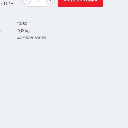
Vložiť do košíka
z DPH
10/80
ť
0,12
kg
4019576058069