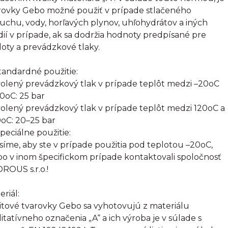
rovky Gebo možné použiť v prípade stlačeného
uchu, vody, horľavých plynov, uhľohydrátov a iných
ií v prípade, ak sa dodržia hodnoty predpísané pre
loty a prevádzkové tlaky.
Štandardné použitie:
olený prevádzkový tlak v prípade teplôt medzi –20oC
20oC: 25 bar
olený prevádzkový tlak v prípade teplôt medzi 120oC a
oC: 20–25 bar
Špeciálne použitie:
síme, aby ste v prípade použitia pod teplotou –20oC,
bo v inom špecifickom prípade kontaktovali spoločnosť
ROUS s.r.o.!
eriál:
itové tvarovky Gebo sa vyhotovujú z materiálu
litatívneho označenia „A“ a ich výroba je v súlade s