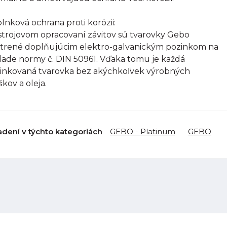
lnková ochrana proti korózii:
strojovom opracovaní závitov sú tvarovky Gebo
trené doplňujúcim elektro-galvanickým pozinkom na
lade normy č. DIN 50961. Vďaka tomu je každá
inkovaná tvarovka bez akýchkoľvek výrobných
škov a oleja.
adení v týchto kategoriách
GEBO - Platinum
GEBO