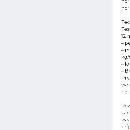
nor
nor
Tec
Tes
12 
– p
– m
kg
– l
– B
Pre
vyh
nej
Roz
zab
vyr
prí