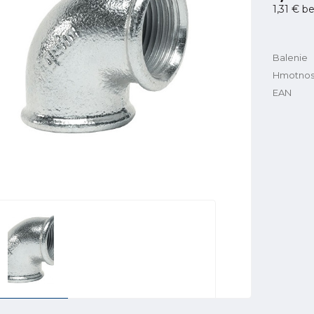
1,31 €
be
Balenie
Hmotnos
EAN