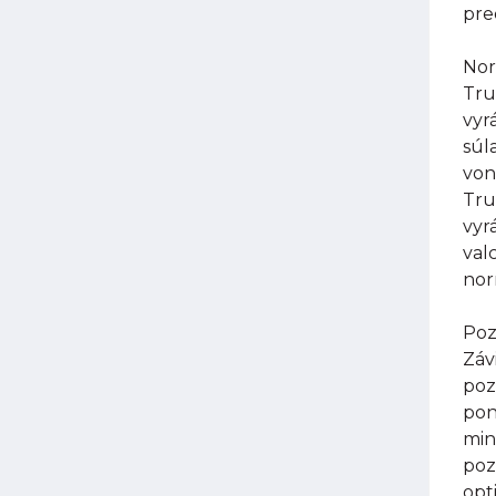
pre
Nor
Tru
vyr
súl
von
Tru
vyr
val
nor
Poz
Záv
poz
pon
min
poz
opt