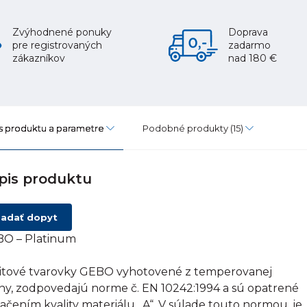
Zvýhodnené ponuky
Doprava
pre registrovaných
zadarmo
zákazníkov
nad 180 €
s produktu a parametre
Podobné produkty
(15)
pis produktu
adať dopyt
O – Platinum
itové tvarovky GEBO vyhotovené z temperovanej
tiny, zodpovedajú norme č. EN 10242:1994 a sú opatrené
ačením kvality materiálu „A“. V súlade touto normou, je