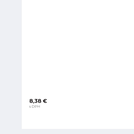
8,38 €
s DPH