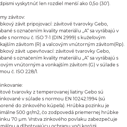
dpismi vyskytnúť len rozdiel menší ako 0,5o (30’).
my závitov:
bkový závit pripojovací: závitové tvarovky Gebo,
ábané s označením kvality materiálu „A“ sa vyrábajú v
ade s normou č. ISO 7-1 (DIN 2999) s kužeľovým
kajším závitom (R) a valcovým vnútorným závitom(Rp).
bkový závit upevňovací: závitové tvarovky Gebo,
ábané s označením kvality materiálu „A“ sa vyrábajú s
covým vnútorným a vonkajším závitom (G) v súlade s
mou č. ISO 228/1.
inkovanie:
itové tvarovky z temperovanej liatiny Gebo sú
inkované v súlade s normou EN 10242:1994 (sú
orené do zinkového kúpeľa). Hrúbka pozinku je
imálne 500 gr/m2, čo zodpovedá priemernej hrúbke
inku 70 µm. Vrstva zinkového povlaku zabezpečuje
imálnu a dlhotrvajúcu ochranu voči korózii.