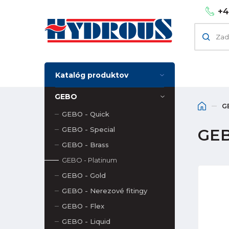
+4
Katalóg produktov
GEBO
G
GEBO - Quick
GEBO - Special
GEB
GEBO - Brass
GEBO - Platinum
GEBO - Gold
GEBO - Nerezové fitingy
GEBO - Flex
GEBO - Liquid