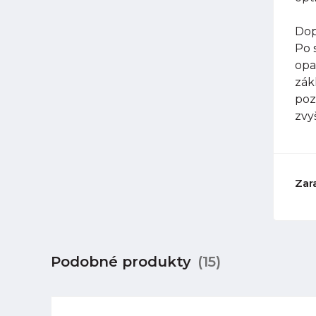
Dop
Po 
opa
zák
poz
zvy
Zar
Podobné produkty
(15)