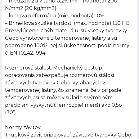
– medza klzu v ťahu 0,2% (min. hodnota) 200
N/mm2 (20 kg/mm2)
– lomová deformácia (min. hodnota) 10%
– Brinellova skúška tvrdosti (max. hodnota) 150 HB
Pre vylúčenie chýb materiálu, sú všetky tvarovky
Gebo vyhotovené z temperovanej liatiny a sú
podrobené 100%-nej skúške tesnosti podľa normy
č. EN 10242:1994.
Rozmerová stálosť: Mechanický postup
opracovania zabezpečuje rozmerovú stálosť
závitových tvaroviek Gebo, vyrábaných z
temperovanej liatiny, čo znamená, že v prípade
závitových osí sa môže v súlade s výrobnými
predpismi vyskytnúť len rozdiel menší ako 0,5o
(30’).
Normy závitov:
Trubkový závit pripojovací: závitové tvarovky Gebo,