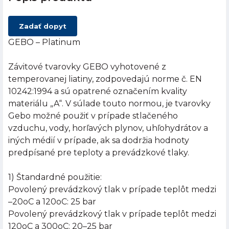
Zadať dopyt
GEBO – Platinum
Závitové tvarovky GEBO vyhotovené z
temperovanej liatiny, zodpovedajú norme č. EN
10242:1994 a sú opatrené označením kvality
materiálu „A“. V súlade touto normou, je tvarovky
Gebo možné použiť v prípade stlačeného
vzduchu, vody, horľavých plynov, uhľohydrátov a
iných médií v prípade, ak sa dodržia hodnoty
predpísané pre teploty a prevádzkové tlaky.
1) Štandardné použitie:
Povolený prevádzkový tlak v prípade teplôt medzi
–20oC a 120oC: 25 bar
Povolený prevádzkový tlak v prípade teplôt medzi
120oC a 300oC: 20–25 bar