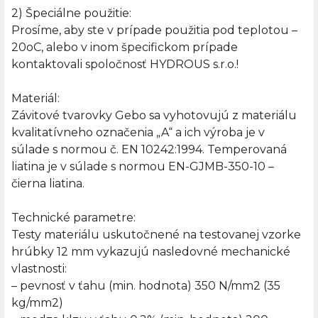
2) Špeciálne použitie:
Prosíme, aby ste v prípade použitia pod teplotou –
20oC, alebo v inom špecifickom prípade
kontaktovali spoločnosť HYDROUS s.r.o.!
Materiál:
Závitové tvarovky Gebo sa vyhotovujú z materiálu
kvalitatívneho označenia „A“ a ich výroba je v
súlade s normou č. EN 10242:1994. Temperovaná
liatina je v súlade s normou EN-GJMB-350-10 –
čierna liatina.
Technické parametre:
Testy materiálu uskutočnené na testovanej vzorke
hrúbky 12 mm vykazujú nasledovné mechanické
vlastnosti:
– pevnosť v ťahu (min. hodnota) 350 N/mm2 (35
kg/mm2)