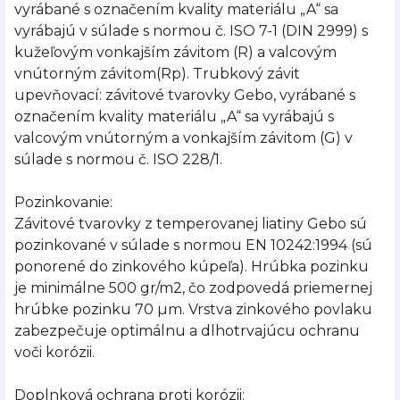
vyrábané s označením kvality materiálu „A“ sa
vyrábajú v súlade s normou č. ISO 7-1 (DIN 2999) s
kužeľovým vonkajším závitom (R) a valcovým
vnútorným závitom(Rp). Trubkový závit
upevňovací: závitové tvarovky Gebo, vyrábané s
označením kvality materiálu „A“ sa vyrábajú s
valcovým vnútorným a vonkajším závitom (G) v
súlade s normou č. ISO 228/1.
Pozinkovanie:
Závitové tvarovky z temperovanej liatiny Gebo sú
pozinkované v súlade s normou EN 10242:1994 (sú
ponorené do zinkového kúpeľa). Hrúbka pozinku
je minimálne 500 gr/m2, čo zodpovedá priemernej
hrúbke pozinku 70 µm. Vrstva zinkového povlaku
zabezpečuje optimálnu a dlhotrvajúcu ochranu
voči korózii.
Doplnková ochrana proti korózii: