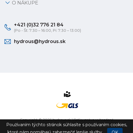
O NÁKUPE
+421 (0)32 776 21 84
(Po - Št: 7:30 – 16:00, Pi: 7:30 – 13:00)
hydrous@hydrous.sk
Copyright © 2026 hydrous.sk Všetky práva vyhradené
Používaním týchto stránok súhlasíte s používaním cookies,
eshop na mieru
vytvorilo
vibration.sk
ktoré nám pomáhajú zabezpečiť lepšie služby.
OK