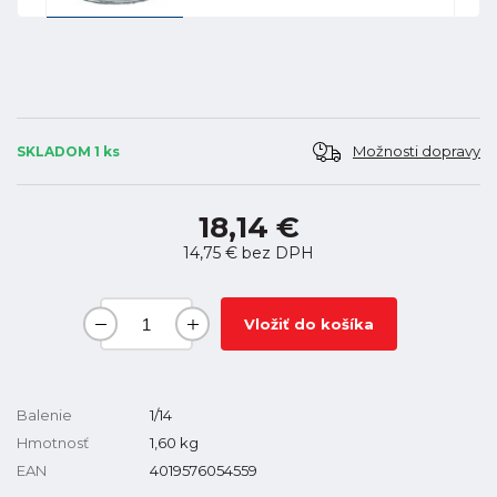
Možnosti dopravy
SKLADOM 1 ks
18,14 €
14,75 €
bez DPH
Vložiť do košíka
Balenie
1/14
Hmotnosť
1,60
kg
EAN
4019576054559