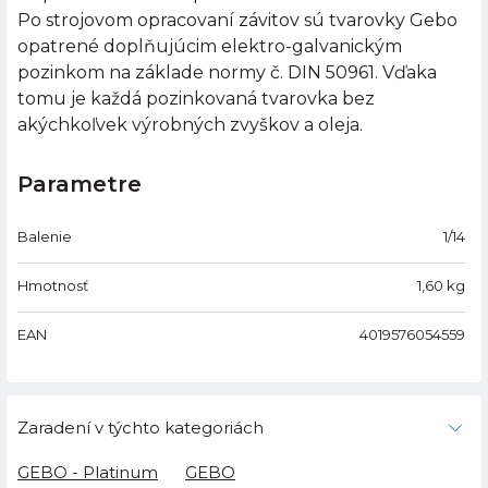
Po strojovom opracovaní závitov sú tvarovky Gebo
opatrené doplňujúcim elektro-galvanickým
pozinkom na základe normy č. DIN 50961. Vďaka
tomu je každá pozinkovaná tvarovka bez
akýchkoľvek výrobných zvyškov a oleja.
Parametre
Balenie
1/14
Hmotnosť
1,60
kg
EAN
4019576054559
Zaradení v týchto kategoriách
GEBO - Platinum
GEBO