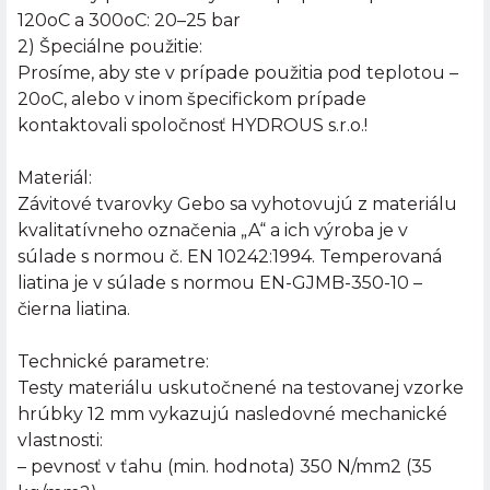
120oC a 300oC: 20–25 bar
2) Špeciálne použitie:
Prosíme, aby ste v prípade použitia pod teplotou –
20oC, alebo v inom špecifickom prípade
kontaktovali spoločnosť HYDROUS s.r.o.!
Materiál:
Závitové tvarovky Gebo sa vyhotovujú z materiálu
kvalitatívneho označenia „A“ a ich výroba je v
súlade s normou č. EN 10242:1994. Temperovaná
liatina je v súlade s normou EN-GJMB-350-10 –
čierna liatina.
Technické parametre:
Testy materiálu uskutočnené na testovanej vzorke
hrúbky 12 mm vykazujú nasledovné mechanické
vlastnosti:
– pevnosť v ťahu (min. hodnota) 350 N/mm2 (35