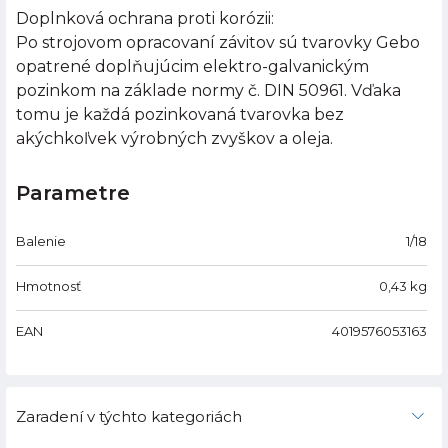
Doplnková ochrana proti korózii:
Po strojovom opracovaní závitov sú tvarovky Gebo
opatrené doplňujúcim elektro-galvanickým
pozinkom na základe normy č. DIN 50961. Vďaka
tomu je každá pozinkovaná tvarovka bez
akýchkoľvek výrobných zvyškov a oleja.
Parametre
Balenie
1/18
Hmotnosť
0,43
kg
EAN
4019576053163
Zaradení v týchto kategoriách