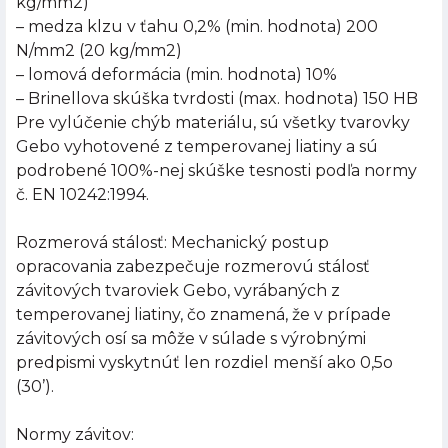
kg/mm2)
– medza klzu v ťahu 0,2% (min. hodnota) 200
N/mm2 (20 kg/mm2)
– lomová deformácia (min. hodnota) 10%
– Brinellova skúška tvrdosti (max. hodnota) 150 HB
Pre vylúčenie chýb materiálu, sú všetky tvarovky
Gebo vyhotovené z temperovanej liatiny a sú
podrobené 100%-nej skúške tesnosti podľa normy
č. EN 10242:1994.
Rozmerová stálosť: Mechanický postup
opracovania zabezpečuje rozmerovú stálosť
závitových tvaroviek Gebo, vyrábaných z
temperovanej liatiny, čo znamená, že v prípade
závitových osí sa môže v súlade s výrobnými
predpismi vyskytnúť len rozdiel menší ako 0,5o
(30’).
Normy závitov: