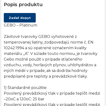
Popis produktu
Zadať dopyt
GEBO – Platinum
Závitové tvarovky GEBO vyhotovené z
temperovanej liatiny, zodpovedajú norme č. EN
10242:1994 a sú opatrené označením kvality
materiálu „A“. V súlade touto normou, je tvarovky
Gebo možné použiť v prípade stlačeného
vzduchu, vody, horľavých plynov, uhľohydrátov a
iných médií v prípade, ak sa dodržia hodnoty
predpísané pre teploty a prevádzkové tlaky.
1) Štandardné použitie:
Povolený prevádzkový tlak v prípade teplôt medzi
–20oC a 120oC: 25 bar
Povolený prevádzkový tlak v prípade teplôt medzi