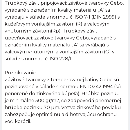
Trubkový závit pripojovací: závitové tvarovky Gebo,
vyrábané s označením kvality materiálu „A“ sa
vyrábajú v súlade s normou č. ISO 7-1 (DIN 2999) s
kužeľovým vonkajším závitom (R) a valcovým
vnútorným závitom(Rp). Trubkový závit
upevňovací: závitové tvarovky Gebo, vyrábané s
označením kvality materiálu „A“ sa vyrábajú s
valcovým vnútorným a vonkajším závitom (G) v
súlade s normou č. ISO 228/1.
Pozinkovanie:
Závitové tvarovky z temperovanej liatiny Gebo sú
pozinkované v súlade s normou EN 10242:1994 (sú
ponorené do zinkového kúpeľa). Hrúbka pozinku
je minimálne 500 gr/m2, čo zodpovedá priemernej
hrúbke pozinku 70 µm. Vrstva zinkového povlaku
zabezpečuje optimálnu a dlhotrvajúcu ochranu
voči korózii.