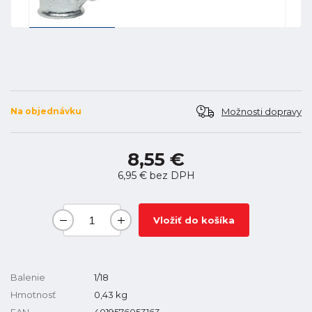
Možnosti dopravy
Na objednávku
8,55 €
6,95 €
bez DPH
Vložiť do košíka
Balenie
1/18
Hmotnosť
0,43
kg
EAN
4019576053163