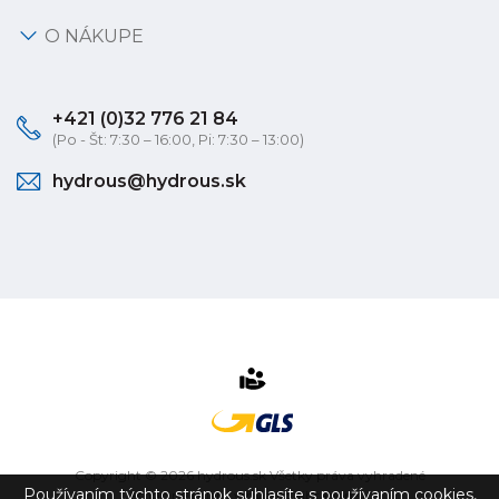
O NÁKUPE
+421 (0)32 776 21 84
(Po - Št: 7:30 – 16:00, Pi: 7:30 – 13:00)
hydrous@hydrous.sk
Copyright © 2026 hydrous.sk Všetky práva vyhradené
Používaním týchto stránok súhlasíte s používaním cookies,
eshop na mieru
vytvorilo
vibration.sk