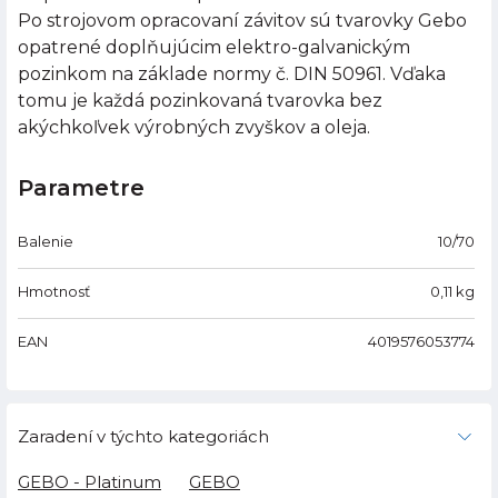
Po strojovom opracovaní závitov sú tvarovky Gebo
opatrené doplňujúcim elektro-galvanickým
pozinkom na základe normy č. DIN 50961. Vďaka
tomu je každá pozinkovaná tvarovka bez
akýchkoľvek výrobných zvyškov a oleja.
Parametre
Balenie
10/70
Hmotnosť
0,11
kg
EAN
4019576053774
Zaradení v týchto kategoriách
GEBO - Platinum
GEBO