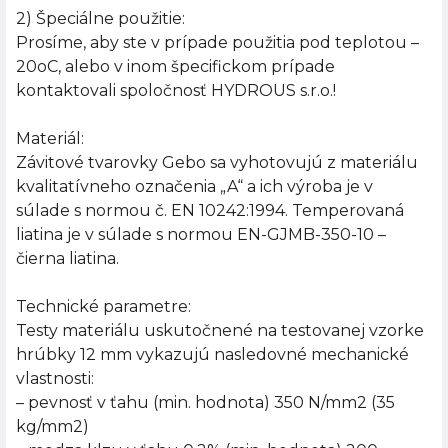
2) Špeciálne použitie:
Prosíme, aby ste v prípade použitia pod teplotou –
20oC, alebo v inom špecifickom prípade
kontaktovali spoločnosť HYDROUS s.r.o.!
Materiál:
Závitové tvarovky Gebo sa vyhotovujú z materiálu
kvalitatívneho označenia „A“ a ich výroba je v
súlade s normou č. EN 10242:1994. Temperovaná
liatina je v súlade s normou EN-GJMB-350-10 –
čierna liatina.
Technické parametre:
Testy materiálu uskutočnené na testovanej vzorke
hrúbky 12 mm vykazujú nasledovné mechanické
vlastnosti:
– pevnosť v ťahu (min. hodnota) 350 N/mm2 (35
kg/mm2)