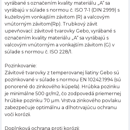
vyrábané s označením kvality materiálu „A“ sa
vyrábajú v súlade s normou č. ISO 7-1 (DIN 2999) s
kužeľovým vonkajším závitom (R) a valcovým
vnútorným závitom(Rp). Trubkový závit
upevňovací: závitové tvarovky Gebo, vyrábané s
označením kvality materiálu „A“ sa vyrábajú s
valcovým vnútorným a vonkajším závitom (G) v
súlade s normou č. ISO 228/1.
Pozinkovanie:
Závitové tvarovky z temperovanej liatiny Gebo sú
pozinkované v súlade s normou EN 10242:1994 (sú
ponorené do zinkového kúpeľa). Hrúbka pozinku
je minimálne 500 gr/m2, čo zodpovedá priemernej
hrúbke pozinku 70 µm. Vrstva zinkového povlaku
zabezpečuje optimálnu a dlhotrvajúcu ochranu
voči korózii.
Doplnková ochrana proti korózii: