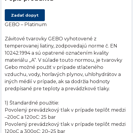
Zadať dopyt
GEBO – Platinum
Závitové tvarovky GEBO vyhotovené z
temperovanej liatiny, zodpovedajú norme č. EN
10242:1994 a sú opatrené označením kvality
materiálu „A“. V súlade touto normou, je tvarovky
Gebo možné použiť v prípade stlačeného
vzduchu, vody, horľavých plynov, uhľohydrátov a
iných médií v prípade, ak sa dodržia hodnoty
predpísané pre teploty a prevádzkové tlaky.
1) Štandardné použitie:
Povolený prevádzkový tlak v prípade teplôt medzi
–20oC a 120oC: 25 bar
Povolený prevádzkový tlak v prípade teplôt medzi
120oC a 300oC: 20–25 bar