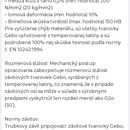
– medza klzu v ťahu 0,2% (min. hodnota) 200
N/mm2 (20 kg/mm2)
– lomová deformácia (min. hodnota) 10%
– Brinellova skúška tvrdosti (max. hodnota) 150 HB
Pre vylúčenie chýb materiálu, sú všetky tvarovky
Gebo vyhotovené z temperovanej liatiny a sú
podrobené 100%-nej skúške tesnosti podľa normy
č. EN 10242:1994.
Rozmerová stálosť: Mechanický postup
opracovania zabezpečuje rozmerovú stálosť
závitových tvaroviek Gebo, vyrábaných z
temperovanej liatiny, čo znamená, že v prípade
závitových osí sa môže v súlade s výrobnými
predpismi vyskytnúť len rozdiel menší ako 0,5o
(30’).
Normy závitov:
Trubkový závit pripojovací: závitové tvarovky Gebo,