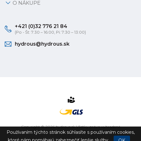
O NÁKUPE
+421 (0)32 776 21 84
(Po - Št: 7:30 – 16:00, Pi: 7:30 – 13:00)
hydrous@hydrous.sk
Copyright © 2026 hydrous.sk Všetky práva vyhradené
Používaním týchto stránok súhlasíte s používaním cookies,
eshop na mieru
vytvorilo
vibration.sk
ktoré nám pomáhajú zabezpečiť lepšie služby.
OK