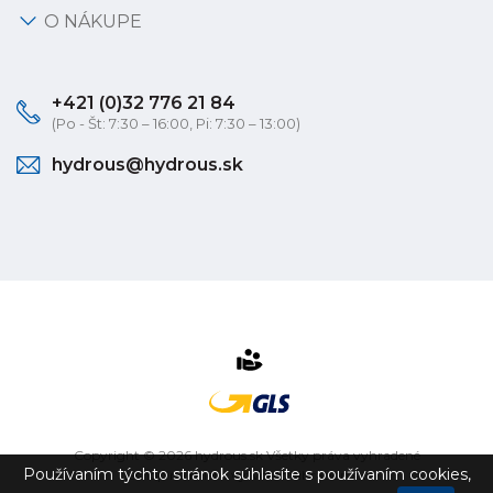
O NÁKUPE
+421 (0)32 776 21 84
(Po - Št: 7:30 – 16:00, Pi: 7:30 – 13:00)
hydrous@hydrous.sk
Copyright © 2026 hydrous.sk Všetky práva vyhradené
Používaním týchto stránok súhlasíte s používaním cookies,
eshop na mieru
vytvorilo
vibration.sk