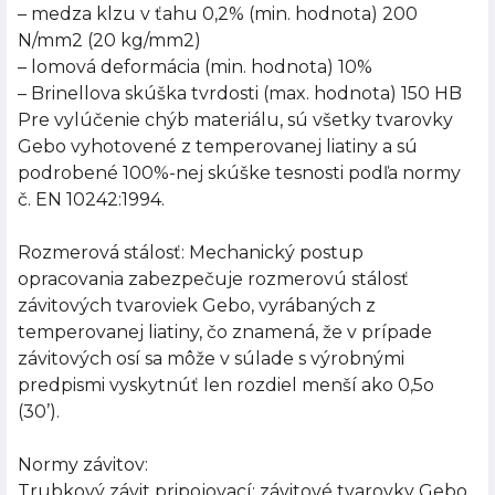
– medza klzu v ťahu 0,2% (min. hodnota) 200
N/mm2 (20 kg/mm2)
– lomová deformácia (min. hodnota) 10%
– Brinellova skúška tvrdosti (max. hodnota) 150 HB
Pre vylúčenie chýb materiálu, sú všetky tvarovky
Gebo vyhotovené z temperovanej liatiny a sú
podrobené 100%-nej skúške tesnosti podľa normy
č. EN 10242:1994.
Rozmerová stálosť: Mechanický postup
opracovania zabezpečuje rozmerovú stálosť
závitových tvaroviek Gebo, vyrábaných z
temperovanej liatiny, čo znamená, že v prípade
závitových osí sa môže v súlade s výrobnými
predpismi vyskytnúť len rozdiel menší ako 0,5o
(30’).
Normy závitov:
Trubkový závit pripojovací: závitové tvarovky Gebo,