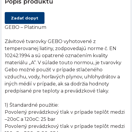
Popis produktu
Zadať dopyt
GEBO – Platinum
Závitové tvarovky GEBO vyhotovené z
temperovanej liatiny, zodpovedajú norme č. EN
10242:1994 a sú opatrené označením kvality
materiálu „A“. V súlade touto normou, je tvarovky
Gebo možné použiť v prípade stlačeného
vzduchu, vody, horľavých plynov, uhľohydrátov a
iných médií v prípade, ak sa dodržia hodnoty
predpísané pre teploty a prevádzkové tlaky.
1) Štandardné použitie:
Povolený prevádzkový tlak v prípade teplôt medzi
–20oC a 120oC: 25 bar
Povolený prevádzkový tlak v prípade teplôt medzi