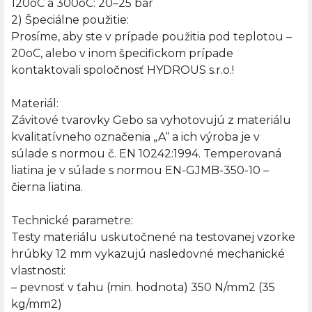
120oC a 300oC: 20–25 bar
2) Špeciálne použitie:
Prosíme, aby ste v prípade použitia pod teplotou –
20oC, alebo v inom špecifickom prípade
kontaktovali spoločnosť HYDROUS s.r.o.!
Materiál:
Závitové tvarovky Gebo sa vyhotovujú z materiálu
kvalitatívneho označenia „A“ a ich výroba je v
súlade s normou č. EN 10242:1994. Temperovaná
liatina je v súlade s normou EN-GJMB-350-10 –
čierna liatina.
Technické parametre:
Testy materiálu uskutočnené na testovanej vzorke
hrúbky 12 mm vykazujú nasledovné mechanické
vlastnosti:
– pevnosť v ťahu (min. hodnota) 350 N/mm2 (35
kg/mm2)