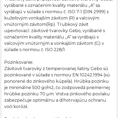
vyrábané s označením kvality materiálu „A“ sa
vyrábajú v súlade s normou č. ISO 7-1 (DIN 2999) s
kužeľovým vonkajším závitom (R) a valcovým
vnútorným závitom(Rp). Trubkový závit
upevňovací: závitové tvarovky Gebo, vyrábané s
označením kvality materiálu „A“ sa vyrábajú s
valcovým vnútorným a vonkajším závitom (G) v
súlade s normou č. ISO 228/1.
Pozinkovanie:
Závitové tvarovky z temperovanej liatiny Gebo sú
pozinkované v súlade s normou EN 10242:1994 (sú
ponorené do zinkového kúpeľa). Hrúbka pozinku
je minimálne 500 gr/m2, čo zodpovedá priemernej
hrúbke pozinku 70 µm. Vrstva zinkového povlaku
zabezpečuje optimálnu a dlhotrvajúcu ochranu
voči korózii.