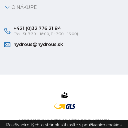
O NÁKUPE
+421 (0)32 776 21 84
(Po - Št: 7:30 – 16:00, Pi: 7:30 – 13:00)
hydrous@hydrous.sk
Copyright © 2026 hydrous.sk Všetky práva vyhradené
Používaním týchto stránok súhlasíte s používaním cookies,
eshop na mieru
vytvorilo
vibration.sk