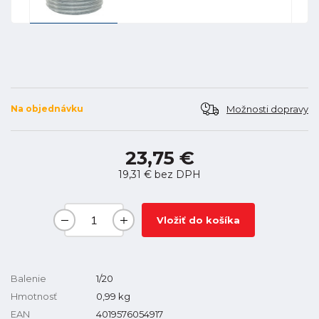
Možnosti dopravy
Na objednávku
23,75 €
19,31 €
bez DPH
Vložiť do košíka
Balenie
1/20
Hmotnosť
0,99
kg
EAN
4019576054917