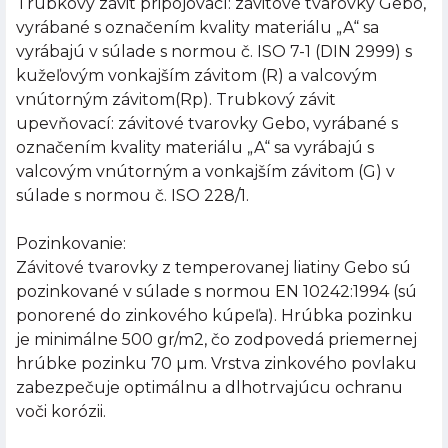
Trubkový závit pripojovací: závitové tvarovky Gebo,
vyrábané s označením kvality materiálu „A“ sa
vyrábajú v súlade s normou č. ISO 7-1 (DIN 2999) s
kužeľovým vonkajším závitom (R) a valcovým
vnútorným závitom(Rp). Trubkový závit
upevňovací: závitové tvarovky Gebo, vyrábané s
označením kvality materiálu „A“ sa vyrábajú s
valcovým vnútorným a vonkajším závitom (G) v
súlade s normou č. ISO 228/1.
Pozinkovanie:
Závitové tvarovky z temperovanej liatiny Gebo sú
pozinkované v súlade s normou EN 10242:1994 (sú
ponorené do zinkového kúpeľa). Hrúbka pozinku
je minimálne 500 gr/m2, čo zodpovedá priemernej
hrúbke pozinku 70 µm. Vrstva zinkového povlaku
zabezpečuje optimálnu a dlhotrvajúcu ochranu
voči korózii.