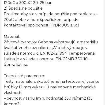
120oC a 300oC: 20–25 bar
2) Špeciálne použitie:
Prosíme, aby ste v prípade použitia pod teplotou –
20oC, alebo v inom špecifickom prípade
kontaktovali spoločnosť HYDROUS s.r.o.!
Materiál:
Závitové tvarovky Gebo sa vyhotovujú z materiálu
kvalitatívneho označenia „A“ a ich výroba je v
súlade s normou č. EN 10242:1994. Temperovaná
liatina je v súlade s normou EN-GJMB-350-10 –
čierna liatina.
Technické parametre:
Testy materiálu uskutočnené na testovanej vzorke
hrúbky 12 mm vykazujú nasledovné mechanické
vlastnosti:
– pevnosť v ťahu (min. hodnota) 350 N/mm2 (35
kg/mm2)