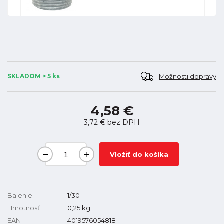
Možnosti dopravy
SKLADOM > 5 ks
4,58 €
3,72 €
bez DPH
Vložiť do košíka
Balenie
1/30
Hmotnosť
0,25
kg
EAN
4019576054818