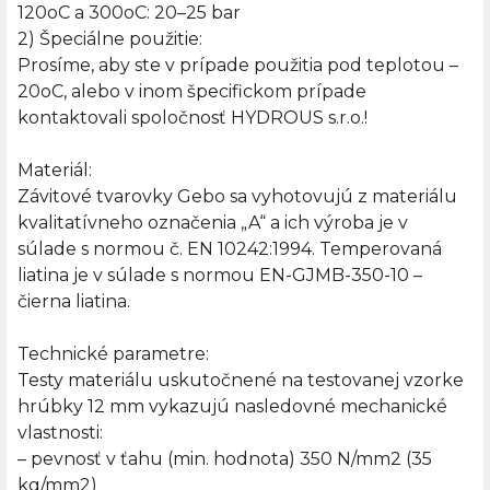
120oC a 300oC: 20–25 bar
2) Špeciálne použitie:
Prosíme, aby ste v prípade použitia pod teplotou –
20oC, alebo v inom špecifickom prípade
kontaktovali spoločnosť HYDROUS s.r.o.!
Materiál:
Závitové tvarovky Gebo sa vyhotovujú z materiálu
kvalitatívneho označenia „A“ a ich výroba je v
súlade s normou č. EN 10242:1994. Temperovaná
liatina je v súlade s normou EN-GJMB-350-10 –
čierna liatina.
Technické parametre:
Testy materiálu uskutočnené na testovanej vzorke
hrúbky 12 mm vykazujú nasledovné mechanické
vlastnosti:
– pevnosť v ťahu (min. hodnota) 350 N/mm2 (35
kg/mm2)