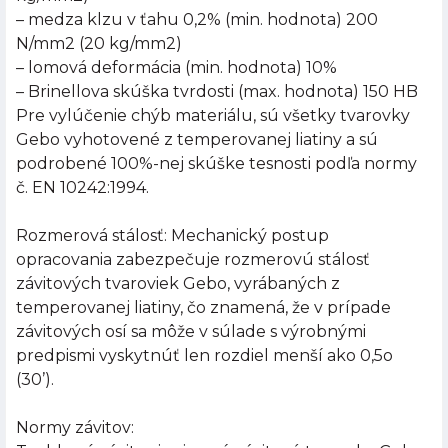
– medza klzu v ťahu 0,2% (min. hodnota) 200
N/mm2 (20 kg/mm2)
– lomová deformácia (min. hodnota) 10%
– Brinellova skúška tvrdosti (max. hodnota) 150 HB
Pre vylúčenie chýb materiálu, sú všetky tvarovky
Gebo vyhotovené z temperovanej liatiny a sú
podrobené 100%-nej skúške tesnosti podľa normy
č. EN 10242:1994.
Rozmerová stálosť: Mechanický postup
opracovania zabezpečuje rozmerovú stálosť
závitových tvaroviek Gebo, vyrábaných z
temperovanej liatiny, čo znamená, že v prípade
závitových osí sa môže v súlade s výrobnými
predpismi vyskytnúť len rozdiel menší ako 0,5o
(30’).
Normy závitov: