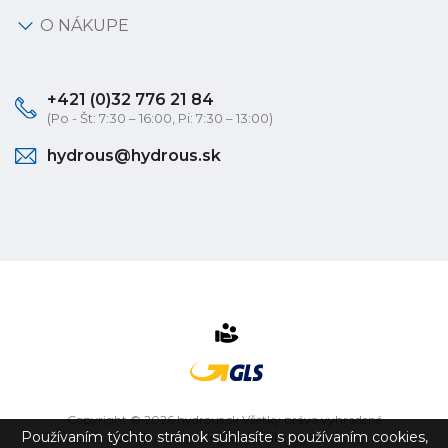
O NÁKUPE
+421 (0)32 776 21 84
(Po - Št: 7:30 – 16:00, Pi: 7:30 – 13:00)
hydrous@hydrous.sk
Copyright © 2026 hydrous.sk Všetky práva vyhradené
Používaním týchto stránok súhlasíte s používaním cookies,
eshop na mieru
vytvorilo
vibration.sk