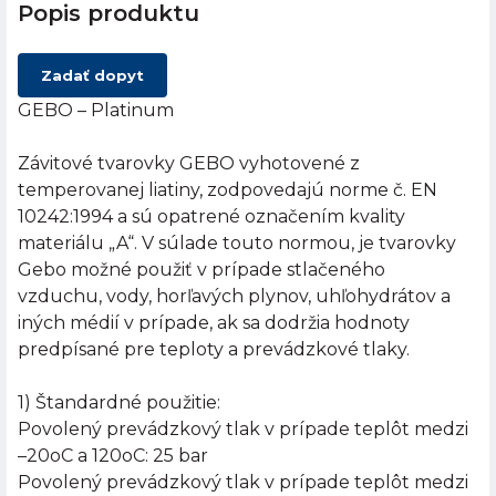
Popis produktu
Zadať dopyt
GEBO – Platinum
Závitové tvarovky GEBO vyhotovené z
temperovanej liatiny, zodpovedajú norme č. EN
10242:1994 a sú opatrené označením kvality
materiálu „A“. V súlade touto normou, je tvarovky
Gebo možné použiť v prípade stlačeného
vzduchu, vody, horľavých plynov, uhľohydrátov a
iných médií v prípade, ak sa dodržia hodnoty
predpísané pre teploty a prevádzkové tlaky.
1) Štandardné použitie:
Povolený prevádzkový tlak v prípade teplôt medzi
–20oC a 120oC: 25 bar
Povolený prevádzkový tlak v prípade teplôt medzi