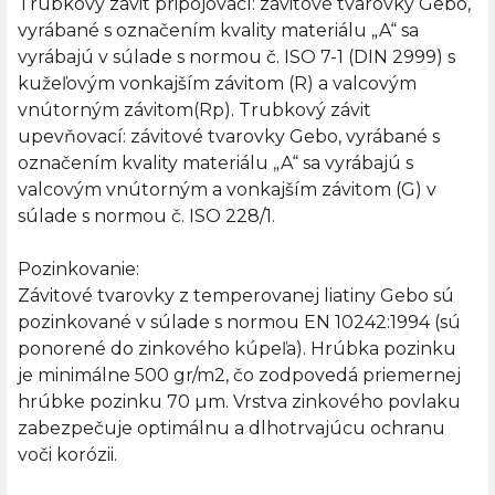
Trubkový závit pripojovací: závitové tvarovky Gebo,
vyrábané s označením kvality materiálu „A“ sa
vyrábajú v súlade s normou č. ISO 7-1 (DIN 2999) s
kužeľovým vonkajším závitom (R) a valcovým
vnútorným závitom(Rp). Trubkový závit
upevňovací: závitové tvarovky Gebo, vyrábané s
označením kvality materiálu „A“ sa vyrábajú s
valcovým vnútorným a vonkajším závitom (G) v
súlade s normou č. ISO 228/1.
Pozinkovanie:
Závitové tvarovky z temperovanej liatiny Gebo sú
pozinkované v súlade s normou EN 10242:1994 (sú
ponorené do zinkového kúpeľa). Hrúbka pozinku
je minimálne 500 gr/m2, čo zodpovedá priemernej
hrúbke pozinku 70 µm. Vrstva zinkového povlaku
zabezpečuje optimálnu a dlhotrvajúcu ochranu
voči korózii.