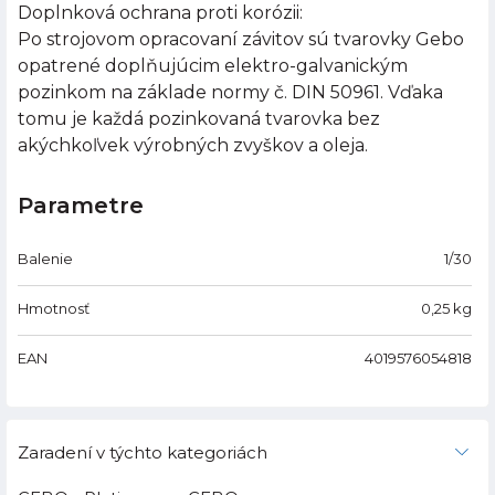
Doplnková ochrana proti korózii:
Po strojovom opracovaní závitov sú tvarovky Gebo
opatrené doplňujúcim elektro-galvanickým
pozinkom na základe normy č. DIN 50961. Vďaka
tomu je každá pozinkovaná tvarovka bez
akýchkoľvek výrobných zvyškov a oleja.
Parametre
Balenie
1/30
Hmotnosť
0,25
kg
EAN
4019576054818
Zaradení v týchto kategoriách