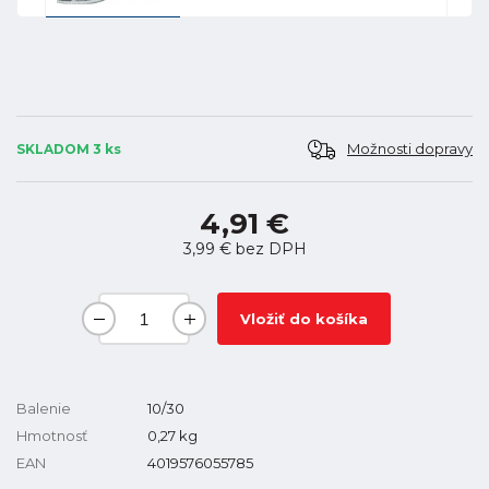
Možnosti dopravy
SKLADOM 3 ks
4,91 €
3,99 €
bez DPH
Vložiť do košíka
Balenie
10/30
Hmotnosť
0,27
kg
EAN
4019576055785