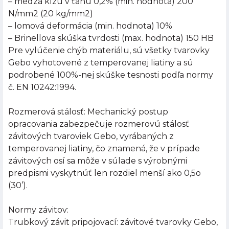
– medza klzu v ťahu 0,2% (min. hodnota) 200
N/mm2 (20 kg/mm2)
– lomová deformácia (min. hodnota) 10%
– Brinellova skúška tvrdosti (max. hodnota) 150 HB
Pre vylúčenie chýb materiálu, sú všetky tvarovky
Gebo vyhotovené z temperovanej liatiny a sú
podrobené 100%-nej skúške tesnosti podľa normy
č. EN 10242:1994.
Rozmerová stálosť: Mechanický postup
opracovania zabezpečuje rozmerovú stálosť
závitových tvaroviek Gebo, vyrábaných z
temperovanej liatiny, čo znamená, že v prípade
závitových osí sa môže v súlade s výrobnými
predpismi vyskytnúť len rozdiel menší ako 0,5o
(30’).
Normy závitov:
Trubkový závit pripojovací: závitové tvarovky Gebo,