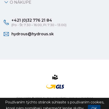
O NÁKUPE
+421 (0)32 776 21 84
(Po - Št: 7:30 – 16:00, Pi: 7:30 – 13:00)
hydrous@hydrous.sk
Copyright © 2026 hydrous.sk Všetky práva vyhradené
Používaním týchto stránok súhlasíte s používaním cookies,
eshop na mieru
vytvorilo
vibration.sk
ktoré nám pomáhajú zabezpečiť lepšie služby.
OK