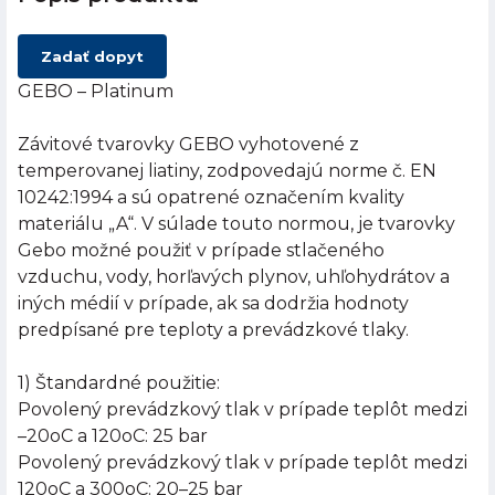
Zadať dopyt
GEBO – Platinum
Závitové tvarovky GEBO vyhotovené z
temperovanej liatiny, zodpovedajú norme č. EN
10242:1994 a sú opatrené označením kvality
materiálu „A“. V súlade touto normou, je tvarovky
Gebo možné použiť v prípade stlačeného
vzduchu, vody, horľavých plynov, uhľohydrátov a
iných médií v prípade, ak sa dodržia hodnoty
predpísané pre teploty a prevádzkové tlaky.
1) Štandardné použitie:
Povolený prevádzkový tlak v prípade teplôt medzi
–20oC a 120oC: 25 bar
Povolený prevádzkový tlak v prípade teplôt medzi
120oC a 300oC: 20–25 bar