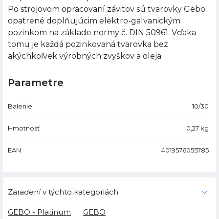
Po strojovom opracovaní závitov sú tvarovky Gebo
opatrené doplňujúcim elektro-galvanickým
pozinkom na základe normy č. DIN 50961. Vďaka
tomu je každá pozinkovaná tvarovka bez
akýchkoľvek výrobných zvyškov a oleja.
Parametre
Balenie
10/30
Hmotnosť
0,27
kg
EAN
4019576055785
Zaradení v týchto kategoriách
GEBO - Platinum
GEBO