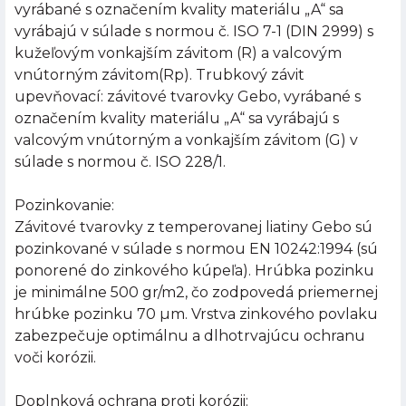
vyrábané s označením kvality materiálu „A“ sa
vyrábajú v súlade s normou č. ISO 7-1 (DIN 2999) s
kužeľovým vonkajším závitom (R) a valcovým
vnútorným závitom(Rp). Trubkový závit
upevňovací: závitové tvarovky Gebo, vyrábané s
označením kvality materiálu „A“ sa vyrábajú s
valcovým vnútorným a vonkajším závitom (G) v
súlade s normou č. ISO 228/1.
Pozinkovanie:
Závitové tvarovky z temperovanej liatiny Gebo sú
pozinkované v súlade s normou EN 10242:1994 (sú
ponorené do zinkového kúpeľa). Hrúbka pozinku
je minimálne 500 gr/m2, čo zodpovedá priemernej
hrúbke pozinku 70 µm. Vrstva zinkového povlaku
zabezpečuje optimálnu a dlhotrvajúcu ochranu
voči korózii.
Doplnková ochrana proti korózii: