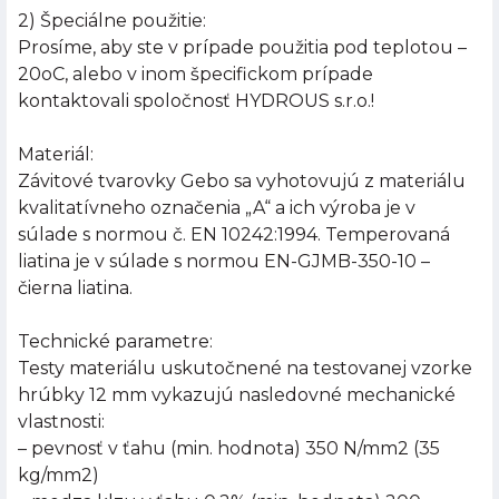
2) Špeciálne použitie:
Prosíme, aby ste v prípade použitia pod teplotou –
20oC, alebo v inom špecifickom prípade
kontaktovali spoločnosť HYDROUS s.r.o.!
Materiál:
Závitové tvarovky Gebo sa vyhotovujú z materiálu
kvalitatívneho označenia „A“ a ich výroba je v
súlade s normou č. EN 10242:1994. Temperovaná
liatina je v súlade s normou EN-GJMB-350-10 –
čierna liatina.
Technické parametre:
Testy materiálu uskutočnené na testovanej vzorke
hrúbky 12 mm vykazujú nasledovné mechanické
vlastnosti:
– pevnosť v ťahu (min. hodnota) 350 N/mm2 (35
kg/mm2)