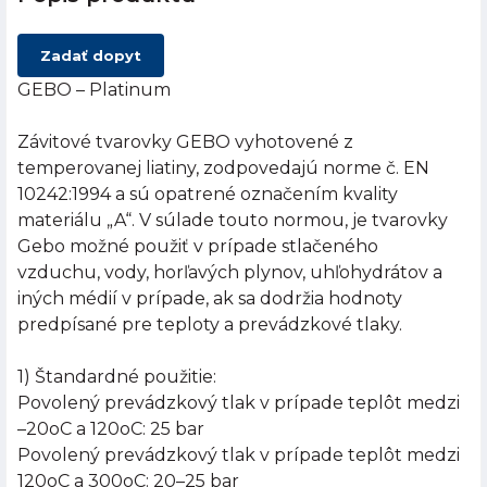
Zadať dopyt
GEBO – Platinum
Závitové tvarovky GEBO vyhotovené z
temperovanej liatiny, zodpovedajú norme č. EN
10242:1994 a sú opatrené označením kvality
materiálu „A“. V súlade touto normou, je tvarovky
Gebo možné použiť v prípade stlačeného
vzduchu, vody, horľavých plynov, uhľohydrátov a
iných médií v prípade, ak sa dodržia hodnoty
predpísané pre teploty a prevádzkové tlaky.
1) Štandardné použitie:
Povolený prevádzkový tlak v prípade teplôt medzi
–20oC a 120oC: 25 bar
Povolený prevádzkový tlak v prípade teplôt medzi
120oC a 300oC: 20–25 bar