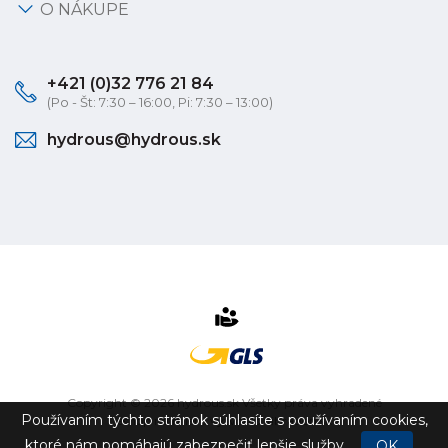
O NÁKUPE
+421 (0)32 776 21 84
(Po - Št: 7:30 – 16:00, Pi: 7:30 – 13:00)
hydrous@hydrous.sk
Copyright © 2026 hydrous.sk Všetky práva vyhradené
Používaním týchto stránok súhlasíte s používaním cookies,
eshop na mieru
vytvorilo
vibration.sk
ktoré nám pomáhajú zabezpečiť lepšie služby.
OK