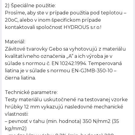
2) Špeciálne použitie:
Prosíme, aby ste v prípade použitia pod teplotou –
20oC, alebo v inom špecifickom prípade
kontaktovali spoločnosť HYDROUS s.r.o.!
Materiál:
Závitové tvarovky Gebo sa vyhotovujú z materiálu
kvalitatívneho označenia „A“ a ich výroba je v
súlade s normou č. EN 10242:1994. Temperovaná
liatina je v súlade s normou EN-GJMB-350-10 –
čierna liatina.
Technické parametre:
Testy materiálu uskutočnené na testovanej vzorke
hrúbky 12 mm vykazujú nasledovné mechanické
vlastnosti:
– pevnosť v ťahu (min. hodnota) 350 N/mm2 (35
kg/mm2)