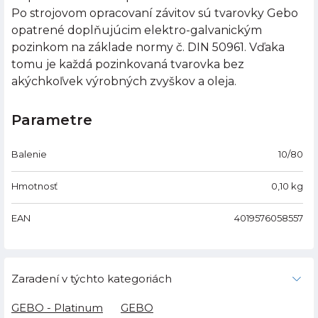
Po strojovom opracovaní závitov sú tvarovky Gebo
opatrené doplňujúcim elektro-galvanickým
pozinkom na základe normy č. DIN 50961. Vďaka
tomu je každá pozinkovaná tvarovka bez
akýchkoľvek výrobných zvyškov a oleja.
Parametre
Balenie
10/80
Hmotnosť
0,10
kg
EAN
4019576058557
Zaradení v týchto kategoriách
GEBO - Platinum
GEBO