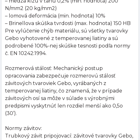
– medza klzu v ťahu 0,2% (min. hodnota) 200
N/mm2 (20 kg/mm2)
– lomová deformácia (min. hodnota) 10%
– Brinellova skúška tvrdosti (max. hodnota) 150 HB
Pre vylúčenie chýb materiálu, sú všetky tvarovky
Gebo vyhotovené z temperovanej liatiny a sú
podrobené 100%-nej skúške tesnosti podľa normy
č. EN 10242:1994.
Rozmerová stálosť: Mechanický postup
opracovania zabezpečuje rozmerovú stálosť
závitových tvaroviek Gebo, vyrábaných z
temperovanej liatiny, čo znamená, že v prípade
závitových osí sa môže v súlade s výrobnými
predpismi vyskytnúť len rozdiel menší ako 0,5o
(30’).
Normy závitov:
Trubkový závit pripojovací: závitové tvarovky Gebo,