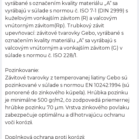
vyrábané s označením kvality materiálu „A“ sa
vyrábajú v súlade s normou č. ISO 7-1 (DIN 2999) s
kužeľovým vonkajším závitom (R) a valcovým
vnútorným závitom(Rp). Trubkový závit
upevňovací: závitové tvarovky Gebo, vyrábané s
označením kvality materiálu „A“ sa vyrábajú s
valcovým vnútorným a vonkajším závitom (G) v
súlade s normou č. ISO 228/1.
Pozinkovanie:
Závitové tvarovky z temperovanej liatiny Gebo sú
pozinkované v súlade s normou EN 10242:1994 (sú
ponorené do zinkového kúpeľa). Hrúbka pozinku
je minimálne 500 gr/m2, čo zodpovedá priemernej
hrúbke pozinku 70 µm. Vrstva zinkového povlaku
zabezpečuje optimálnu a dlhotrvajúcu ochranu
voči korózii.
Doplnková ochrana proti korózii: