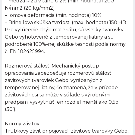
– medza klzu v ťahu 0,2% (min. hodnota) 200
N/mm2 (20 kg/mm2)
– lomová deformácia (min. hodnota) 10%
– Brinellova skúška tvrdosti (max. hodnota) 150 HB
Pre vylúčenie chýb materiálu, sú všetky tvarovky
Gebo vyhotovené z temperovanej liatiny a sú
podrobené 100%-nej skúške tesnosti podľa normy
č. EN 10242:1994.
Rozmerová stálosť: Mechanický postup
opracovania zabezpečuje rozmerovú stálosť
závitových tvaroviek Gebo, vyrábaných z
temperovanej liatiny, čo znamená, že v prípade
závitových osí sa môže v súlade s výrobnými
predpismi vyskytnúť len rozdiel menší ako 0,5o
(30’).
Normy závitov:
Trubkový závit pripojovací: závitové tvarovky Gebo,