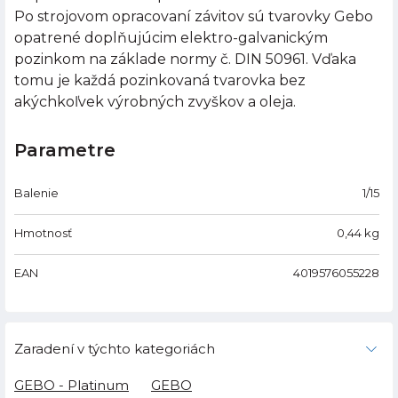
Po strojovom opracovaní závitov sú tvarovky Gebo
opatrené doplňujúcim elektro-galvanickým
pozinkom na základe normy č. DIN 50961. Vďaka
tomu je každá pozinkovaná tvarovka bez
akýchkoľvek výrobných zvyškov a oleja.
Parametre
Balenie
1/15
Hmotnosť
0,44
kg
EAN
4019576055228
Zaradení v týchto kategoriách
GEBO - Platinum
GEBO