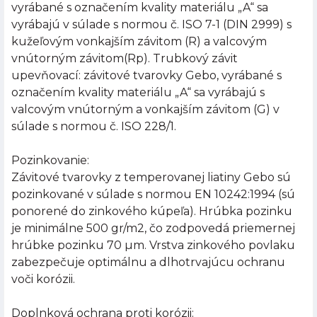
vyrábané s označením kvality materiálu „A“ sa
vyrábajú v súlade s normou č. ISO 7-1 (DIN 2999) s
kužeľovým vonkajším závitom (R) a valcovým
vnútorným závitom(Rp). Trubkový závit
upevňovací: závitové tvarovky Gebo, vyrábané s
označením kvality materiálu „A“ sa vyrábajú s
valcovým vnútorným a vonkajším závitom (G) v
súlade s normou č. ISO 228/1.
Pozinkovanie:
Závitové tvarovky z temperovanej liatiny Gebo sú
pozinkované v súlade s normou EN 10242:1994 (sú
ponorené do zinkového kúpeľa). Hrúbka pozinku
je minimálne 500 gr/m2, čo zodpovedá priemernej
hrúbke pozinku 70 µm. Vrstva zinkového povlaku
zabezpečuje optimálnu a dlhotrvajúcu ochranu
voči korózii.
Doplnková ochrana proti korózii: