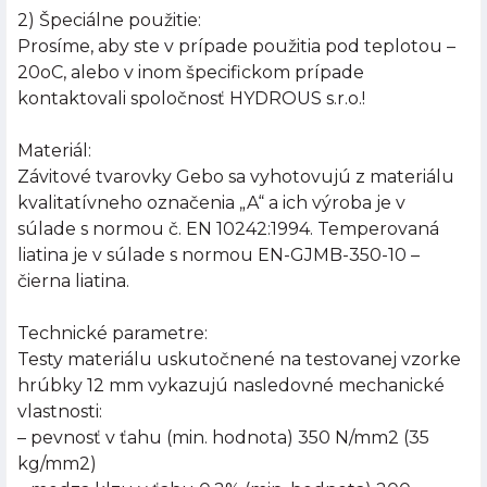
2) Špeciálne použitie:
Prosíme, aby ste v prípade použitia pod teplotou –
20oC, alebo v inom špecifickom prípade
kontaktovali spoločnosť HYDROUS s.r.o.!
Materiál:
Závitové tvarovky Gebo sa vyhotovujú z materiálu
kvalitatívneho označenia „A“ a ich výroba je v
súlade s normou č. EN 10242:1994. Temperovaná
liatina je v súlade s normou EN-GJMB-350-10 –
čierna liatina.
Technické parametre:
Testy materiálu uskutočnené na testovanej vzorke
hrúbky 12 mm vykazujú nasledovné mechanické
vlastnosti:
– pevnosť v ťahu (min. hodnota) 350 N/mm2 (35
kg/mm2)