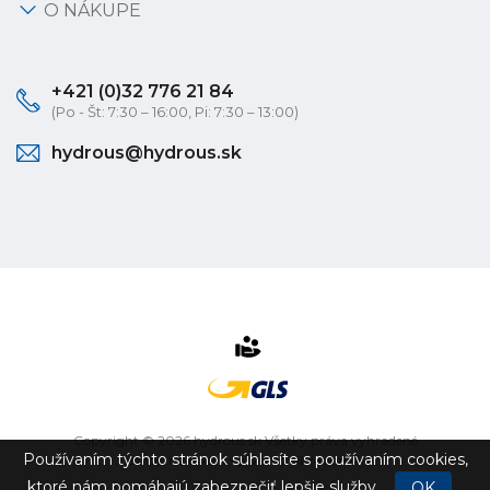
O NÁKUPE
+421 (0)32 776 21 84
(Po - Št: 7:30 – 16:00, Pi: 7:30 – 13:00)
hydrous@hydrous.sk
Copyright © 2026 hydrous.sk Všetky práva vyhradené
Používaním týchto stránok súhlasíte s používaním cookies,
eshop na mieru
vytvorilo
vibration.sk
ktoré nám pomáhajú zabezpečiť lepšie služby.
OK