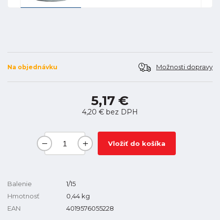
Možnosti dopravy
Na objednávku
5,17 €
4,20 €
bez DPH
Vložiť do košíka
Balenie
1/15
Hmotnosť
0,44
kg
EAN
4019576055228