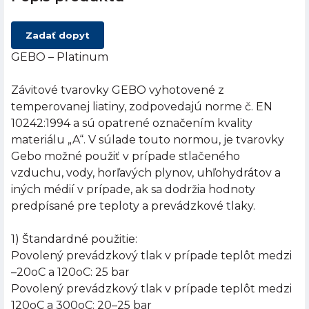
Zadať dopyt
GEBO – Platinum
Závitové tvarovky GEBO vyhotovené z
temperovanej liatiny, zodpovedajú norme č. EN
10242:1994 a sú opatrené označením kvality
materiálu „A“. V súlade touto normou, je tvarovky
Gebo možné použiť v prípade stlačeného
vzduchu, vody, horľavých plynov, uhľohydrátov a
iných médií v prípade, ak sa dodržia hodnoty
predpísané pre teploty a prevádzkové tlaky.
1) Štandardné použitie:
Povolený prevádzkový tlak v prípade teplôt medzi
–20oC a 120oC: 25 bar
Povolený prevádzkový tlak v prípade teplôt medzi
120oC a 300oC: 20–25 bar