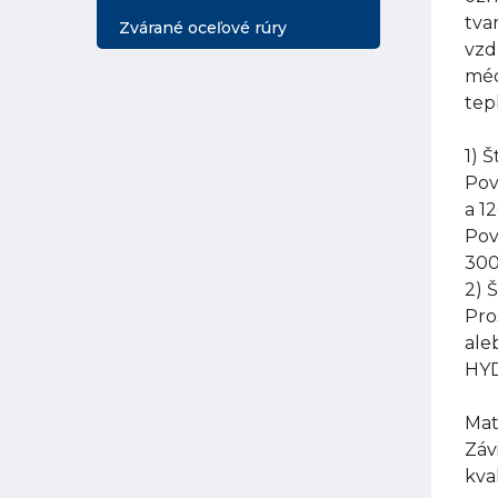
tva
Zvárané oceľové rúry
vzd
méd
tep
1) 
Pov
a 1
Pov
300
2) 
Pro
ale
HYD
Mat
Záv
kva