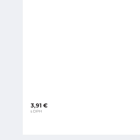
3,91 €
s DPH