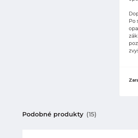
Dop
Po 
opa
zák
poz
zvy
Zar
Podobné produkty
(15)