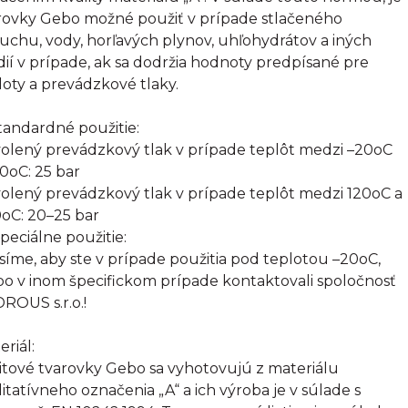
rovky Gebo možné použiť v prípade stlačeného
uchu, vody, horľavých plynov, uhľohydrátov a iných
ií v prípade, ak sa dodržia hodnoty predpísané pre
loty a prevádzkové tlaky.
Štandardné použitie:
olený prevádzkový tlak v prípade teplôt medzi –20oC
20oC: 25 bar
olený prevádzkový tlak v prípade teplôt medzi 120oC a
oC: 20–25 bar
Špeciálne použitie:
síme, aby ste v prípade použitia pod teplotou –20oC,
bo v inom špecifickom prípade kontaktovali spoločnosť
ROUS s.r.o.!
eriál:
itové tvarovky Gebo sa vyhotovujú z materiálu
litatívneho označenia „A“ a ich výroba je v súlade s