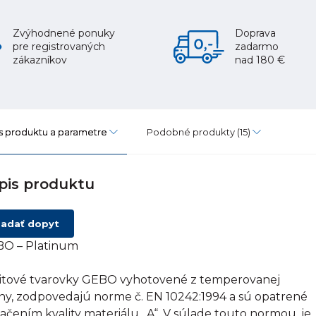
Zvýhodnené ponuky
Doprava
pre registrovaných
zadarmo
zákazníkov
nad 180 €
s produktu a parametre
Podobné produkty
(15)
pis produktu
adať dopyt
O – Platinum
itové tvarovky GEBO vyhotovené z temperovanej
tiny, zodpovedajú norme č. EN 10242:1994 a sú opatrené
ačením kvality materiálu „A“. V súlade touto normou, je