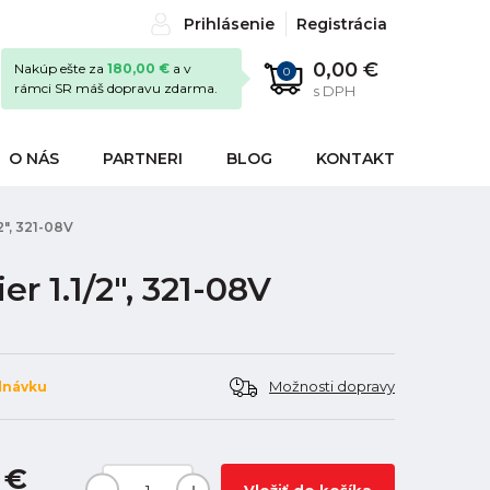
Prihlásenie
Registrácia
0,00 €
Nakúp ešte za
180,00 €
a v
0
rámci SR máš dopravu zdarma.
s DPH
O NÁS
PARTNERI
BLOG
KONTAKT
2", 321-08V
r 1.1/2", 321-08V
Možnosti dopravy
dnávku
 €