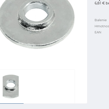
6,81 €
b
Balenie
Hmotnos
EAN