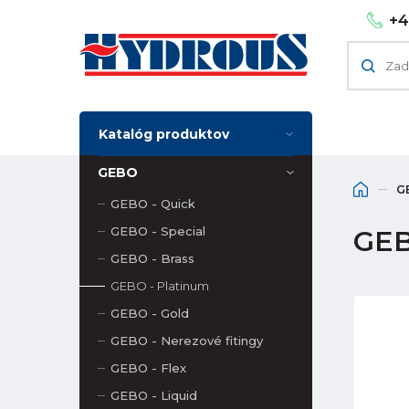
+4
Katalóg produktov
GEBO
G
GEBO - Quick
GEBO - Special
GEBO
GEBO - Brass
GEBO - Platinum
GEBO - Gold
GEBO - Nerezové fitingy
GEBO - Flex
GEBO - Liquid