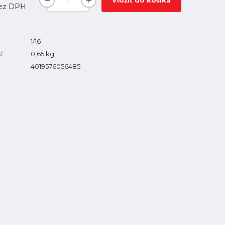
Vložiť do košíka
ez DPH
1/16
ť
0,65
kg
4019576056485