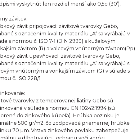
dpismi vyskytnúť len rozdiel menší ako 0,5o (30’).
my závitov:
bkový závit pripojovací: závitové tvarovky Gebo,
ábané s označením kvality materiálu „A“ sa vyrábajú v
ade s normou č. ISO 7-1 (DIN 2999) s kužeľovým
kajším závitom (R) a valcovým vnútorným závitom(Rp).
bkový závit upevňovací: závitové tvarovky Gebo,
ábané s označením kvality materiálu „A“ sa vyrábajú s
covým vnútorným a vonkajším závitom (G) v súlade s
mou č. ISO 228/1.
inkovanie:
itové tvarovky z temperovanej liatiny Gebo sú
inkované v súlade s normou EN 10242:1994 (sú
orené do zinkového kúpeľa). Hrúbka pozinku je
imálne 500 gr/m2, čo zodpovedá priemernej hrúbke
inku 70 µm. Vrstva zinkového povlaku zabezpečuje
imálnu a dlhotrvajúcu ochranu voči korózii.