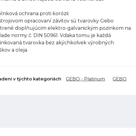
lnková ochrana proti korózii:
strojovom opracovaní závitov sú tvarovky Gebo
trené doplňujúcim elektro-galvanickým pozinkom na
lade normy č. DIN 50961. Vďaka tomu je každá
inkovaná tvarovka bez akýchkoľvek výrobných
škov a oleja.
adení v týchto kategoriách
GEBO - Platinum
GEBO