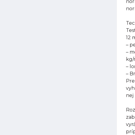
nor
nor
Tec
Tes
12 
– p
– m
kg
– l
– B
Pre
vyh
nej
Roz
zab
vyr
prí