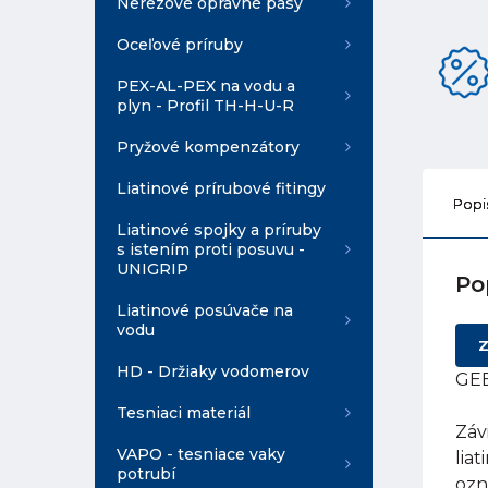
Nerezové opravné pásy
Oceľové príruby
PEX-AL-PEX na vodu a
plyn - Profil TH-H-U-R
Pryžové kompenzátory
Liatinové prírubové fitingy
Popi
Liatinové spojky a príruby
s istením proti posuvu -
UNIGRIP
Po
Liatinové posúvače na
vodu
Z
HD - Držiaky vodomerov
GEB
Tesniaci materiál
Záv
VAPO - tesniace vaky
lia
potrubí
ozn