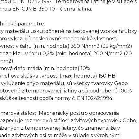
mou č. EN 10242:1994. Temperovaná liatina je v súlade s
mou EN-GJMB-350-10 – čierna liatina.
hnické parametre:
ty materiálu uskutočnené na testovanej vzorke hrúbky
mm vykazujú nasledovné mechanické vlastnosti:
evnosť v ťahu (min. hodnota) 350 N/mm2 (35 kg/mm2)
edza klzu v ťahu 0,2% (min. hodnota) 200 N/mm2 (20
/mm2)
omová deformácia (min. hodnota) 10%
rinellova skúška tvrdosti (max. hodnota) 150 HB
 vylúčenie chýb materiálu, sú všetky tvarovky Gebo
otovené z temperovanej liatiny a sú podrobené 100%-
 skúške tesnosti podľa normy č. EN 10242:1994.
merová stálosť: Mechanický postup opracovania
ezpečuje rozmerovú stálosť závitových tvaroviek Gebo,
ábaných z temperovanej liatiny, čo znamená, že v
pade závitových osí sa môže v súlade s výrobnými