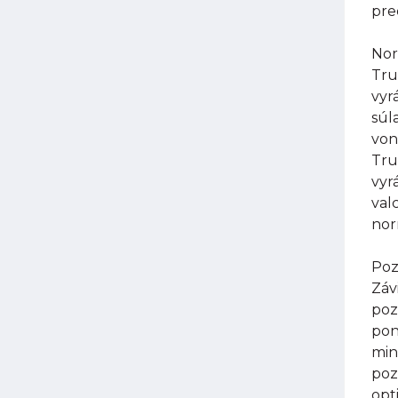
pre
Nor
Tru
vyr
súl
von
Tru
vyr
val
nor
Poz
Záv
poz
pon
min
poz
opt