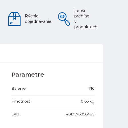
Lepší
Rýchle
prehľad
objednávanie
v
produktoch
Parametre
Balenie
1/16
Hmotnosť
0,65
kg
EAN
4019576056485