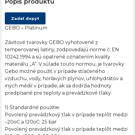
Popis produktu
Zadať dopyt
GEBO – Platinum
Závitové tvarovky GEBO vyhotovené z
temperovanej liatiny, zodpovedajú norme č. EN
10242:1994 a sú opatrené označením kvality
materiálu „A“. V súlade touto normou, je tvarovky
Gebo možné použiť v prípade stlačeného
vzduchu, vody, horľavých plynov, uhľohydrátov a
iných médií v prípade, ak sa dodržia hodnoty
predpísané pre teploty a prevádzkové tlaky.
1) Štandardné použitie:
Povolený prevádzkový tlak v prípade teplôt medzi
–20oC a 120oC: 25 bar
Povolený prevádzkový tlak v prípade teplôt medzi