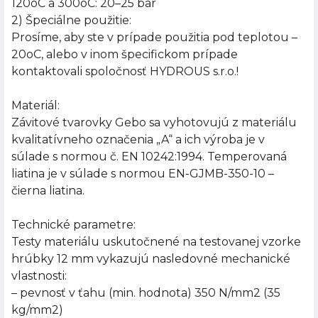
120oC a 300oC: 20–25 bar
2) Špeciálne použitie:
Prosíme, aby ste v prípade použitia pod teplotou –
20oC, alebo v inom špecifickom prípade
kontaktovali spoločnosť HYDROUS s.r.o.!
Materiál:
Závitové tvarovky Gebo sa vyhotovujú z materiálu
kvalitatívneho označenia „A“ a ich výroba je v
súlade s normou č. EN 10242:1994. Temperovaná
liatina je v súlade s normou EN-GJMB-350-10 –
čierna liatina.
Technické parametre:
Testy materiálu uskutočnené na testovanej vzorke
hrúbky 12 mm vykazujú nasledovné mechanické
vlastnosti:
– pevnosť v ťahu (min. hodnota) 350 N/mm2 (35
kg/mm2)