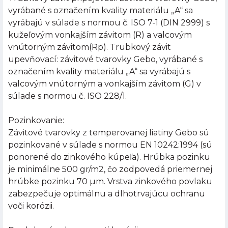
vyrábané s označením kvality materiálu „A“ sa
vyrábajú v súlade s normou č. ISO 7-1 (DIN 2999) s
kužeľovým vonkajším závitom (R) a valcovým
vnútorným závitom(Rp). Trubkový závit
upevňovací: závitové tvarovky Gebo, vyrábané s
označením kvality materiálu „A“ sa vyrábajú s
valcovým vnútorným a vonkajším závitom (G) v
súlade s normou č. ISO 228/1.
Pozinkovanie:
Závitové tvarovky z temperovanej liatiny Gebo sú
pozinkované v súlade s normou EN 10242:1994 (sú
ponorené do zinkového kúpeľa). Hrúbka pozinku
je minimálne 500 gr/m2, čo zodpovedá priemernej
hrúbke pozinku 70 µm. Vrstva zinkového povlaku
zabezpečuje optimálnu a dlhotrvajúcu ochranu
voči korózii.