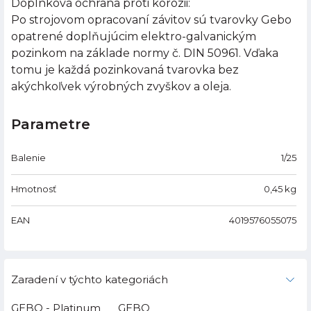
Doplnková ochrana proti korózii:
Po strojovom opracovaní závitov sú tvarovky Gebo
opatrené doplňujúcim elektro-galvanickým
pozinkom na základe normy č. DIN 50961. Vďaka
tomu je každá pozinkovaná tvarovka bez
akýchkoľvek výrobných zvyškov a oleja.
Parametre
Balenie
1/25
Hmotnosť
0,45
kg
EAN
4019576055075
Zaradení v týchto kategoriách
GEBO - Platinum
GEBO