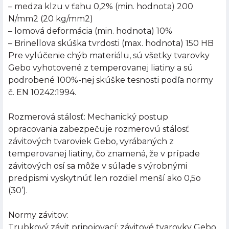
– medza klzu v ťahu 0,2% (min. hodnota) 200
N/mm2 (20 kg/mm2)
– lomová deformácia (min. hodnota) 10%
– Brinellova skúška tvrdosti (max. hodnota) 150 HB
Pre vylúčenie chýb materiálu, sú všetky tvarovky
Gebo vyhotovené z temperovanej liatiny a sú
podrobené 100%-nej skúške tesnosti podľa normy
č. EN 10242:1994.
Rozmerová stálosť: Mechanický postup
opracovania zabezpečuje rozmerovú stálosť
závitových tvaroviek Gebo, vyrábaných z
temperovanej liatiny, čo znamená, že v prípade
závitových osí sa môže v súlade s výrobnými
predpismi vyskytnúť len rozdiel menší ako 0,5o
(30’).
Normy závitov:
Trubkový závit pripojovací: závitové tvarovky Gebo,