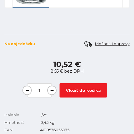
Možnosti dopravy
Na objednávku
10,52 €
8,55 €
bez DPH
Vložiť do košíka
Balenie
1/25
Hmotnosť
0,45
kg
EAN
4019576055075