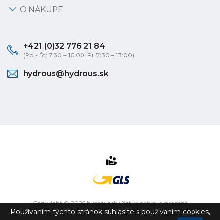
O NÁKUPE
+421 (0)32 776 21 84
(Po - Št: 7:30 – 16:00, Pi: 7:30 – 13:00)
hydrous@hydrous.sk
Copyright © 2026 hydrous.sk Všetky práva vyhradené
Používaním týchto stránok súhlasíte s používaním cookies,
eshop na mieru
vytvorilo
vibration.sk