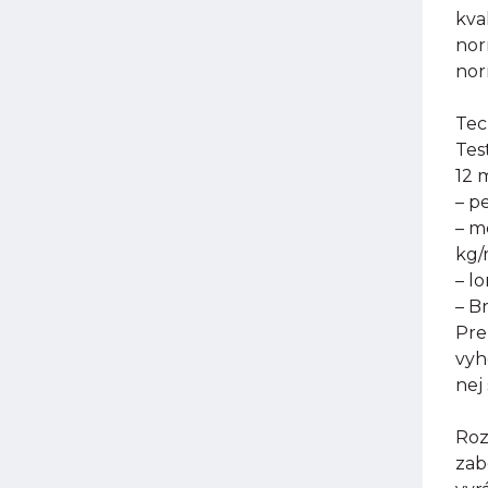
kva
nor
nor
Tec
Tes
12 
– p
– m
kg
– l
– B
Pre
vyh
nej
Roz
zab