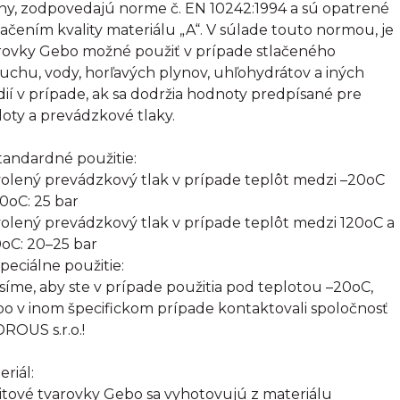
tiny, zodpovedajú norme č. EN 10242:1994 a sú opatrené
ačením kvality materiálu „A“. V súlade touto normou, je
rovky Gebo možné použiť v prípade stlačeného
uchu, vody, horľavých plynov, uhľohydrátov a iných
ií v prípade, ak sa dodržia hodnoty predpísané pre
loty a prevádzkové tlaky.
Štandardné použitie:
olený prevádzkový tlak v prípade teplôt medzi –20oC
20oC: 25 bar
olený prevádzkový tlak v prípade teplôt medzi 120oC a
oC: 20–25 bar
Špeciálne použitie:
síme, aby ste v prípade použitia pod teplotou –20oC,
bo v inom špecifickom prípade kontaktovali spoločnosť
ROUS s.r.o.!
eriál:
itové tvarovky Gebo sa vyhotovujú z materiálu