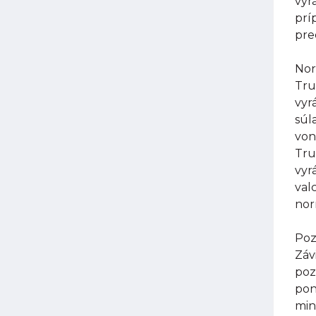
vyr
prí
pre
Nor
Tru
vyr
súl
von
Tru
vyr
val
nor
Poz
Záv
poz
pon
min