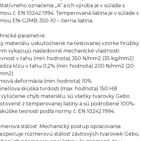
litatívneho označenia „A“ a ich výroba je v súlade s
mou č. EN 10242:1994. Temperovaná liatina je v súlade s
mou EN-GJMB-350-10 – čierna liatina.
hnické parametre:
ty materiálu uskutočnené na testovanej vzorke hrúbky
mm vykazujú nasledovné mechanické vlastnosti:
evnosť v ťahu (min. hodnota) 350 N/mm2 (35 kg/mm2)
edza klzu v ťahu 0,2% (min. hodnota) 200 N/mm2 (20
/mm2)
omová deformácia (min. hodnota) 10%
rinellova skúška tvrdosti (max. hodnota) 150 HB
 vylúčenie chýb materiálu, sú všetky tvarovky Gebo
otovené z temperovanej liatiny a sú podrobené 100%-
 skúške tesnosti podľa normy č. EN 10242:1994.
merová stálosť: Mechanický postup opracovania
ezpečuje rozmerovú stálosť závitových tvaroviek Gebo,