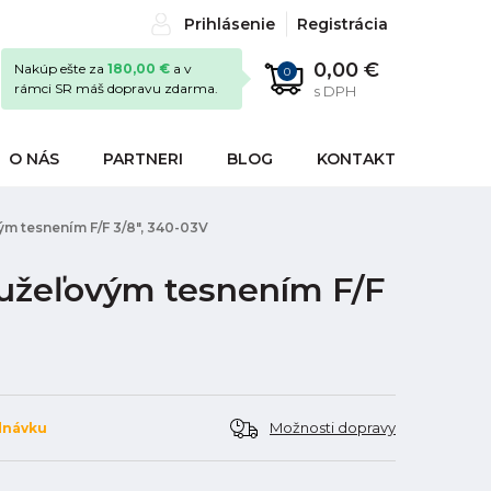
Prihlásenie
Registrácia
0,00 €
Nakúp ešte za
180,00 €
a v
0
rámci SR máš dopravu zdarma.
s DPH
O NÁS
PARTNERI
BLOG
KONTAKT
m tesnením F/F 3/8", 340-03V
užeľovým tesnením F/F
Možnosti dopravy
dnávku