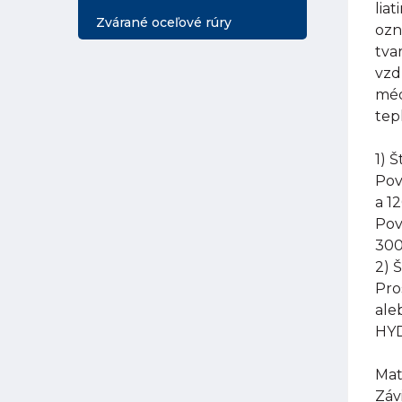
lia
Zvárané oceľové rúry
ozn
tva
vzd
méd
tep
1) 
Pov
a 1
Pov
300
2) 
Pro
ale
HYD
Mat
Záv