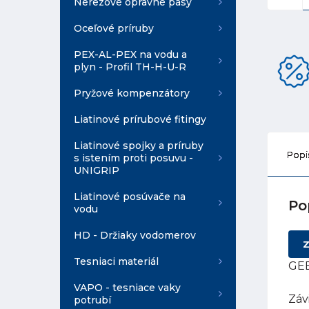
Nerezové opravné pásy
Oceľové príruby
PEX-AL-PEX na vodu a
plyn - Profil TH-H-U-R
Pryžové kompenzátory
Liatinové prírubové fitingy
Liatinové spojky a príruby
Popi
s istením proti posuvu -
UNIGRIP
Liatinové posúvače na
Po
vodu
HD - Držiaky vodomerov
Z
Tesniaci materiál
GEB
VAPO - tesniace vaky
Záv
potrubí