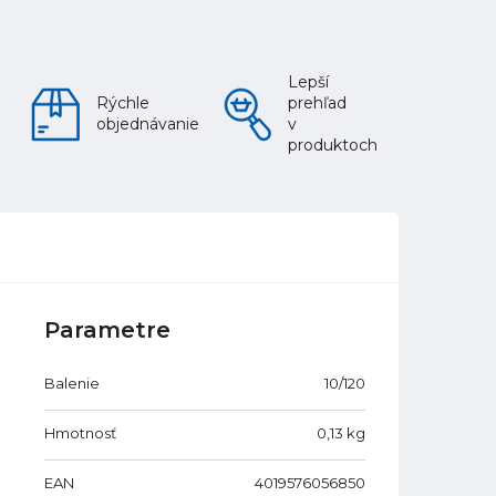
Lepší
Rýchle
prehľad
objednávanie
v
produktoch
Parametre
Balenie
10/120
Hmotnosť
0,13
kg
EAN
4019576056850