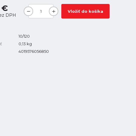
 €
Vložiť do košíka
ez DPH
10/120
ť
0,13
kg
4019576056850