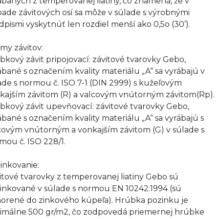
ábaných z temperovanej liatiny, čo znamená, že v
pade závitových osí sa môže v súlade s výrobnými
dpismi vyskytnúť len rozdiel menší ako 0,5o (30’).
my závitov:
bkový závit pripojovací: závitové tvarovky Gebo,
ábané s označením kvality materiálu „A“ sa vyrábajú v
ade s normou č. ISO 7-1 (DIN 2999) s kužeľovým
kajším závitom (R) a valcovým vnútorným závitom(Rp).
bkový závit upevňovací: závitové tvarovky Gebo,
ábané s označením kvality materiálu „A“ sa vyrábajú s
covým vnútorným a vonkajším závitom (G) v súlade s
mou č. ISO 228/1.
inkovanie:
itové tvarovky z temperovanej liatiny Gebo sú
inkované v súlade s normou EN 10242:1994 (sú
orené do zinkového kúpeľa). Hrúbka pozinku je
imálne 500 gr/m2, čo zodpovedá priemernej hrúbke