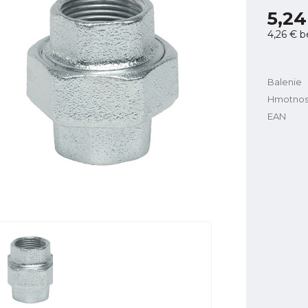
5,24
4,26 €
b
Balenie
Hmotnos
EAN