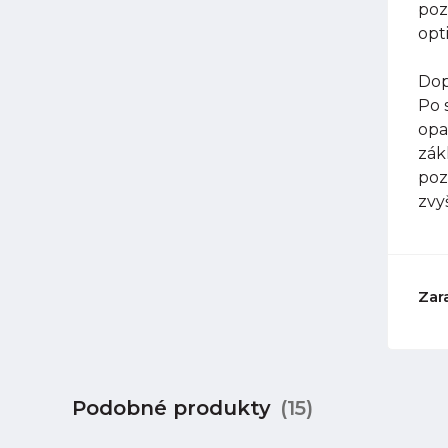
poz
opt
Dop
Po 
opa
zák
poz
zvy
Zar
Podobné produkty
(15)