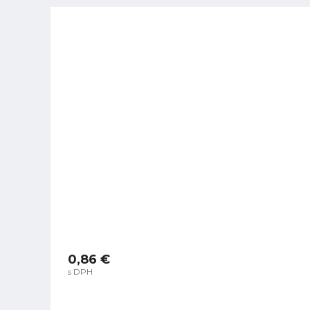
0,86 €
s DPH