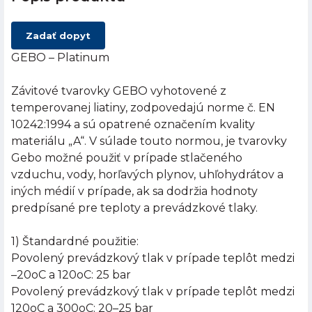
Zadať dopyt
GEBO – Platinum
Závitové tvarovky GEBO vyhotovené z
temperovanej liatiny, zodpovedajú norme č. EN
10242:1994 a sú opatrené označením kvality
materiálu „A“. V súlade touto normou, je tvarovky
Gebo možné použiť v prípade stlačeného
vzduchu, vody, horľavých plynov, uhľohydrátov a
iných médií v prípade, ak sa dodržia hodnoty
predpísané pre teploty a prevádzkové tlaky.
1) Štandardné použitie:
Povolený prevádzkový tlak v prípade teplôt medzi
–20oC a 120oC: 25 bar
Povolený prevádzkový tlak v prípade teplôt medzi
120oC a 300oC: 20–25 bar