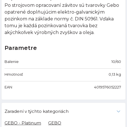
Po strojovom opracovaní závitov sú tvarovky Gebo
opatrené doplňujúcim elektro-galvanickým
pozinkom na základe normy č. DIN 50961. Vďaka
tomu je každá pozinkovaná tvarovka bez
akýchkoľvek výrobných zvyškov a oleja.
Parametre
Balenie
10/60
Hmotnosť
0,13
kg
EAN
4019576052227
Zaradení v týchto kategoriách
GEBO - Platinum
GEBO