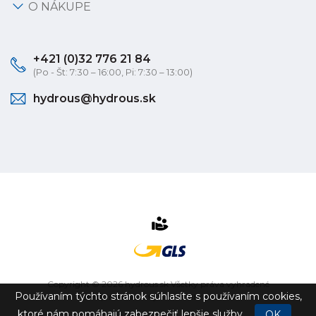
O NÁKUPE
+421 (0)32 776 21 84
(Po - Št: 7:30 – 16:00, Pi: 7:30 – 13:00)
hydrous@hydrous.sk
Copyright © 2026 hydrous.sk Všetky práva vyhradené
Používaním týchto stránok súhlasíte s používaním cookies,
eshop na mieru
vytvorilo
vibration.sk
ktoré nám pomáhajú zabezpečiť lepšie služby.
OK