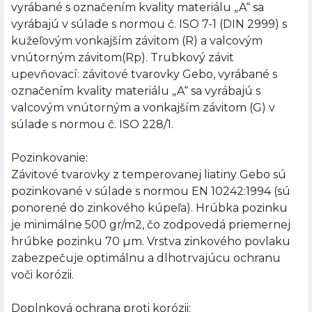
vyrábané s označením kvality materiálu „A“ sa
vyrábajú v súlade s normou č. ISO 7-1 (DIN 2999) s
kužeľovým vonkajším závitom (R) a valcovým
vnútorným závitom(Rp). Trubkový závit
upevňovací: závitové tvarovky Gebo, vyrábané s
označením kvality materiálu „A“ sa vyrábajú s
valcovým vnútorným a vonkajším závitom (G) v
súlade s normou č. ISO 228/1.
Pozinkovanie:
Závitové tvarovky z temperovanej liatiny Gebo sú
pozinkované v súlade s normou EN 10242:1994 (sú
ponorené do zinkového kúpeľa). Hrúbka pozinku
je minimálne 500 gr/m2, čo zodpovedá priemernej
hrúbke pozinku 70 µm. Vrstva zinkového povlaku
zabezpečuje optimálnu a dlhotrvajúcu ochranu
voči korózii.
Doplnková ochrana proti korózii: