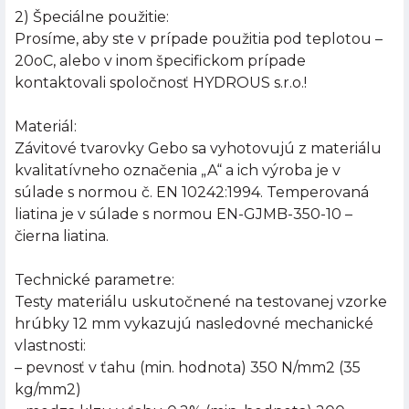
2) Špeciálne použitie:
Prosíme, aby ste v prípade použitia pod teplotou –
20oC, alebo v inom špecifickom prípade
kontaktovali spoločnosť HYDROUS s.r.o.!
Materiál:
Závitové tvarovky Gebo sa vyhotovujú z materiálu
kvalitatívneho označenia „A“ a ich výroba je v
súlade s normou č. EN 10242:1994. Temperovaná
liatina je v súlade s normou EN-GJMB-350-10 –
čierna liatina.
Technické parametre:
Testy materiálu uskutočnené na testovanej vzorke
hrúbky 12 mm vykazujú nasledovné mechanické
vlastnosti:
– pevnosť v ťahu (min. hodnota) 350 N/mm2 (35
kg/mm2)