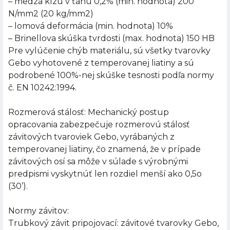
– medza klzu v ťahu 0,2% (min. hodnota) 200
N/mm2 (20 kg/mm2)
– lomová deformácia (min. hodnota) 10%
– Brinellova skúška tvrdosti (max. hodnota) 150 HB
Pre vylúčenie chýb materiálu, sú všetky tvarovky
Gebo vyhotovené z temperovanej liatiny a sú
podrobené 100%-nej skúške tesnosti podľa normy
č. EN 10242:1994.
Rozmerová stálosť: Mechanický postup
opracovania zabezpečuje rozmerovú stálosť
závitových tvaroviek Gebo, vyrábaných z
temperovanej liatiny, čo znamená, že v prípade
závitových osí sa môže v súlade s výrobnými
predpismi vyskytnúť len rozdiel menší ako 0,5o
(30’).
Normy závitov:
Trubkový závit pripojovací: závitové tvarovky Gebo,