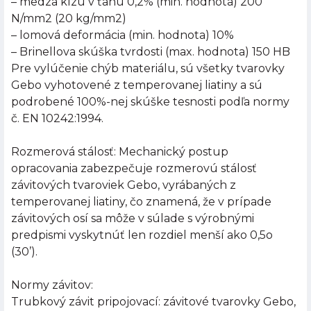
– medza klzu v ťahu 0,2% (min. hodnota) 200
N/mm2 (20 kg/mm2)
– lomová deformácia (min. hodnota) 10%
– Brinellova skúška tvrdosti (max. hodnota) 150 HB
Pre vylúčenie chýb materiálu, sú všetky tvarovky
Gebo vyhotovené z temperovanej liatiny a sú
podrobené 100%-nej skúške tesnosti podľa normy
č. EN 10242:1994.
Rozmerová stálosť: Mechanický postup
opracovania zabezpečuje rozmerovú stálosť
závitových tvaroviek Gebo, vyrábaných z
temperovanej liatiny, čo znamená, že v prípade
závitových osí sa môže v súlade s výrobnými
predpismi vyskytnúť len rozdiel menší ako 0,5o
(30’).
Normy závitov:
Trubkový závit pripojovací: závitové tvarovky Gebo,