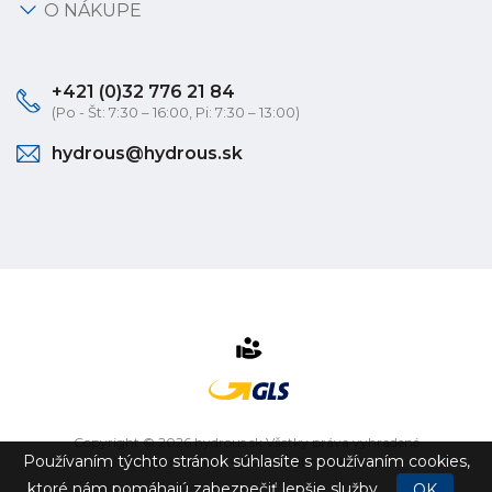
O NÁKUPE
+421 (0)32 776 21 84
(Po - Št: 7:30 – 16:00, Pi: 7:30 – 13:00)
hydrous@hydrous.sk
Copyright © 2026 hydrous.sk Všetky práva vyhradené
Používaním týchto stránok súhlasíte s používaním cookies,
eshop na mieru
vytvorilo
vibration.sk
ktoré nám pomáhajú zabezpečiť lepšie služby.
OK