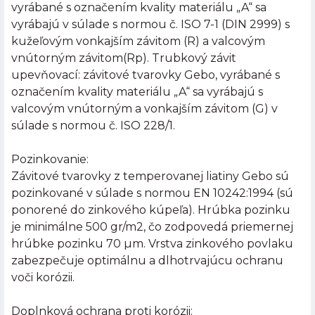
vyrábané s označením kvality materiálu „A“ sa
vyrábajú v súlade s normou č. ISO 7-1 (DIN 2999) s
kužeľovým vonkajším závitom (R) a valcovým
vnútorným závitom(Rp). Trubkový závit
upevňovací: závitové tvarovky Gebo, vyrábané s
označením kvality materiálu „A“ sa vyrábajú s
valcovým vnútorným a vonkajším závitom (G) v
súlade s normou č. ISO 228/1.
Pozinkovanie:
Závitové tvarovky z temperovanej liatiny Gebo sú
pozinkované v súlade s normou EN 10242:1994 (sú
ponorené do zinkového kúpeľa). Hrúbka pozinku
je minimálne 500 gr/m2, čo zodpovedá priemernej
hrúbke pozinku 70 µm. Vrstva zinkového povlaku
zabezpečuje optimálnu a dlhotrvajúcu ochranu
voči korózii.
Doplnková ochrana proti korózii: