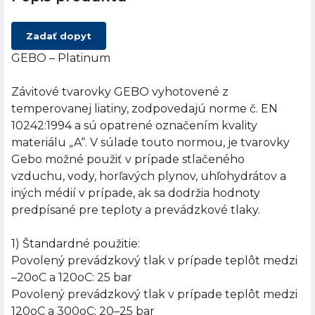
Zadať dopyt
GEBO – Platinum
Závitové tvarovky GEBO vyhotovené z
temperovanej liatiny, zodpovedajú norme č. EN
10242:1994 a sú opatrené označením kvality
materiálu „A“. V súlade touto normou, je tvarovky
Gebo možné použiť v prípade stlačeného
vzduchu, vody, horľavých plynov, uhľohydrátov a
iných médií v prípade, ak sa dodržia hodnoty
predpísané pre teploty a prevádzkové tlaky.
1) Štandardné použitie:
Povolený prevádzkový tlak v prípade teplôt medzi
–20oC a 120oC: 25 bar
Povolený prevádzkový tlak v prípade teplôt medzi
120oC a 300oC: 20–25 bar