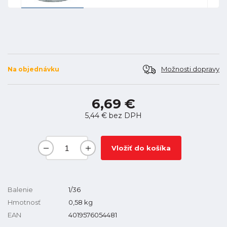
Možnosti dopravy
Na objednávku
6,69 €
5,44 €
bez DPH
Vložiť do košíka
Balenie
1/36
Hmotnosť
0,58
kg
EAN
4019576054481