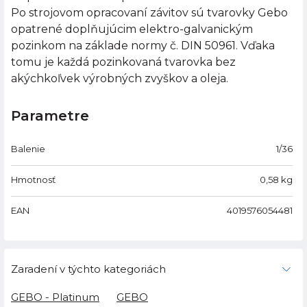
Po strojovom opracovaní závitov sú tvarovky Gebo
opatrené doplňujúcim elektro-galvanickým
pozinkom na základe normy č. DIN 50961. Vďaka
tomu je každá pozinkovaná tvarovka bez
akýchkoľvek výrobných zvyškov a oleja.
Parametre
Balenie
1/36
Hmotnosť
0,58
kg
EAN
4019576054481
Zaradení v týchto kategoriách
GEBO - Platinum
GEBO