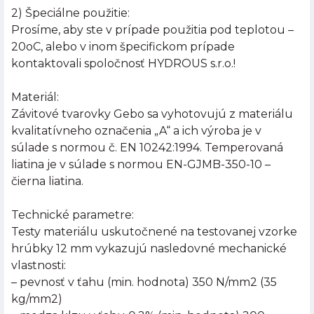
2) Špeciálne použitie:
Prosíme, aby ste v prípade použitia pod teplotou –
20oC, alebo v inom špecifickom prípade
kontaktovali spoločnosť HYDROUS s.r.o.!
Materiál:
Závitové tvarovky Gebo sa vyhotovujú z materiálu
kvalitatívneho označenia „A“ a ich výroba je v
súlade s normou č. EN 10242:1994. Temperovaná
liatina je v súlade s normou EN-GJMB-350-10 –
čierna liatina.
Technické parametre:
Testy materiálu uskutočnené na testovanej vzorke
hrúbky 12 mm vykazujú nasledovné mechanické
vlastnosti:
– pevnosť v ťahu (min. hodnota) 350 N/mm2 (35
kg/mm2)