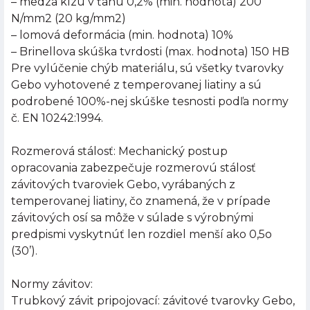
– medza klzu v ťahu 0,2% (min. hodnota) 200
N/mm2 (20 kg/mm2)
– lomová deformácia (min. hodnota) 10%
– Brinellova skúška tvrdosti (max. hodnota) 150 HB
Pre vylúčenie chýb materiálu, sú všetky tvarovky
Gebo vyhotovené z temperovanej liatiny a sú
podrobené 100%-nej skúške tesnosti podľa normy
č. EN 10242:1994.
Rozmerová stálosť: Mechanický postup
opracovania zabezpečuje rozmerovú stálosť
závitových tvaroviek Gebo, vyrábaných z
temperovanej liatiny, čo znamená, že v prípade
závitových osí sa môže v súlade s výrobnými
predpismi vyskytnúť len rozdiel menší ako 0,5o
(30’).
Normy závitov:
Trubkový závit pripojovací: závitové tvarovky Gebo,