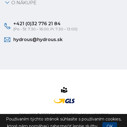
O NÁKUPE
+421 (0)32 776 21 84
(Po - Št: 7:30 – 16:00, Pi: 7:30 – 13:00)
hydrous@hydrous.sk
Copyright © 2026 hydrous.sk Všetky práva vyhradené
Používaním týchto stránok súhlasíte s používaním cookies,
eshop na mieru
vytvorilo
vibration.sk
ktoré nám pomáhajú zabezpečiť lepšie služby.
OK