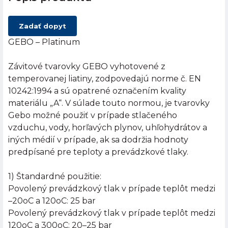
Zadať dopyt
GEBO – Platinum
Závitové tvarovky GEBO vyhotovené z
temperovanej liatiny, zodpovedajú norme č. EN
10242:1994 a sú opatrené označením kvality
materiálu „A“. V súlade touto normou, je tvarovky
Gebo možné použiť v prípade stlačeného
vzduchu, vody, horľavých plynov, uhľohydrátov a
iných médií v prípade, ak sa dodržia hodnoty
predpísané pre teploty a prevádzkové tlaky.
1) Štandardné použitie:
Povolený prevádzkový tlak v prípade teplôt medzi
–20oC a 120oC: 25 bar
Povolený prevádzkový tlak v prípade teplôt medzi
120oC a 300oC: 20–25 bar