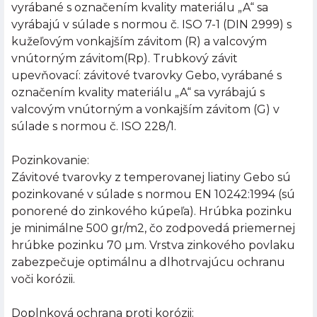
vyrábané s označením kvality materiálu „A“ sa
vyrábajú v súlade s normou č. ISO 7-1 (DIN 2999) s
kužeľovým vonkajším závitom (R) a valcovým
vnútorným závitom(Rp). Trubkový závit
upevňovací: závitové tvarovky Gebo, vyrábané s
označením kvality materiálu „A“ sa vyrábajú s
valcovým vnútorným a vonkajším závitom (G) v
súlade s normou č. ISO 228/1.
Pozinkovanie:
Závitové tvarovky z temperovanej liatiny Gebo sú
pozinkované v súlade s normou EN 10242:1994 (sú
ponorené do zinkového kúpeľa). Hrúbka pozinku
je minimálne 500 gr/m2, čo zodpovedá priemernej
hrúbke pozinku 70 µm. Vrstva zinkového povlaku
zabezpečuje optimálnu a dlhotrvajúcu ochranu
voči korózii.
Doplnková ochrana proti korózii: