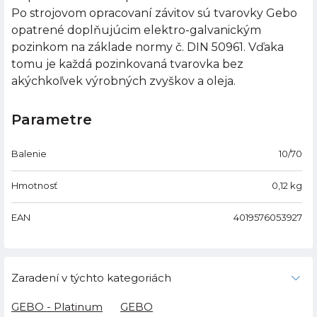
Po strojovom opracovaní závitov sú tvarovky Gebo
opatrené doplňujúcim elektro-galvanickým
pozinkom na základe normy č. DIN 50961. Vďaka
tomu je každá pozinkovaná tvarovka bez
akýchkoľvek výrobných zvyškov a oleja.
Parametre
Balenie
10/70
Hmotnosť
0,12
kg
EAN
4019576053927
Zaradení v týchto kategoriách
GEBO - Platinum
GEBO