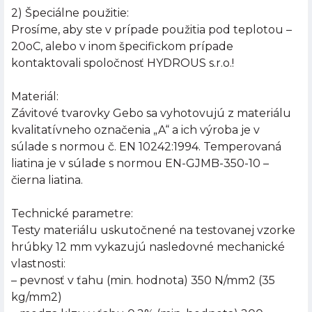
2) Špeciálne použitie:
Prosíme, aby ste v prípade použitia pod teplotou –
20oC, alebo v inom špecifickom prípade
kontaktovali spoločnosť HYDROUS s.r.o.!
Materiál:
Závitové tvarovky Gebo sa vyhotovujú z materiálu
kvalitatívneho označenia „A“ a ich výroba je v
súlade s normou č. EN 10242:1994. Temperovaná
liatina je v súlade s normou EN-GJMB-350-10 –
čierna liatina.
Technické parametre:
Testy materiálu uskutočnené na testovanej vzorke
hrúbky 12 mm vykazujú nasledovné mechanické
vlastnosti:
– pevnosť v ťahu (min. hodnota) 350 N/mm2 (35
kg/mm2)