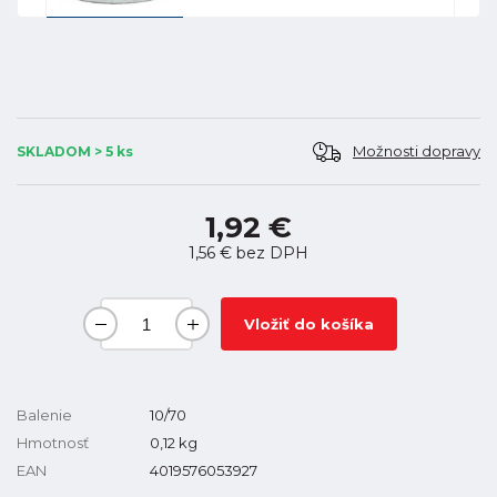
Možnosti dopravy
SKLADOM > 5 ks
1,92 €
1,56 €
bez DPH
Vložiť do košíka
Balenie
10/70
Hmotnosť
0,12
kg
EAN
4019576053927