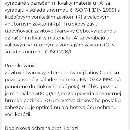
vyrábané s označením kvality materiálu „A“ sa
vyrábajú v súlade s normou č. ISO 7-1 (DIN 2999) s
kužeľovým vonkajším závitom (R) a valcovým
vnútorným závitom(Rp). Trubkový závit
upevňovací: závitové tvarovky Gebo, vyrábané s
označením kvality materiálu „A“ sa vyrábajú s
valcovým vnútorným a vonkajším závitom (G) v
súlade s normou č. ISO 228/1.
Pozinkovanie:
Závitové tvarovky z temperovanej liatiny Gebo sú
pozinkované v súlade s normou EN 10242:1994 (sú
ponorené do zinkového kúpeľa). Hrúbka pozinku
je minimálne 500 gr/m2, čo zodpovedá priemernej
hrúbke pozinku 70 µm. Vrstva zinkového povlaku
zabezpečuje optimálnu a dlhotrvajúcu ochranu
voči korózii.
Doplnková ochrana proti korózii: