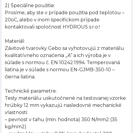
2) Špeciálne použitie:
Prosíme, aby ste v prípade použitia pod teplotou –
20oC, alebo v inom špecifickom prípade
kontaktovali spoločnosť HYDROUS s.r.o.!
Materiál:
Závitové tvarovky Gebo sa vyhotovujú z materiálu
kvalitatívneho označenia „A“ a ich výroba je v
súlade s normou č. EN 10242:1994. Temperovaná
liatina je v súlade s normou EN-GJMB-350-10 –
čierna liatina.
Technické parametre:
Testy materiálu uskutočnené na testovanej vzorke
hrúbky 12 mm vykazujú nasledovné mechanické
vlastnosti:
– pevnosť v ťahu (min. hodnota) 350 N/mm2 (35
kg/mm2)