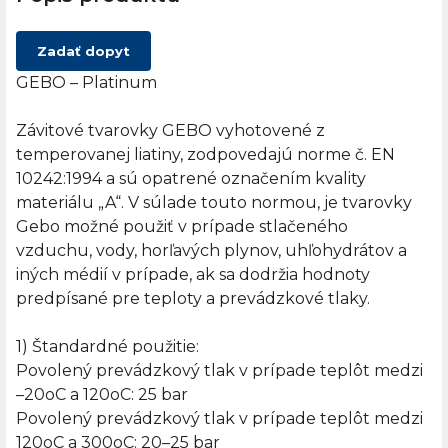
Zadať dopyt
GEBO – Platinum
Závitové tvarovky GEBO vyhotovené z
temperovanej liatiny, zodpovedajú norme č. EN
10242:1994 a sú opatrené označením kvality
materiálu „A“. V súlade touto normou, je tvarovky
Gebo možné použiť v prípade stlačeného
vzduchu, vody, horľavých plynov, uhľohydrátov a
iných médií v prípade, ak sa dodržia hodnoty
predpísané pre teploty a prevádzkové tlaky.
1) Štandardné použitie:
Povolený prevádzkový tlak v prípade teplôt medzi
–20oC a 120oC: 25 bar
Povolený prevádzkový tlak v prípade teplôt medzi
120oC a 300oC: 20–25 bar