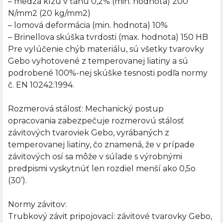
– medza klzu v ťahu 0,2% (min. hodnota) 200
N/mm2 (20 kg/mm2)
– lomová deformácia (min. hodnota) 10%
– Brinellova skúška tvrdosti (max. hodnota) 150 HB
Pre vylúčenie chýb materiálu, sú všetky tvarovky
Gebo vyhotovené z temperovanej liatiny a sú
podrobené 100%-nej skúške tesnosti podľa normy
č. EN 10242:1994.
Rozmerová stálosť: Mechanický postup
opracovania zabezpečuje rozmerovú stálosť
závitových tvaroviek Gebo, vyrábaných z
temperovanej liatiny, čo znamená, že v prípade
závitových osí sa môže v súlade s výrobnými
predpismi vyskytnúť len rozdiel menší ako 0,5o
(30’).
Normy závitov:
Trubkový závit pripojovací: závitové tvarovky Gebo,