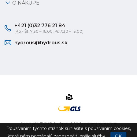
O NÁKUPE
+421 (0)32 776 21 84
(Po - Št: 7:30 – 16:00, Pi: 7:30 – 13:00)
hydrous@hydrous.sk
Copyright © 2026 hydrous.sk Všetky práva vyhradené
Používaním týchto stránok súhlasíte s používaním cookies,
eshop na mieru
vytvorilo
vibration.sk
ktoré nám pomáhajú zabezpečiť lepšie služby.
OK