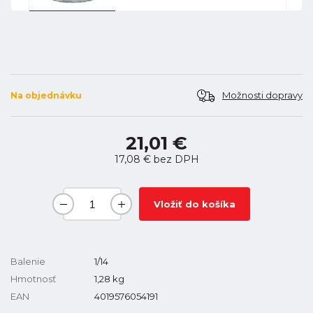
Možnosti dopravy
Na objednávku
21,01 €
17,08 €
bez DPH
Vložiť do košíka
Balenie
1/14
Hmotnosť
1,28
kg
EAN
4019576054191