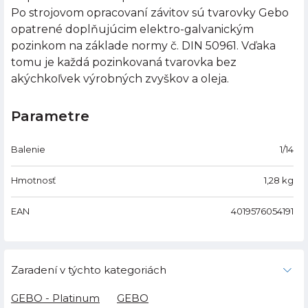
Po strojovom opracovaní závitov sú tvarovky Gebo
opatrené doplňujúcim elektro-galvanickým
pozinkom na základe normy č. DIN 50961. Vďaka
tomu je každá pozinkovaná tvarovka bez
akýchkoľvek výrobných zvyškov a oleja.
Parametre
Balenie
1/14
Hmotnosť
1,28
kg
EAN
4019576054191
Zaradení v týchto kategoriách
GEBO - Platinum
GEBO