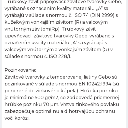
Trubkový závit pripojovací: závitové tvarovky Gebo,
vyrábané s označením kvality materiálu „A“ sa
vyrábajú v súlade s normou č. ISO 7-1 (DIN 2999) s
kužeľovým vonkajším závitom (R) a valcovým
vnútorným závitom(Rp). Trubkový závit
upevňovací: závitové tvarovky Gebo, vyrábané s
označením kvality materiálu „A“ sa vyrábajú s
valcovým vnútorným a vonkajším závitom (G) v
súlade s normou č. ISO 228/1.
Pozinkovanie:
Závitové tvarovky z temperovanej liatiny Gebo sú
pozinkované v súlade s normou EN 10242:1994 (sú
ponorené do zinkového kúpeľa). Hrúbka pozinku
je minimálne 500 gr/m2, čo zodpovedá priemernej
hrúbke pozinku 70 µm. Vrstva zinkového povlaku
zabezpečuje optimálnu a dlhotrvajúcu ochranu
voči korózii.