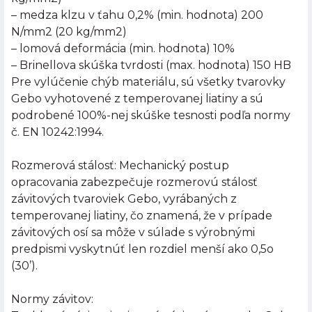
– medza klzu v ťahu 0,2% (min. hodnota) 200
N/mm2 (20 kg/mm2)
– lomová deformácia (min. hodnota) 10%
– Brinellova skúška tvrdosti (max. hodnota) 150 HB
Pre vylúčenie chýb materiálu, sú všetky tvarovky
Gebo vyhotovené z temperovanej liatiny a sú
podrobené 100%-nej skúške tesnosti podľa normy
č. EN 10242:1994.
Rozmerová stálosť: Mechanický postup
opracovania zabezpečuje rozmerovú stálosť
závitových tvaroviek Gebo, vyrábaných z
temperovanej liatiny, čo znamená, že v prípade
závitových osí sa môže v súlade s výrobnými
predpismi vyskytnúť len rozdiel menší ako 0,5o
(30’).
Normy závitov: