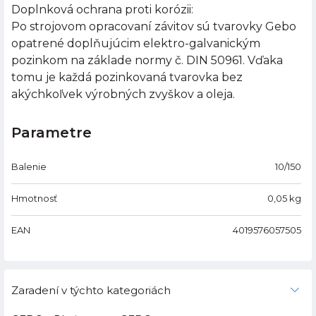
Doplnková ochrana proti korózii:
Po strojovom opracovaní závitov sú tvarovky Gebo
opatrené doplňujúcim elektro-galvanickým
pozinkom na základe normy č. DIN 50961. Vďaka
tomu je každá pozinkovaná tvarovka bez
akýchkoľvek výrobných zvyškov a oleja.
Parametre
Balenie
10/150
Hmotnosť
0,05
kg
EAN
4019576057505
Zaradení v týchto kategoriách