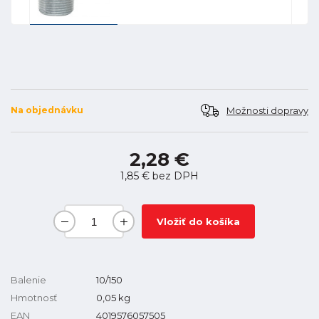
Možnosti dopravy
Na objednávku
2,28 €
1,85 €
bez DPH
Vložiť do košíka
Balenie
10/150
Hmotnosť
0,05
kg
EAN
4019576057505