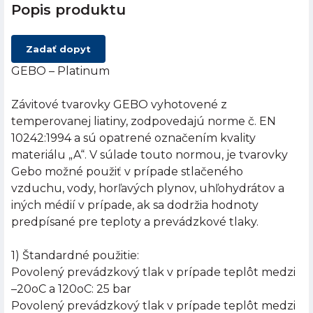
Popis produktu
Zadať dopyt
GEBO – Platinum
Závitové tvarovky GEBO vyhotovené z
temperovanej liatiny, zodpovedajú norme č. EN
10242:1994 a sú opatrené označením kvality
materiálu „A“. V súlade touto normou, je tvarovky
Gebo možné použiť v prípade stlačeného
vzduchu, vody, horľavých plynov, uhľohydrátov a
iných médií v prípade, ak sa dodržia hodnoty
predpísané pre teploty a prevádzkové tlaky.
1) Štandardné použitie:
Povolený prevádzkový tlak v prípade teplôt medzi
–20oC a 120oC: 25 bar
Povolený prevádzkový tlak v prípade teplôt medzi