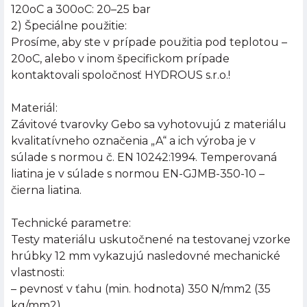
120oC a 300oC: 20–25 bar
2) Špeciálne použitie:
Prosíme, aby ste v prípade použitia pod teplotou –
20oC, alebo v inom špecifickom prípade
kontaktovali spoločnosť HYDROUS s.r.o.!
Materiál:
Závitové tvarovky Gebo sa vyhotovujú z materiálu
kvalitatívneho označenia „A“ a ich výroba je v
súlade s normou č. EN 10242:1994. Temperovaná
liatina je v súlade s normou EN-GJMB-350-10 –
čierna liatina.
Technické parametre:
Testy materiálu uskutočnené na testovanej vzorke
hrúbky 12 mm vykazujú nasledovné mechanické
vlastnosti:
– pevnosť v ťahu (min. hodnota) 350 N/mm2 (35
kg/mm2)