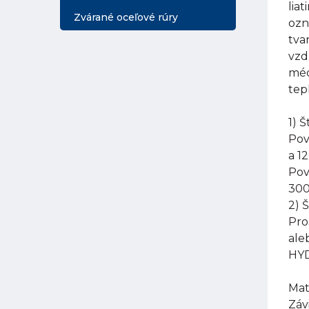
lia
Zvárané oceľové rúry
ozn
tva
vzd
méd
tep
1) 
Pov
a 1
Pov
300
2) 
Pro
ale
HYD
Mat
Záv