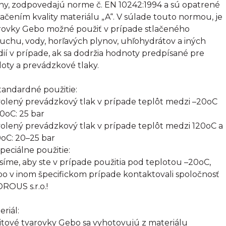
tiny, zodpovedajú norme č. EN 10242:1994 a sú opatrené
ačením kvality materiálu „A“. V súlade touto normou, je
rovky Gebo možné použiť v prípade stlačeného
uchu, vody, horľavých plynov, uhľohydrátov a iných
ií v prípade, ak sa dodržia hodnoty predpísané pre
loty a prevádzkové tlaky.
Štandardné použitie:
olený prevádzkový tlak v prípade teplôt medzi –20oC
20oC: 25 bar
olený prevádzkový tlak v prípade teplôt medzi 120oC a
oC: 20–25 bar
Špeciálne použitie:
síme, aby ste v prípade použitia pod teplotou –20oC,
bo v inom špecifickom prípade kontaktovali spoločnosť
ROUS s.r.o.!
eriál:
itové tvarovky Gebo sa vyhotovujú z materiálu