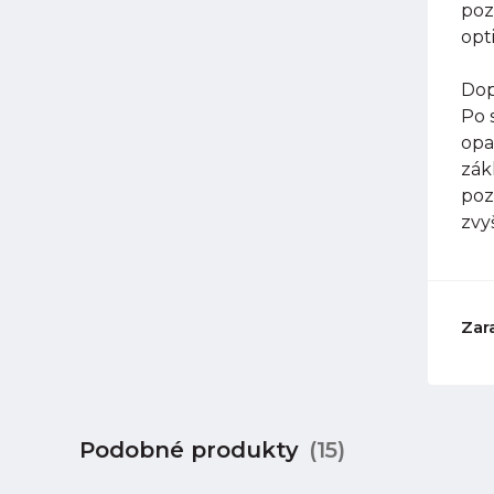
poz
opt
Dop
Po 
opa
zák
poz
zvy
Zar
Podobné produkty
(15)