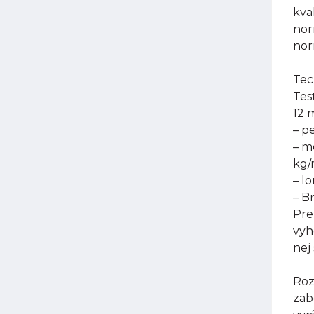
kva
nor
nor
Tec
Tes
12 
– p
– m
kg
– l
– B
Pre
vyh
nej
Roz
zab