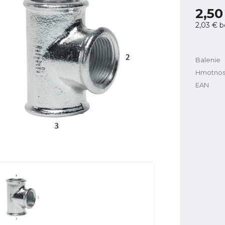
2,50
2,03 €
b
Balenie
Hmotnos
EAN