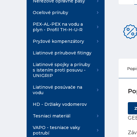
Nerezové opravné pásy
Oceľové príruby
PEX-AL-PEX na vodu a
plyn - Profil TH-H-U-R
Pryžové kompenzátory
Liatinové prírubové fitingy
Liatinové spojky a príruby
Popi
s istením proti posuvu -
UNIGRIP
Liatinové posúvače na
Po
vodu
HD - Držiaky vodomerov
Z
Tesniaci materiál
GEB
VAPO - tesniace vaky
Záv
potrubí