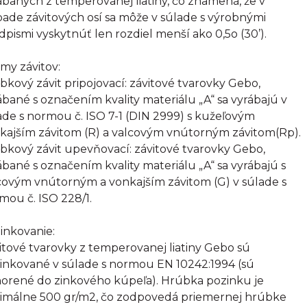
ábaných z temperovanej liatiny, čo znamená, že v
pade závitových osí sa môže v súlade s výrobnými
dpismi vyskytnúť len rozdiel menší ako 0,5o (30’).
my závitov:
bkový závit pripojovací: závitové tvarovky Gebo,
ábané s označením kvality materiálu „A“ sa vyrábajú v
ade s normou č. ISO 7-1 (DIN 2999) s kužeľovým
kajším závitom (R) a valcovým vnútorným závitom(Rp).
bkový závit upevňovací: závitové tvarovky Gebo,
ábané s označením kvality materiálu „A“ sa vyrábajú s
covým vnútorným a vonkajším závitom (G) v súlade s
mou č. ISO 228/1.
inkovanie:
itové tvarovky z temperovanej liatiny Gebo sú
inkované v súlade s normou EN 10242:1994 (sú
orené do zinkového kúpeľa). Hrúbka pozinku je
imálne 500 gr/m2, čo zodpovedá priemernej hrúbke