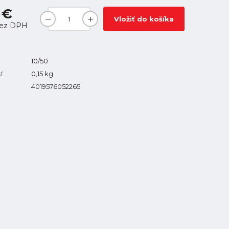
 €
Vložiť do košíka
ez DPH
10/50
ť
0,15
kg
4019576052265