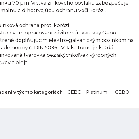
inku 70 µm. Vrstva zinkového povlaku zabezpečuje
imálnu a dlhotrvajúcu ochranu voči korózii.
lnková ochrana proti korózii:
strojovom opracovaní závitov sú tvarovky Gebo
trené doplňujúcim elektro-galvanickým pozinkom na
lade normy č. DIN 50961. Vďaka tomu je každá
inkovaná tvarovka bez akýchkoľvek výrobných
škov a oleja.
adení v týchto kategoriách
GEBO - Platinum
GEBO