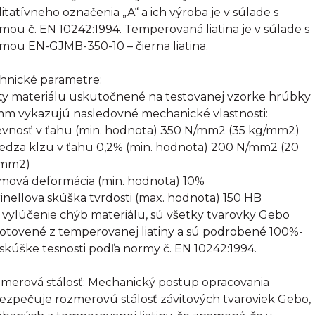
litatívneho označenia „A“ a ich výroba je v súlade s
mou č. EN 10242:1994. Temperovaná liatina je v súlade s
mou EN-GJMB-350-10 – čierna liatina.
hnické parametre:
ty materiálu uskutočnené na testovanej vzorke hrúbky
mm vykazujú nasledovné mechanické vlastnosti:
evnosť v ťahu (min. hodnota) 350 N/mm2 (35 kg/mm2)
edza klzu v ťahu 0,2% (min. hodnota) 200 N/mm2 (20
/mm2)
omová deformácia (min. hodnota) 10%
rinellova skúška tvrdosti (max. hodnota) 150 HB
 vylúčenie chýb materiálu, sú všetky tvarovky Gebo
otovené z temperovanej liatiny a sú podrobené 100%-
 skúške tesnosti podľa normy č. EN 10242:1994.
merová stálosť: Mechanický postup opracovania
ezpečuje rozmerovú stálosť závitových tvaroviek Gebo,