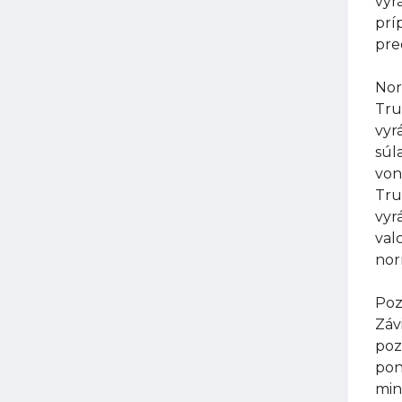
vyr
prí
pre
Nor
Tru
vyr
súl
von
Tru
vyr
val
nor
Poz
Záv
poz
pon
min