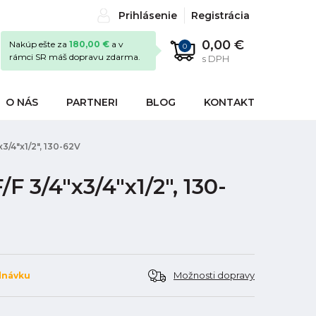
Prihlásenie
Registrácia
0,00 €
Nakúp ešte za
180,00 €
a v
0
rámci SR máš dopravu zdarma.
s DPH
O NÁS
PARTNERI
BLOG
KONTAKT
3/4"x1/2", 130-62V
F 3/4"x3/4"x1/2", 130-
Možnosti dopravy
dnávku