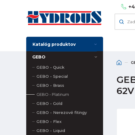
+4
Katalóg produktov
GEBO
G
GEBO - Quick
GEBO - Special
GEBO
GEBO - Brass
62V
GEBO - Platinum
GEBO - Gold
GEBO - Nerezové fitingy
GEBO - Flex
GEBO - Liquid