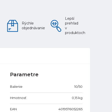
Lepší
Rýchle
prehľad
objednávanie
v
produktoch
Parametre
Balenie
10/50
Hmotnosť
0,15
kg
EAN
4019576052265