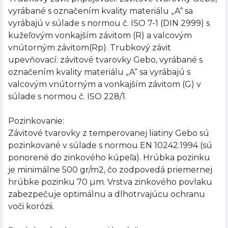
vyrábané s označením kvality materiálu „A“ sa
vyrábajú v súlade s normou č. ISO 7-1 (DIN 2999) s
kužeľovým vonkajším závitom (R) a valcovým
vnútorným závitom(Rp). Trubkový závit
upevňovací: závitové tvarovky Gebo, vyrábané s
označením kvality materiálu „A“ sa vyrábajú s
valcovým vnútorným a vonkajším závitom (G) v
súlade s normou č. ISO 228/1.
Pozinkovanie:
Závitové tvarovky z temperovanej liatiny Gebo sú
pozinkované v súlade s normou EN 10242:1994 (sú
ponorené do zinkového kúpeľa). Hrúbka pozinku
je minimálne 500 gr/m2, čo zodpovedá priemernej
hrúbke pozinku 70 µm. Vrstva zinkového povlaku
zabezpečuje optimálnu a dlhotrvajúcu ochranu
voči korózii.