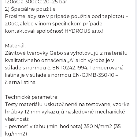
120oC a 300oC: 20–25 bar
2) Špeciálne použitie:
Prosíme, aby ste v prípade použitia pod teplotou –
20oC, alebo v inom špecifickom prípade
kontaktovali spoločnosť HYDROUS s.r.o.!
Materiál:
Závitové tvarovky Gebo sa vyhotovujú z materiálu
kvalitatívneho označenia „A“ a ich výroba je v
súlade s normou č. EN 10242:1994. Temperovaná
liatina je v súlade s normou EN-GJMB-350-10 –
čierna liatina.
Technické parametre:
Testy materiálu uskutočnené na testovanej vzorke
hrúbky 12 mm vykazujú nasledovné mechanické
vlastnosti:
– pevnosť v ťahu (min. hodnota) 350 N/mm2 (35
kg/mm2)