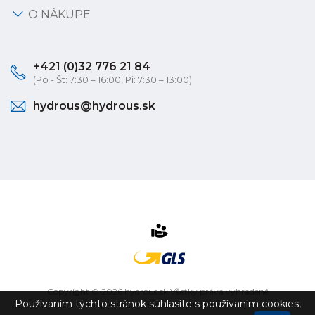
O NÁKUPE
+421 (0)32 776 21 84
(Po - Št: 7:30 – 16:00, Pi: 7:30 – 13:00)
hydrous@hydrous.sk
Copyright © 2026 hydrous.sk Všetky práva vyhradené
Používaním týchto stránok súhlasíte s používaním cookies,
eshop na mieru
vytvorilo
vibration.sk