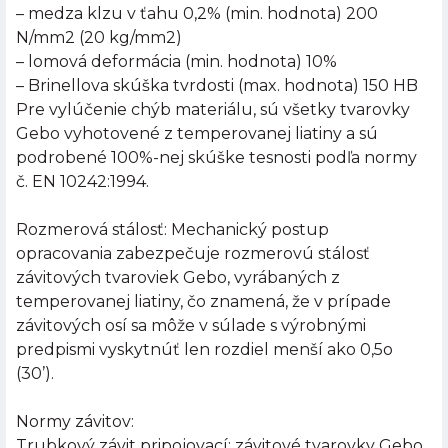
– medza klzu v ťahu 0,2% (min. hodnota) 200
N/mm2 (20 kg/mm2)
– lomová deformácia (min. hodnota) 10%
– Brinellova skúška tvrdosti (max. hodnota) 150 HB
Pre vylúčenie chýb materiálu, sú všetky tvarovky
Gebo vyhotovené z temperovanej liatiny a sú
podrobené 100%-nej skúške tesnosti podľa normy
č. EN 10242:1994.
Rozmerová stálosť: Mechanický postup
opracovania zabezpečuje rozmerovú stálosť
závitových tvaroviek Gebo, vyrábaných z
temperovanej liatiny, čo znamená, že v prípade
závitových osí sa môže v súlade s výrobnými
predpismi vyskytnúť len rozdiel menší ako 0,5o
(30’).
Normy závitov:
Trubkový závit pripojovací: závitové tvarovky Gebo,