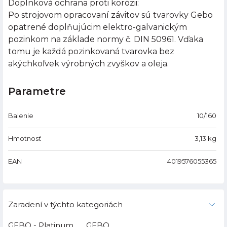
Doplnková ochrana proti korózii:
Po strojovom opracovaní závitov sú tvarovky Gebo
opatrené doplňujúcim elektro-galvanickým
pozinkom na základe normy č. DIN 50961. Vďaka
tomu je každá pozinkovaná tvarovka bez
akýchkoľvek výrobných zvyškov a oleja.
Parametre
Balenie
10/160
Hmotnosť
3,13
kg
EAN
4019576055365
Zaradení v týchto kategoriách
GEBO - Platinum
GEBO