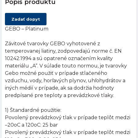
Popis produktu
Zadať dopyt
GEBO – Platinum
Závitové tvarovky GEBO vyhotovené z
temperovanej liatiny, zodpovedajú norme č. EN
10242:1994 a sú opatrené označením kvality
materiálu „A“. V súlade touto normou, je tvarovky
Gebo možné použiť v prípade stlačeného
vzduchu, vody, horľavých plynov, uhľohydrátov a
iných médií v prípade, ak sa dodržia hodnoty
predpísané pre teploty a prevádzkové tlaky.
1) Štandardné použitie:
Povolený prevádzkový tlak v prípade teplôt medzi
–20oC a 120oC: 25 bar
Povolený prevádzkový tlak v prípade teplôt medzi