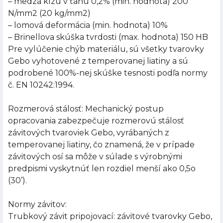
– medza klzu v ťahu 0,2% (min. hodnota) 200
N/mm2 (20 kg/mm2)
– lomová deformácia (min. hodnota) 10%
– Brinellova skúška tvrdosti (max. hodnota) 150 HB
Pre vylúčenie chýb materiálu, sú všetky tvarovky
Gebo vyhotovené z temperovanej liatiny a sú
podrobené 100%-nej skúške tesnosti podľa normy
č. EN 10242:1994.
Rozmerová stálosť: Mechanický postup
opracovania zabezpečuje rozmerovú stálosť
závitových tvaroviek Gebo, vyrábaných z
temperovanej liatiny, čo znamená, že v prípade
závitových osí sa môže v súlade s výrobnými
predpismi vyskytnúť len rozdiel menší ako 0,5o
(30’).
Normy závitov:
Trubkový závit pripojovací: závitové tvarovky Gebo,