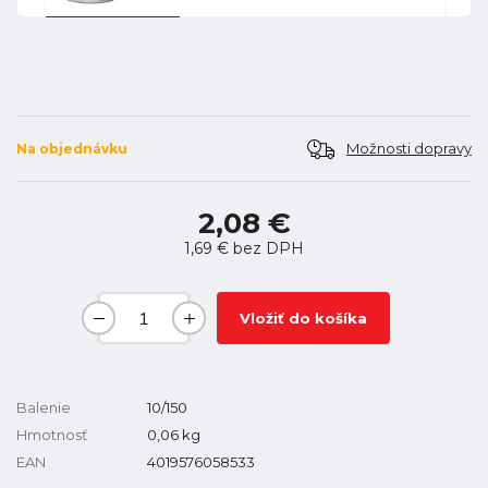
Možnosti dopravy
Na objednávku
2,08 €
1,69 €
bez DPH
Vložiť do košíka
Balenie
10/150
Hmotnosť
0,06
kg
EAN
4019576058533