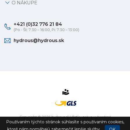
O NÁKUPE
+421 (0)32 776 21 84
(Po - Št: 7:30 – 16:00, Pi: 7:30 – 13:00)
hydrous@hydrous.sk
Copyright © 2026 hydrous.sk Všetky práva vyhradené
Používaním týchto stránok súhlasíte s používaním cookies,
eshop na mieru
vytvorilo
vibration.sk
ktoré nám pomáhajú zabezpečiť lepšie služby.
OK