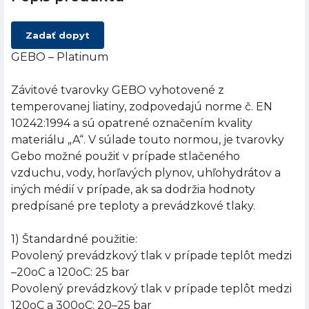
Zadať dopyt
GEBO – Platinum
Závitové tvarovky GEBO vyhotovené z
temperovanej liatiny, zodpovedajú norme č. EN
10242:1994 a sú opatrené označením kvality
materiálu „A“. V súlade touto normou, je tvarovky
Gebo možné použiť v prípade stlačeného
vzduchu, vody, horľavých plynov, uhľohydrátov a
iných médií v prípade, ak sa dodržia hodnoty
predpísané pre teploty a prevádzkové tlaky.
1) Štandardné použitie:
Povolený prevádzkový tlak v prípade teplôt medzi
–20oC a 120oC: 25 bar
Povolený prevádzkový tlak v prípade teplôt medzi
120oC a 300oC: 20–25 bar