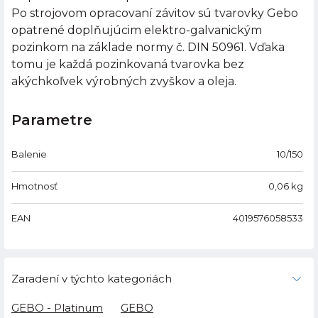
Po strojovom opracovaní závitov sú tvarovky Gebo
opatrené doplňujúcim elektro-galvanickým
pozinkom na základe normy č. DIN 50961. Vďaka
tomu je každá pozinkovaná tvarovka bez
akýchkoľvek výrobných zvyškov a oleja.
Parametre
Balenie
10/150
Hmotnosť
0,06
kg
EAN
4019576058533
Zaradení v týchto kategoriách
GEBO - Platinum
GEBO