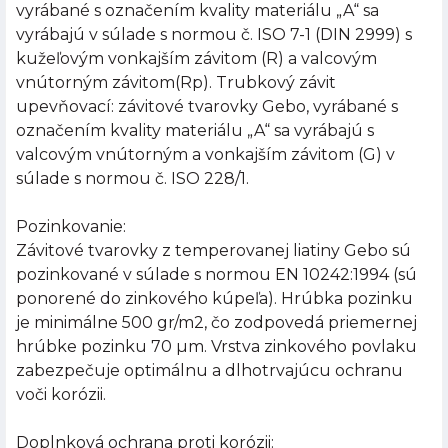
vyrábané s označením kvality materiálu „A“ sa
vyrábajú v súlade s normou č. ISO 7-1 (DIN 2999) s
kužeľovým vonkajším závitom (R) a valcovým
vnútorným závitom(Rp). Trubkový závit
upevňovací: závitové tvarovky Gebo, vyrábané s
označením kvality materiálu „A“ sa vyrábajú s
valcovým vnútorným a vonkajším závitom (G) v
súlade s normou č. ISO 228/1.
Pozinkovanie:
Závitové tvarovky z temperovanej liatiny Gebo sú
pozinkované v súlade s normou EN 10242:1994 (sú
ponorené do zinkového kúpeľa). Hrúbka pozinku
je minimálne 500 gr/m2, čo zodpovedá priemernej
hrúbke pozinku 70 µm. Vrstva zinkového povlaku
zabezpečuje optimálnu a dlhotrvajúcu ochranu
voči korózii.
Doplnková ochrana proti korózii: