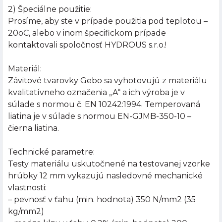
2) Špeciálne použitie:
Prosíme, aby ste v prípade použitia pod teplotou –
20oC, alebo v inom špecifickom prípade
kontaktovali spoločnosť HYDROUS s.r.o.!
Materiál:
Závitové tvarovky Gebo sa vyhotovujú z materiálu
kvalitatívneho označenia „A“ a ich výroba je v
súlade s normou č. EN 10242:1994. Temperovaná
liatina je v súlade s normou EN-GJMB-350-10 –
čierna liatina.
Technické parametre:
Testy materiálu uskutočnené na testovanej vzorke
hrúbky 12 mm vykazujú nasledovné mechanické
vlastnosti:
– pevnosť v ťahu (min. hodnota) 350 N/mm2 (35
kg/mm2)