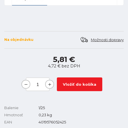
Možnosti dopravy
Na objednávku
5,81 €
4,72 €
bez DPH
Vložiť do košíka
Balenie
1/25
Hmotnosť
0,23
kg
EAN
4019576052425