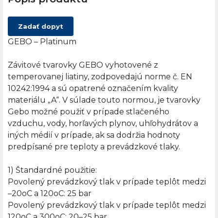
Zadať dopyt
GEBO – Platinum
Závitové tvarovky GEBO vyhotovené z
temperovanej liatiny, zodpovedajú norme č. EN
10242:1994 a sú opatrené označením kvality
materiálu „A“. V súlade touto normou, je tvarovky
Gebo možné použiť v prípade stlačeného
vzduchu, vody, horľavých plynov, uhľohydrátov a
iných médií v prípade, ak sa dodržia hodnoty
predpísané pre teploty a prevádzkové tlaky.
1) Štandardné použitie:
Povolený prevádzkový tlak v prípade teplôt medzi
–20oC a 120oC: 25 bar
Povolený prevádzkový tlak v prípade teplôt medzi
120oC a 300oC: 20–25 bar