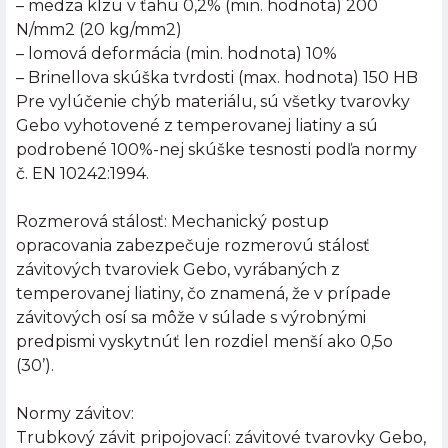
– medza klzu v ťahu 0,2% (min. hodnota) 200
N/mm2 (20 kg/mm2)
– lomová deformácia (min. hodnota) 10%
– Brinellova skúška tvrdosti (max. hodnota) 150 HB
Pre vylúčenie chýb materiálu, sú všetky tvarovky
Gebo vyhotovené z temperovanej liatiny a sú
podrobené 100%-nej skúške tesnosti podľa normy
č. EN 10242:1994.
Rozmerová stálosť: Mechanický postup
opracovania zabezpečuje rozmerovú stálosť
závitových tvaroviek Gebo, vyrábaných z
temperovanej liatiny, čo znamená, že v prípade
závitových osí sa môže v súlade s výrobnými
predpismi vyskytnúť len rozdiel menší ako 0,5o
(30’).
Normy závitov:
Trubkový závit pripojovací: závitové tvarovky Gebo,