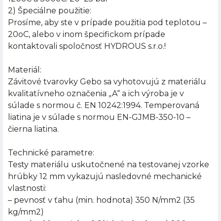
2) Špeciálne použitie:
Prosíme, aby ste v prípade použitia pod teplotou –
20oC, alebo v inom špecifickom prípade
kontaktovali spoločnosť HYDROUS s.r.o.!
Materiál:
Závitové tvarovky Gebo sa vyhotovujú z materiálu
kvalitatívneho označenia „A“ a ich výroba je v
súlade s normou č. EN 10242:1994. Temperovaná
liatina je v súlade s normou EN-GJMB-350-10 –
čierna liatina.
Technické parametre:
Testy materiálu uskutočnené na testovanej vzorke
hrúbky 12 mm vykazujú nasledovné mechanické
vlastnosti:
– pevnosť v ťahu (min. hodnota) 350 N/mm2 (35
kg/mm2)