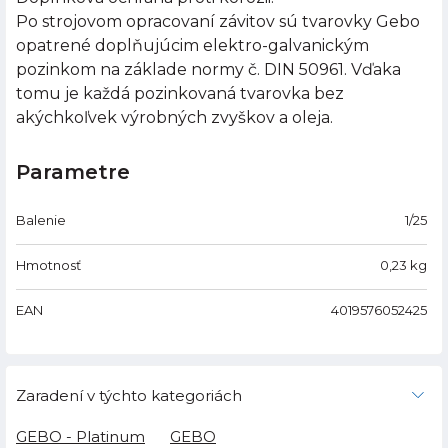
Po strojovom opracovaní závitov sú tvarovky Gebo
opatrené doplňujúcim elektro-galvanickým
pozinkom na základe normy č. DIN 50961. Vďaka
tomu je každá pozinkovaná tvarovka bez
akýchkoľvek výrobných zvyškov a oleja.
Parametre
Balenie
1/25
Hmotnosť
0,23
kg
EAN
4019576052425
Zaradení v týchto kategoriách
GEBO - Platinum
GEBO