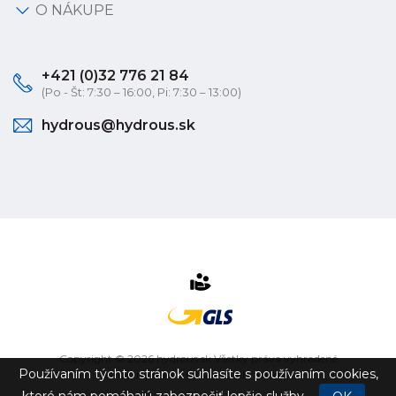
O NÁKUPE
+421 (0)32 776 21 84
(Po - Št: 7:30 – 16:00, Pi: 7:30 – 13:00)
hydrous@hydrous.sk
Copyright © 2026 hydrous.sk Všetky práva vyhradené
Používaním týchto stránok súhlasíte s používaním cookies,
eshop na mieru
vytvorilo
vibration.sk
ktoré nám pomáhajú zabezpečiť lepšie služby.