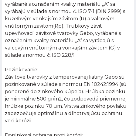
vyrábané s označením kvality materiálu „A“ sa
vyrábajú v súlade s normou č. ISO 7-1 (DIN 2999) s
kužeľovým vonkajším závitom (R) a valcovým
vnútorným závitom(Rp). Trubkový závit
upevňovací: závitové tvarovky Gebo, vyrábané s
označením kvality materiálu „A“ sa vyrábajú s
valcovým vnútorným a vonkajším závitom (G) v
súlade s normou č. ISO 228/1.
Pozinkovanie:
Závitové tvarovky z temperovanej liatiny Gebo sú
pozinkované v súlade s normou EN 10242:1994 (sú
ponorené do zinkového kúpeľa). Hrúbka pozinku
je minimálne 500 gr/m2, čo zodpovedá priemernej
hrúbke pozinku 70 µm. Vrstva zinkového povlaku
zabezpečuje optimálnu a dlhotrvajúcu ochranu
voči korózii.
Doplnková ochrana proti korózii: