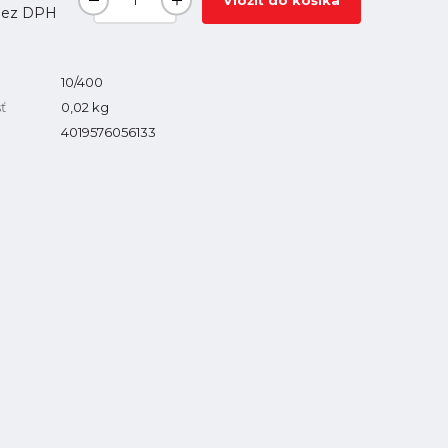
Vložiť do košíka
ez DPH
10/400
ť
0,02
kg
4019576056133