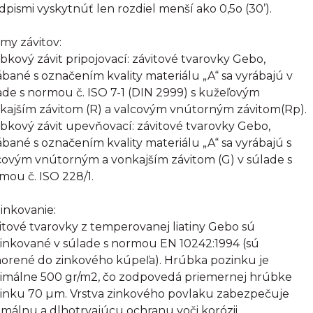
dpismi vyskytnúť len rozdiel menší ako 0,5o (30’).
my závitov:
bkový závit pripojovací: závitové tvarovky Gebo,
ábané s označením kvality materiálu „A“ sa vyrábajú v
ade s normou č. ISO 7-1 (DIN 2999) s kužeľovým
kajším závitom (R) a valcovým vnútorným závitom(Rp).
bkový závit upevňovací: závitové tvarovky Gebo,
ábané s označením kvality materiálu „A“ sa vyrábajú s
covým vnútorným a vonkajším závitom (G) v súlade s
mou č. ISO 228/1.
inkovanie:
itové tvarovky z temperovanej liatiny Gebo sú
inkované v súlade s normou EN 10242:1994 (sú
orené do zinkového kúpeľa). Hrúbka pozinku je
imálne 500 gr/m2, čo zodpovedá priemernej hrúbke
inku 70 µm. Vrstva zinkového povlaku zabezpečuje
imálnu a dlhotrvajúcu ochranu voči korózii.