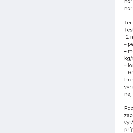
nor
nor
Tec
Tes
12 
– p
– m
kg
– l
– B
Pre
vyh
nej
Roz
zab
vyr
prí