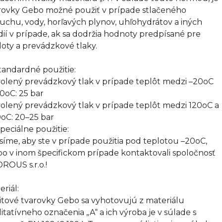
rovky Gebo možné použiť v prípade stlačeného
uchu, vody, horľavých plynov, uhľohydrátov a iných
ií v prípade, ak sa dodržia hodnoty predpísané pre
loty a prevádzkové tlaky.
Štandardné použitie:
olený prevádzkový tlak v prípade teplôt medzi –20oC
20oC: 25 bar
olený prevádzkový tlak v prípade teplôt medzi 120oC a
oC: 20–25 bar
Špeciálne použitie:
síme, aby ste v prípade použitia pod teplotou –20oC,
bo v inom špecifickom prípade kontaktovali spoločnosť
ROUS s.r.o.!
eriál:
itové tvarovky Gebo sa vyhotovujú z materiálu
litatívneho označenia „A“ a ich výroba je v súlade s