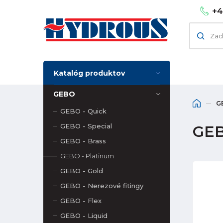
+4
Katalóg produktov
GEBO
G
GEBO - Quick
GEBO - Special
GEB
GEBO - Brass
GEBO - Platinum
GEBO - Gold
GEBO - Nerezové fitingy
GEBO - Flex
GEBO - Liquid