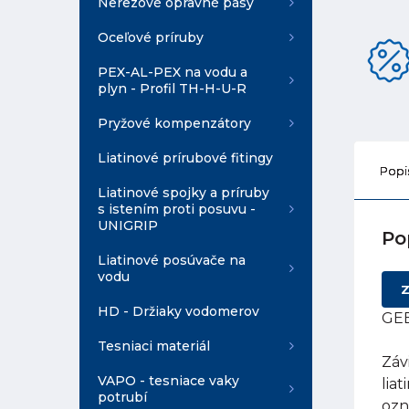
Nerezové opravné pásy
Oceľové príruby
PEX-AL-PEX na vodu a
plyn - Profil TH-H-U-R
Pryžové kompenzátory
Liatinové prírubové fitingy
Popi
Liatinové spojky a príruby
s istením proti posuvu -
UNIGRIP
Po
Liatinové posúvače na
vodu
Z
HD - Držiaky vodomerov
GEB
Tesniaci materiál
Záv
VAPO - tesniace vaky
lia
potrubí
ozn