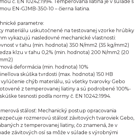
mou č. EN 10242:1994. Temperovaná liatina je v súlade s
mou EN-GJMB-350-10 – čierna liatina.
hnické parametre:
ty materiálu uskutočnené na testovanej vzorke hrúbky
mm vykazujú nasledovné mechanické vlastnosti:
evnosť v ťahu (min. hodnota) 350 N/mm2 (35 kg/mm2)
edza klzu v ťahu 0,2% (min. hodnota) 200 N/mm2 (20
/mm2)
omová deformácia (min. hodnota) 10%
rinellova skúška tvrdosti (max. hodnota) 150 HB
 vylúčenie chýb materiálu, sú všetky tvarovky Gebo
otovené z temperovanej liatiny a sú podrobené 100%-
 skúške tesnosti podľa normy č. EN 10242:1994.
merová stálosť: Mechanický postup opracovania
ezpečuje rozmerovú stálosť závitových tvaroviek Gebo,
ábaných z temperovanej liatiny, čo znamená, že v
pade závitových osí sa môže v súlade s výrobnými