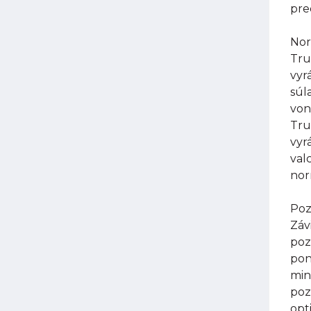
pre
Nor
Tru
vyr
súl
von
Tru
vyr
val
nor
Poz
Záv
poz
pon
min
poz
opt