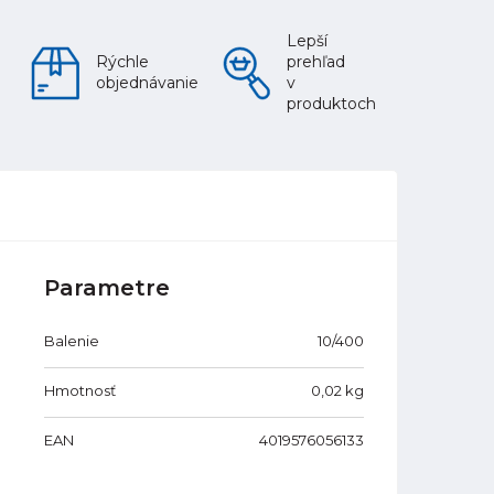
Lepší
Rýchle
prehľad
objednávanie
v
produktoch
Parametre
Balenie
10/400
Hmotnosť
0,02
kg
EAN
4019576056133