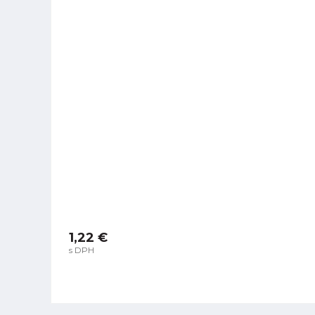
1,22 €
s DPH