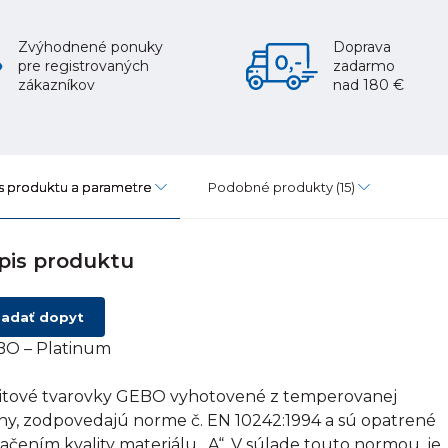
Zvýhodnené ponuky
Doprava
pre registrovaných
zadarmo
zákazníkov
nad 180 €
s produktu a parametre
Podobné produkty
(15)
pis produktu
adať dopyt
O – Platinum
itové tvarovky GEBO vyhotovené z temperovanej
tiny, zodpovedajú norme č. EN 10242:1994 a sú opatrené
ačením kvality materiálu „A“. V súlade touto normou, je