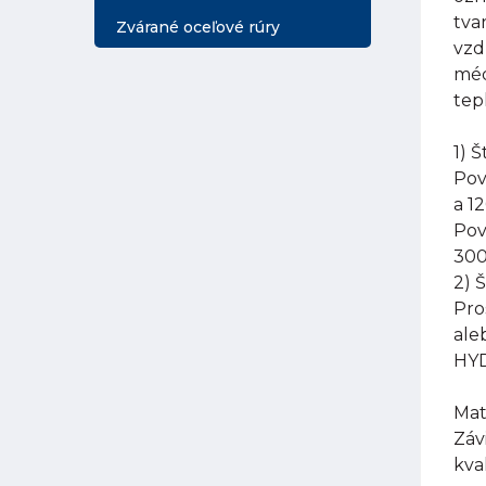
tva
Zvárané oceľové rúry
vzd
méd
tep
1) 
Pov
a 1
Pov
300
2) 
Pro
ale
HYD
Mat
Záv
kva