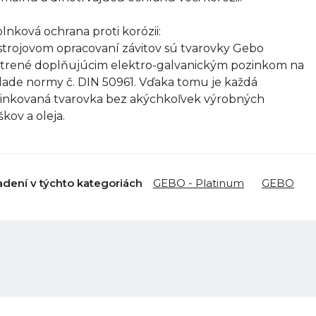
lnková ochrana proti korózii:
strojovom opracovaní závitov sú tvarovky Gebo
trené doplňujúcim elektro-galvanickým pozinkom na
lade normy č. DIN 50961. Vďaka tomu je každá
inkovaná tvarovka bez akýchkoľvek výrobných
škov a oleja.
adení v týchto kategoriách
GEBO - Platinum
GEBO