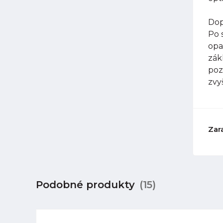
Dop
Po 
opa
zák
poz
zvy
Zar
Podobné produkty
(15)