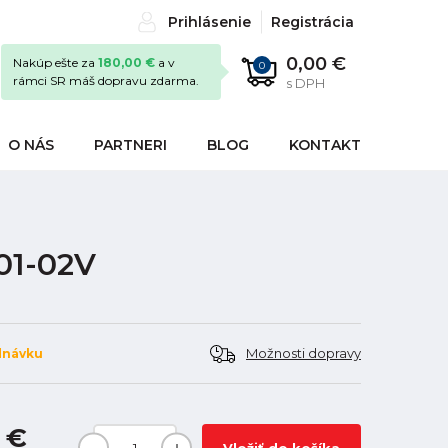
Prihlásenie
Registrácia
0,00 €
Nakúp ešte za
180,00 €
a v
0
rámci SR máš dopravu zdarma.
s DPH
O NÁS
PARTNERI
BLOG
KONTAKT
301-02V
Možnosti dopravy
dnávku
 €