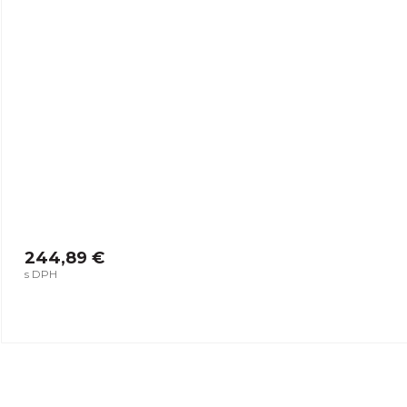
244,89 €
s DPH