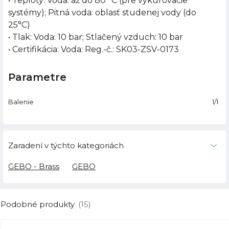
• Teploty: Voda: až do 80 °C (pre vykurovacie
systémy); Pitná voda: oblasť studenej vody (do
25°C)
• Tlak: Voda: 10 bar; Stlačený vzduch: 10 bar
• Certifikácia: Voda: Reg.-č.: SK03-ZSV-0173
Parametre
Balenie
1/1
Zaradení v týchto kategoriách
GEBO - Brass
GEBO
Podobné produkty
(15)