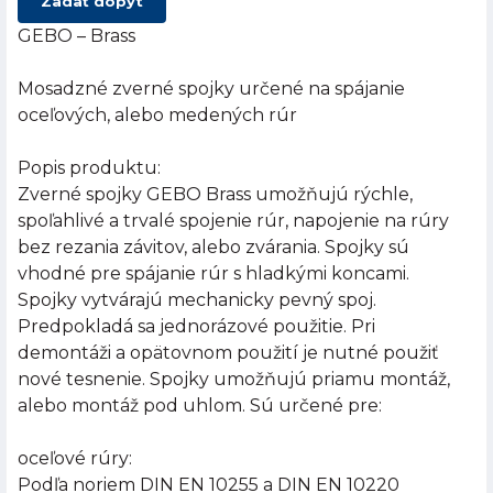
Zadať dopyt
GEBO – Brass
Mosadzné zverné spojky určené na spájanie
oceľových, alebo medených rúr
Popis produktu:
Zverné spojky GEBO Brass umožňujú rýchle,
spoľahlivé a trvalé spojenie rúr, napojenie na rúry
bez rezania závitov, alebo zvárania. Spojky sú
vhodné pre spájanie rúr s hladkými koncami.
Spojky vytvárajú mechanicky pevný spoj.
Predpokladá sa jednorázové použitie. Pri
demontáži a opätovnom použití je nutné použiť
nové tesnenie. Spojky umožňujú priamu montáž,
alebo montáž pod uhlom. Sú určené pre:
oceľové rúry:
Podľa noriem DIN EN 10255 a DIN EN 10220