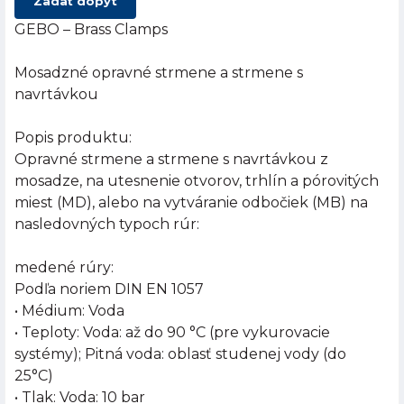
Zadať dopyt
GEBO – Brass Clamps
Mosadzné opravné strmene a strmene s
navrtávkou
Popis produktu:
Opravné strmene a strmene s navrtávkou z
mosadze, na utesnenie otvorov, trhlín a pórovitých
miest (MD), alebo na vytváranie odbočiek (MB) na
nasledovných typoch rúr:
medené rúry:
Podľa noriem DIN EN 1057
• Médium: Voda
• Teploty: Voda: až do 90 °C (pre vykurovacie
systémy); Pitná voda: oblasť studenej vody (do
25°C)
• Tlak: Voda: 10 bar