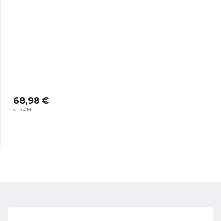
68,98 €
s DPH