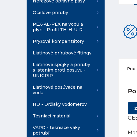
Nerezové opravné pásy
Oceľové príruby
PEX-AL-PEX na vodu a
plyn - Profil TH-H-U-R
Pryžové kompenzátory
Liatinové prírubové fitingy
Liatinové spojky a príruby
Popi
s istením proti posuvu -
UNIGRIP
Liatinové posúvače na
Po
vodu
HD - Držiaky vodomerov
Z
Tesniaci materiál
GEB
VAPO - tesniace vaky
Mos
potrubí