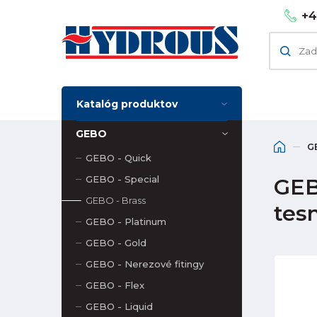
+4
Katalóg produktov
GEBO
G
GEBO - Quick
GEBO - Special
GEB
GEBO - Brass
tes
GEBO - Platinum
GEBO - Gold
GEBO - Nerezové fitingy
GEBO - Flex
GEBO - Liquid