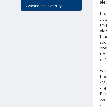
ale
Zvárané oceľové rúry
Pop
Zve
trv
ale
hla
spo
opä
umo
urč
oce
Pod
• M
• T
Pit
vzd
• T