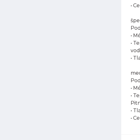
• C
špe
Pod
• M
• T
vod
• Tl
med
Pod
• M
• T
Pit
• T
• C