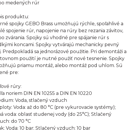
bo medených rúr
is produktu:
rné spojky GEBO Brass umožňujú rýchle, spoľahlivé a
alé spojenie rúr, napojenie na rúry bez rezania závitov,
bo zvárania. Spojky sú vhodné pre spájanie rúr s
dkými koncami. Spojky vytvárajú mechanicky pevný
j. Predpokladá sa jednorázové použitie. Pri demontáži a
tovnom použití je nutné použiť nové tesnenie. Spojky
žňujú priamu montáž, alebo montáž pod uhlom. Sú
ené pre:
ľové rúry:
ľa noriem DIN EN 10255 a DIN EN 10220
édium: Voda, stlačený vzduch
eploty: Voda: až do 80 °C (pre vykurovacie systémy);
ná voda: oblasť studenej vody (do 25°C); Stlačený
uch: do 70 °C
lak: Voda: 10 bar; Stlačený vzduch: 10 bar