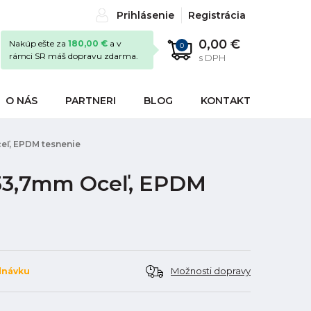
Prihlásenie
Registrácia
0,00 €
Nakúp ešte za
180,00 €
a v
0
rámci SR máš dopravu zdarma.
s DPH
O NÁS
PARTNERI
BLOG
KONTAKT
eľ, EPDM tesnenie
x33,7mm Oceľ, EPDM
Možnosti dopravy
dnávku