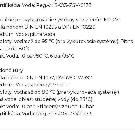
ertifikácia: Voda: Reg.-č.: SK03-ZSV-0173
ciálne pre vykurovacie systémy s tesnením EPDM:
ľa noriem DIN EN 10255 a DIN EN 10220
édium: Voda, pitná voda
eploty: Voda: až do 95 °C (pre vykurovacie systémy); Pitná
a: až do 80°C
ak: Voda: 10 bar/80°C; 6 bar/95°C
ené rúry:
ľa noriem DIN EN 1057, DVGW GW392
édium: Voda, stlačený vzduch
eploty: Voda: až do 80 °C (pre vykurovacie systémy);
ná voda: oblasť studenej vody (do 25°C)
lak: Voda: 10 bar; Stlačený vzduch: 10 bar
ertifikácia: Voda: Reg.-č.: SK03-ZSV-0173