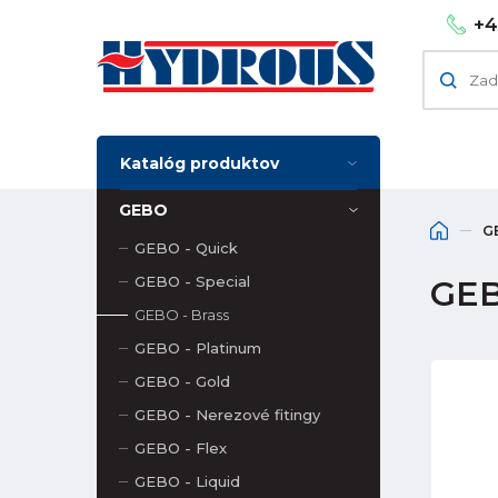
+4
Katalóg produktov
GEBO
G
GEBO - Quick
GEBO - Special
GEB
GEBO - Brass
GEBO - Platinum
GEBO - Gold
GEBO - Nerezové fitingy
GEBO - Flex
GEBO - Liquid