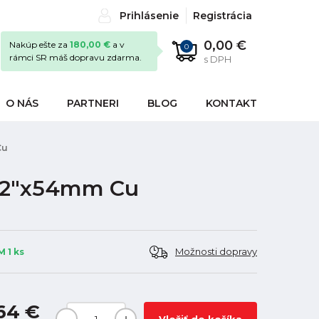
Prihlásenie
Registrácia
0,00 €
Nakúp ešte za
180,00 €
a v
0
rámci SR máš dopravu zdarma.
s DPH
O NÁS
PARTNERI
BLOG
KONTAKT
Cu
4 2"x54mm Cu
Možnosti dopravy
 1 ks
64 €