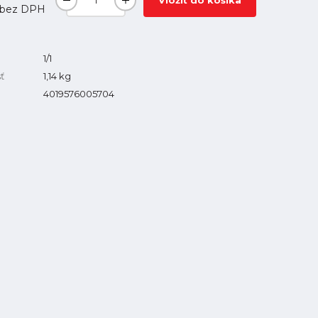
Vložiť do košíka
bez DPH
1/1
ť
1,14
kg
4019576005704