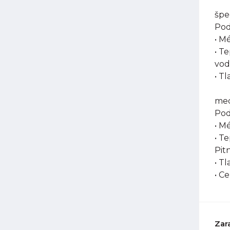
špe
Pod
• M
• T
vod
• Tl
med
Pod
• M
• T
Pit
• T
• C
Zar