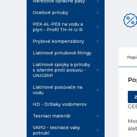
Nerezové opravné pásy
Oceľové príruby
PEX-AL-PEX na vodu a
plyn - Profil TH-H-U-R
Pryžové kompenzátory
Liatinové prírubové fitingy
Popi
Liatinové spojky a príruby
s istením proti posuvu -
UNIGRIP
Po
Liatinové posúvače na
vodu
Z
HD - Držiaky vodomerov
GEB
Tesniaci materiál
Mos
VAPO - tesniace vaky
ale
potrubí