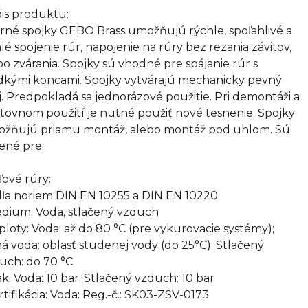
is produktu:
rné spojky GEBO Brass umožňujú rýchle, spoľahlivé a
alé spojenie rúr, napojenie na rúry bez rezania závitov,
bo zvárania. Spojky sú vhodné pre spájanie rúr s
dkými koncami. Spojky vytvárajú mechanicky pevný
j. Predpokladá sa jednorázové použitie. Pri demontáži a
tovnom použití je nutné použiť nové tesnenie. Spojky
žňujú priamu montáž, alebo montáž pod uhlom. Sú
ené pre:
ľové rúry:
ľa noriem DIN EN 10255 a DIN EN 10220
édium: Voda, stlačený vzduch
eploty: Voda: až do 80 °C (pre vykurovacie systémy);
ná voda: oblasť studenej vody (do 25°C); Stlačený
uch: do 70 °C
lak: Voda: 10 bar; Stlačený vzduch: 10 bar
ertifikácia: Voda: Reg.-č.: SK03-ZSV-0173