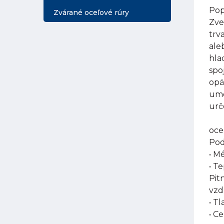
Pop
Zvárané oceľové rúry
Zve
trv
ale
hla
spo
opä
umo
urč
oce
Pod
• M
• T
Pit
vzd
• T
• C