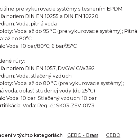
ciálne pre vykurovacie systémy s tesnením EPDM:
ľa noriem DIN EN 10255 a DIN EN 10220
édium: Voda, pitná voda
eploty: Voda: až do 95 °C (pre vykurovacie systémy); Pitná
a: až do 80°C
ak: Voda: 10 bar/80°C; 6 bar/95°C
ené rúry:
ľa noriem DIN EN 1057, DVGW GW392
édium: Voda, stlačený vzduch
eploty: Voda: až do 80 °C (pre vykurovacie systémy);
ná voda: oblasť studenej vody (do 25°C)
lak: Voda: 10 bar; Stlačený vzduch: 10 bar
ertifikácia: Voda: Reg.-č.: SK03-ZSV-0173
adení v týchto kategoriách
GEBO - Brass
GEBO