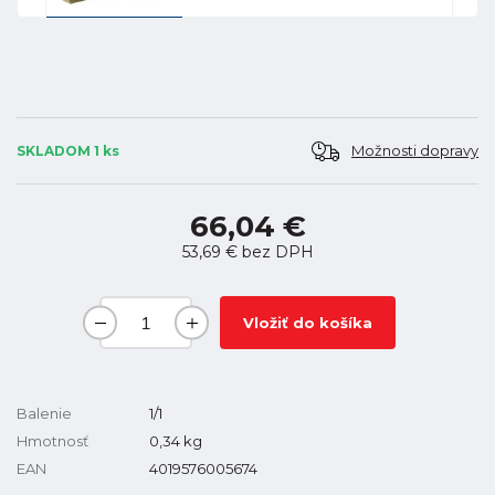
Možnosti dopravy
SKLADOM 1 ks
66,04 €
53,69 €
bez DPH
Vložiť do košíka
Balenie
1/1
Hmotnosť
0,34
kg
EAN
4019576005674