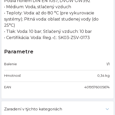
Podľa noriem DIN EN 1057, DVGW GW392
• Médium: Voda, stlačený vzduch
• Teploty: Voda: až do 80 °C (pre vykurovacie
systémy); Pitná voda: oblasť studenej vody (do
25°C)
• Tlak: Voda: 10 bar; Stlačený vzduch: 10 bar
• Certifikácia: Voda: Reg.-č.: SK03-ZSV-0173
Parametre
Balenie
1/1
Hmotnosť
0,34
kg
EAN
4019576005674
Zaradení v týchto kategoriách