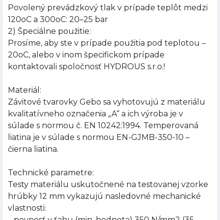
Povolený prevádzkový tlak v prípade teplôt medzi
120oC a 300oC: 20–25 bar
2) Špeciálne použitie:
Prosíme, aby ste v prípade použitia pod teplotou –
20oC, alebo v inom špecifickom prípade
kontaktovali spoločnosť HYDROUS s.r.o.!
Materiál:
Závitové tvarovky Gebo sa vyhotovujú z materiálu
kvalitatívneho označenia „A“ a ich výroba je v
súlade s normou č. EN 10242:1994. Temperovaná
liatina je v súlade s normou EN-GJMB-350-10 –
čierna liatina.
Technické parametre:
Testy materiálu uskutočnené na testovanej vzorke
hrúbky 12 mm vykazujú nasledovné mechanické
vlastnosti:
– pevnosť v ťahu (min. hodnota) 350 N/mm2 (35