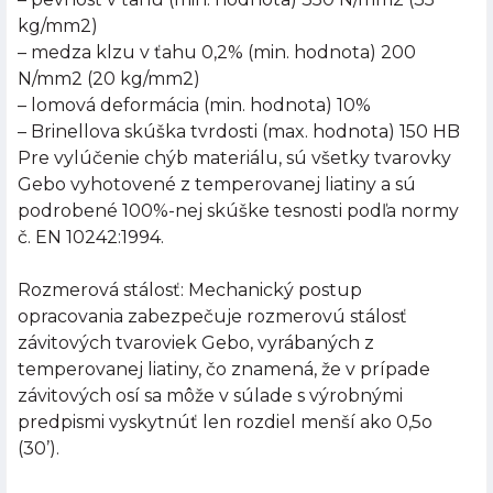
kg/mm2)
– medza klzu v ťahu 0,2% (min. hodnota) 200
N/mm2 (20 kg/mm2)
– lomová deformácia (min. hodnota) 10%
– Brinellova skúška tvrdosti (max. hodnota) 150 HB
Pre vylúčenie chýb materiálu, sú všetky tvarovky
Gebo vyhotovené z temperovanej liatiny a sú
podrobené 100%-nej skúške tesnosti podľa normy
č. EN 10242:1994.
Rozmerová stálosť: Mechanický postup
opracovania zabezpečuje rozmerovú stálosť
závitových tvaroviek Gebo, vyrábaných z
temperovanej liatiny, čo znamená, že v prípade
závitových osí sa môže v súlade s výrobnými
predpismi vyskytnúť len rozdiel menší ako 0,5o
(30’).