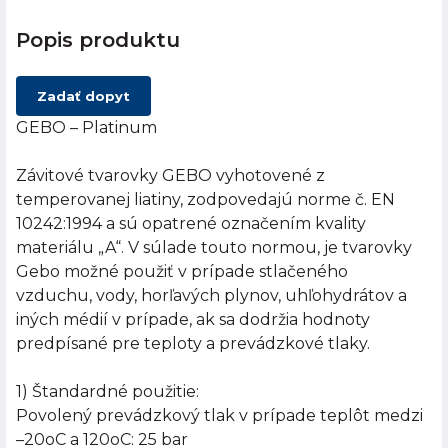
Popis produktu
Zadať dopyt
GEBO – Platinum
Závitové tvarovky GEBO vyhotovené z
temperovanej liatiny, zodpovedajú norme č. EN
10242:1994 a sú opatrené označením kvality
materiálu „A“. V súlade touto normou, je tvarovky
Gebo možné použiť v prípade stlačeného
vzduchu, vody, horľavých plynov, uhľohydrátov a
iných médií v prípade, ak sa dodržia hodnoty
predpísané pre teploty a prevádzkové tlaky.
1) Štandardné použitie:
Povolený prevádzkový tlak v prípade teplôt medzi
–20oC a 120oC: 25 bar