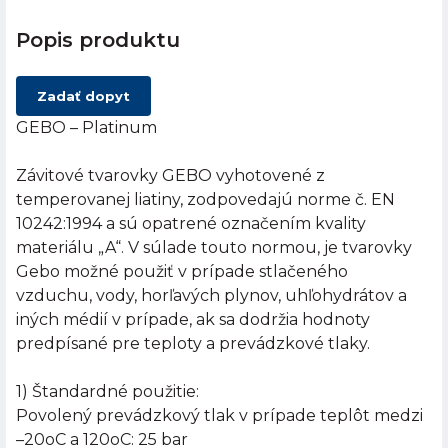
Popis produktu
Zadať dopyt
GEBO – Platinum
Závitové tvarovky GEBO vyhotovené z
temperovanej liatiny, zodpovedajú norme č. EN
10242:1994 a sú opatrené označením kvality
materiálu „A“. V súlade touto normou, je tvarovky
Gebo možné použiť v prípade stlačeného
vzduchu, vody, horľavých plynov, uhľohydrátov a
iných médií v prípade, ak sa dodržia hodnoty
predpísané pre teploty a prevádzkové tlaky.
1) Štandardné použitie:
Povolený prevádzkový tlak v prípade teplôt medzi
–20oC a 120oC: 25 bar