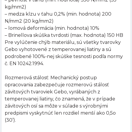
kg/mm2)
– medza klzu v ťahu 0,2% (min. hodnota) 200
N/mm2 (20 kg/mm2)
– lomová deformácia (min. hodnota) 10%
– Brinellova skúška tvrdosti (max. hodnota) 150 HB
Pre vylúčenie chýb materiálu, sú všetky tvarovky
Gebo vyhotovené z temperovanej liatiny a sú
podrobené 100%-nej skúške tesnosti podľa normy
č. EN 10242:1994.
Rozmerová stálosť: Mechanický postup
opracovania zabezpečuje rozmerovú stálosť
závitových tvaroviek Gebo, vyrábaných z
temperovanej liatiny, čo znamená, že v prípade
závitových osí sa môže v súlade s výrobnými
predpismi vyskytnúť len rozdiel menší ako 0,5o
(30’).