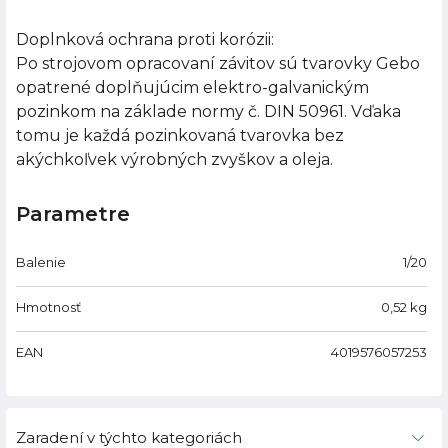
Doplnková ochrana proti korózii:
Po strojovom opracovaní závitov sú tvarovky Gebo
opatrené doplňujúcim elektro-galvanickým
pozinkom na základe normy č. DIN 50961. Vďaka
tomu je každá pozinkovaná tvarovka bez
akýchkoľvek výrobných zvyškov a oleja.
Parametre
Balenie
1/20
Hmotnosť
0,52
kg
EAN
4019576057253
Zaradení v týchto kategoriách