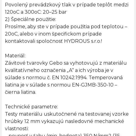
Povolený prevádzkový tlak v prípade teplôt medzi
120oC a 300oC: 20–25 bar
2) Špeciálne použitie:
Prosíme, aby ste v prípade použitia pod teplotou –
20oC, alebo v inom špecifickom prípade
kontaktovali spoločnosť HYDROUS s.r.o.!
Materiál:
Závitové tvarovky Gebo sa vyhotovujú z materiálu
kvalitatívneho označenia „A“ a ich výroba je v
súlade s normou č. EN 10242:1994. Temperovaná
liatina je v súlade s normou EN-GJMB-350-10 –
čierna liatina.
Technické parametre:
Testy materiálu uskutočnené na testovanej vzorke
hrúbky 12 mm vykazujú nasledovné mechanické
vlastnosti:
– pevnosť v ťahu (min. hodnota) 350 N/mm2 (35