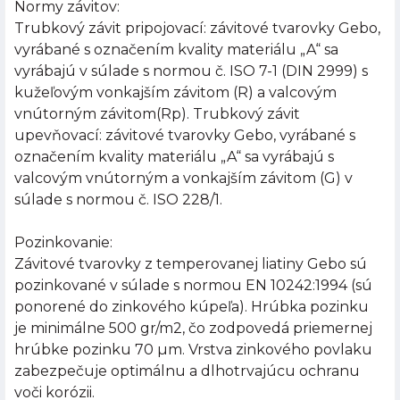
Normy závitov:
Trubkový závit pripojovací: závitové tvarovky Gebo,
vyrábané s označením kvality materiálu „A“ sa
vyrábajú v súlade s normou č. ISO 7-1 (DIN 2999) s
kužeľovým vonkajším závitom (R) a valcovým
vnútorným závitom(Rp). Trubkový závit
upevňovací: závitové tvarovky Gebo, vyrábané s
označením kvality materiálu „A“ sa vyrábajú s
valcovým vnútorným a vonkajším závitom (G) v
súlade s normou č. ISO 228/1.
Pozinkovanie:
Závitové tvarovky z temperovanej liatiny Gebo sú
pozinkované v súlade s normou EN 10242:1994 (sú
ponorené do zinkového kúpeľa). Hrúbka pozinku
je minimálne 500 gr/m2, čo zodpovedá priemernej
hrúbke pozinku 70 µm. Vrstva zinkového povlaku
zabezpečuje optimálnu a dlhotrvajúcu ochranu
voči korózii.