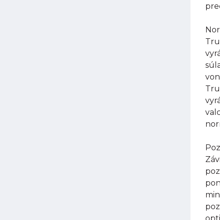
pre
Nor
Tru
vyr
súl
von
Tru
vyr
val
nor
Poz
Záv
poz
pon
min
poz
opt