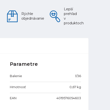
Lepší
Rýchle
prehľad
objednávanie
v
produktoch
Parametre
Balenie
1/36
Hmotnosť
0,67
kg
EAN
4019576054603