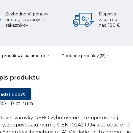
Zvýhodnené ponuky
Doprava
pre registrovaných
zadarmo
zákazníkov
nad 180 €
s produktu a parametre
Podobné produkty
(15)
pis produktu
adať dopyt
O – Platinum
itové tvarovky GEBO vyhotovené z temperovanej
tiny, zodpovedajú norme č. EN 10242:1994 a sú opatrené
ačením kvality materiálu „A“. V súlade touto normou, je