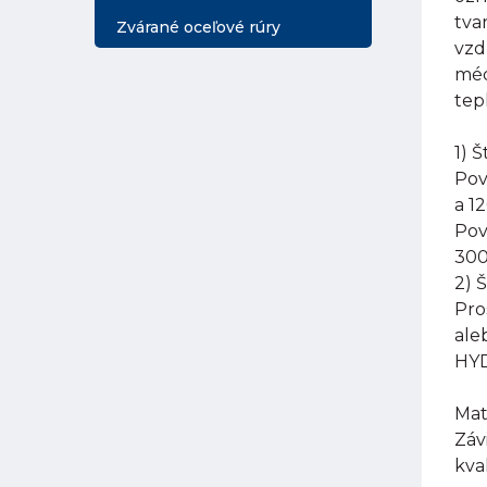
tva
Zvárané oceľové rúry
vzd
méd
tep
1) 
Pov
a 1
Pov
300
2) 
Pro
ale
HYD
Mat
Záv
kva