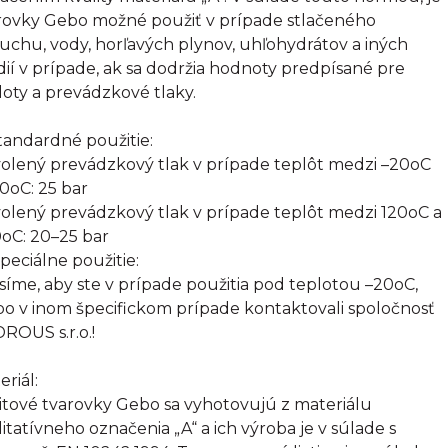
rovky Gebo možné použiť v prípade stlačeného
uchu, vody, horľavých plynov, uhľohydrátov a iných
ií v prípade, ak sa dodržia hodnoty predpísané pre
loty a prevádzkové tlaky.
Štandardné použitie:
olený prevádzkový tlak v prípade teplôt medzi –20oC
20oC: 25 bar
olený prevádzkový tlak v prípade teplôt medzi 120oC a
oC: 20–25 bar
Špeciálne použitie:
síme, aby ste v prípade použitia pod teplotou –20oC,
bo v inom špecifickom prípade kontaktovali spoločnosť
ROUS s.r.o.!
eriál:
itové tvarovky Gebo sa vyhotovujú z materiálu
litatívneho označenia „A“ a ich výroba je v súlade s