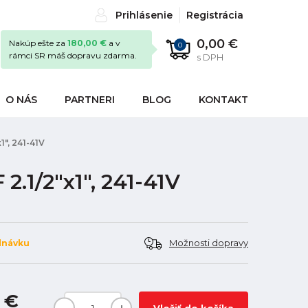
Prihlásenie
Registrácia
0,00 €
Nakúp ešte za
180,00 €
a v
0
rámci SR máš dopravu zdarma.
s DPH
O NÁS
PARTNERI
BLOG
KONTAKT
", 241-41V
.1/2"x1", 241-41V
Možnosti dopravy
dnávku
 €