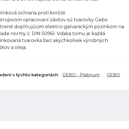
lnková ochrana proti korózii:
strojovom opracovaní závitov sú tvarovky Gebo
trené doplňujúcim elektro-galvanickým pozinkom na
lade normy č. DIN 50961. Vďaka tomu je každá
inkovaná tvarovka bez akýchkoľvek výrobných
škov a oleja.
adení v týchto kategoriách
GEBO - Platinum
GEBO