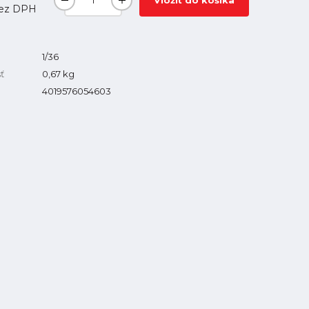
Vložiť do košíka
ez DPH
1/36
ť
0,67
kg
4019576054603