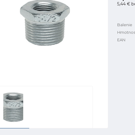
5,44 €
b
Balenie
Hmotnos
EAN