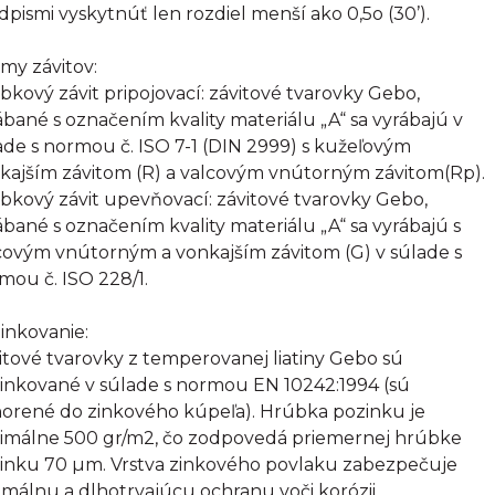
dpismi vyskytnúť len rozdiel menší ako 0,5o (30’).
my závitov:
bkový závit pripojovací: závitové tvarovky Gebo,
ábané s označením kvality materiálu „A“ sa vyrábajú v
ade s normou č. ISO 7-1 (DIN 2999) s kužeľovým
kajším závitom (R) a valcovým vnútorným závitom(Rp).
bkový závit upevňovací: závitové tvarovky Gebo,
ábané s označením kvality materiálu „A“ sa vyrábajú s
covým vnútorným a vonkajším závitom (G) v súlade s
mou č. ISO 228/1.
inkovanie:
itové tvarovky z temperovanej liatiny Gebo sú
inkované v súlade s normou EN 10242:1994 (sú
orené do zinkového kúpeľa). Hrúbka pozinku je
imálne 500 gr/m2, čo zodpovedá priemernej hrúbke
inku 70 µm. Vrstva zinkového povlaku zabezpečuje
imálnu a dlhotrvajúcu ochranu voči korózii.