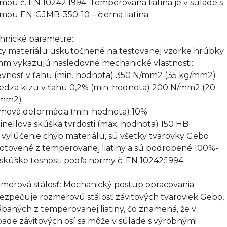
mou č. EN 10242:1994. Temperovaná liatina je v súlade s
mou EN-GJMB-350-10 – čierna liatina.
hnické parametre:
ty materiálu uskutočnené na testovanej vzorke hrúbky
mm vykazujú nasledovné mechanické vlastnosti:
evnosť v ťahu (min. hodnota) 350 N/mm2 (35 kg/mm2)
edza klzu v ťahu 0,2% (min. hodnota) 200 N/mm2 (20
/mm2)
omová deformácia (min. hodnota) 10%
rinellova skúška tvrdosti (max. hodnota) 150 HB
 vylúčenie chýb materiálu, sú všetky tvarovky Gebo
otovené z temperovanej liatiny a sú podrobené 100%-
 skúške tesnosti podľa normy č. EN 10242:1994.
merová stálosť: Mechanický postup opracovania
ezpečuje rozmerovú stálosť závitových tvaroviek Gebo,
ábaných z temperovanej liatiny, čo znamená, že v
pade závitových osí sa môže v súlade s výrobnými