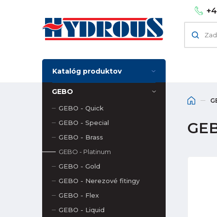
+4
Katalóg produktov
GEBO
G
GEBO - Quick
GEBO - Special
GEB
GEBO - Brass
GEBO - Platinum
GEBO - Gold
GEBO - Nerezové fitingy
GEBO - Flex
GEBO - Liquid