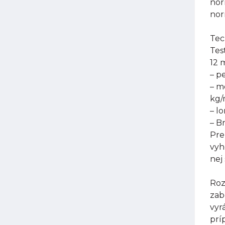
nor
nor
Tec
Tes
12 
– p
– m
kg
– l
– B
Pre
vyh
nej
Roz
zab
vyr
prí