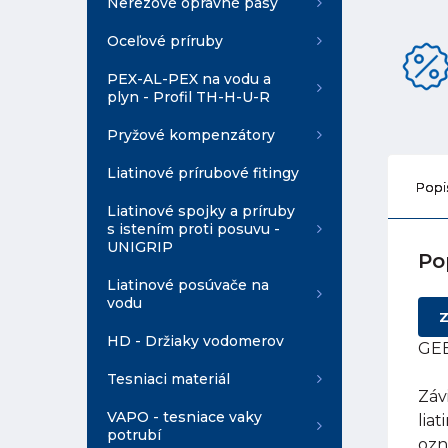
Nerezové opravné pásy
Oceľové príruby
PEX-AL-PEX na vodu a
plyn - Profil TH-H-U-R
Pryžové kompenzátory
Liatinové prírubové fitingy
Popi
Liatinové spojky a príruby
s istením proti posuvu -
UNIGRIP
Po
Liatinové posúvače na
vodu
Z
HD - Držiaky vodomerov
GEB
Tesniaci materiál
Záv
VAPO - tesniace vaky
lia
potrubí
ozn