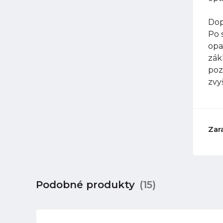
Dop
Po 
opa
zák
poz
zvy
Zar
Podobné produkty
(15)