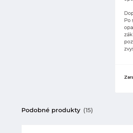
Dop
Po 
opa
zák
poz
zvy
Zar
Podobné produkty
(15)