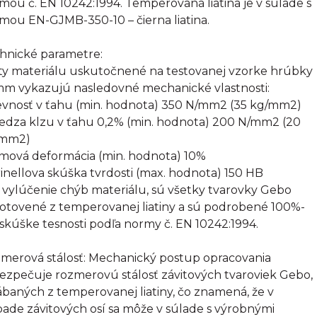
mou č. EN 10242:1994. Temperovaná liatina je v súlade s
mou EN-GJMB-350-10 – čierna liatina.
hnické parametre:
ty materiálu uskutočnené na testovanej vzorke hrúbky
mm vykazujú nasledovné mechanické vlastnosti:
evnosť v ťahu (min. hodnota) 350 N/mm2 (35 kg/mm2)
edza klzu v ťahu 0,2% (min. hodnota) 200 N/mm2 (20
/mm2)
omová deformácia (min. hodnota) 10%
rinellova skúška tvrdosti (max. hodnota) 150 HB
 vylúčenie chýb materiálu, sú všetky tvarovky Gebo
otovené z temperovanej liatiny a sú podrobené 100%-
 skúške tesnosti podľa normy č. EN 10242:1994.
merová stálosť: Mechanický postup opracovania
ezpečuje rozmerovú stálosť závitových tvaroviek Gebo,
ábaných z temperovanej liatiny, čo znamená, že v
pade závitových osí sa môže v súlade s výrobnými