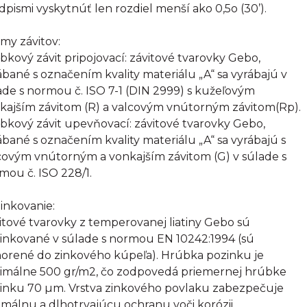
dpismi vyskytnúť len rozdiel menší ako 0,5o (30’).
my závitov:
bkový závit pripojovací: závitové tvarovky Gebo,
ábané s označením kvality materiálu „A“ sa vyrábajú v
ade s normou č. ISO 7-1 (DIN 2999) s kužeľovým
kajším závitom (R) a valcovým vnútorným závitom(Rp).
bkový závit upevňovací: závitové tvarovky Gebo,
ábané s označením kvality materiálu „A“ sa vyrábajú s
covým vnútorným a vonkajším závitom (G) v súlade s
mou č. ISO 228/1.
inkovanie:
itové tvarovky z temperovanej liatiny Gebo sú
inkované v súlade s normou EN 10242:1994 (sú
orené do zinkového kúpeľa). Hrúbka pozinku je
imálne 500 gr/m2, čo zodpovedá priemernej hrúbke
inku 70 µm. Vrstva zinkového povlaku zabezpečuje
imálnu a dlhotrvajúcu ochranu voči korózii.