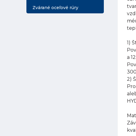
tva
Zvárané oceľové rúry
vzd
méd
tep
1) 
Pov
a 1
Pov
300
2) 
Pro
ale
HYD
Mat
Záv
kva