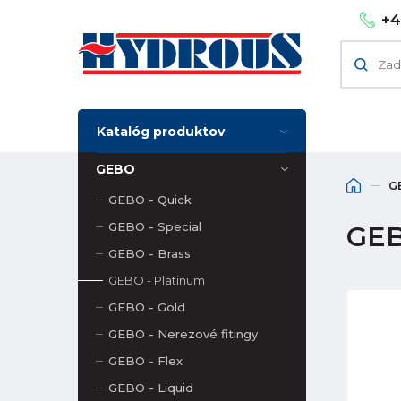
+4
Katalóg produktov
GEBO
G
GEBO - Quick
GEBO - Special
GEB
GEBO - Brass
GEBO - Platinum
GEBO - Gold
GEBO - Nerezové fitingy
GEBO - Flex
GEBO - Liquid