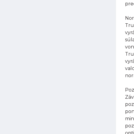
pre
Nor
Tru
vyr
súl
von
Tru
vyr
val
nor
Poz
Záv
poz
pon
min
poz
opt