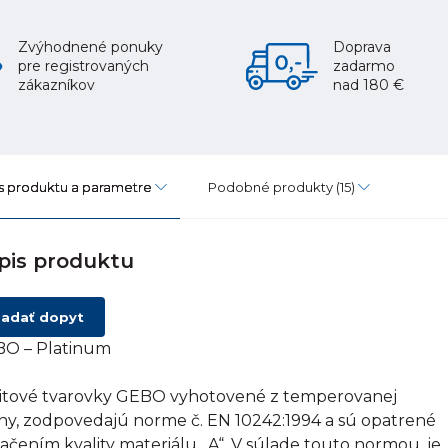
Zvýhodnené ponuky
Doprava
pre registrovaných
zadarmo
zákazníkov
nad 180 €
s produktu a parametre
Podobné produkty
(15)
pis produktu
adať dopyt
O – Platinum
itové tvarovky GEBO vyhotovené z temperovanej
tiny, zodpovedajú norme č. EN 10242:1994 a sú opatrené
ačením kvality materiálu „A“. V súlade touto normou, je