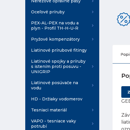
Nerezové opravné pásy
Oceľové príruby
PEX-AL-PEX na vodu a
plyn - Profil TH-H-U-R
Pryžové kompenzátory
Liatinové prírubové fitingy
Popi
Liatinové spojky a príruby
s istením proti posuvu -
UNIGRIP
Po
Liatinové posúvače na
vodu
Z
HD - Držiaky vodomerov
GEB
Tesniaci materiál
Záv
VAPO - tesniace vaky
lia
potrubí
ozn