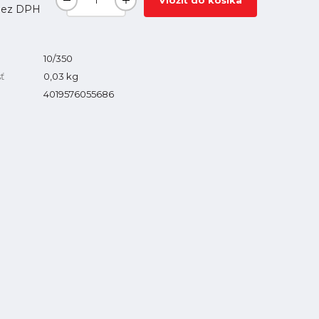
Vložiť do košíka
ez DPH
10/350
ť
0,03
kg
4019576055686