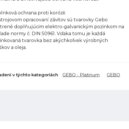
lnková ochrana proti korózii:
strojovom opracovaní závitov sú tvarovky Gebo
trené doplňujúcim elektro-galvanickým pozinkom na
lade normy č. DIN 50961. Vďaka tomu je každá
inkovaná tvarovka bez akýchkoľvek výrobných
škov a oleja.
adení v týchto kategoriách
GEBO - Platinum
GEBO