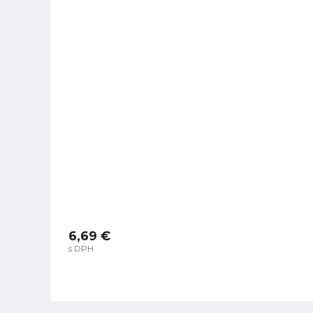
6,69 €
s DPH