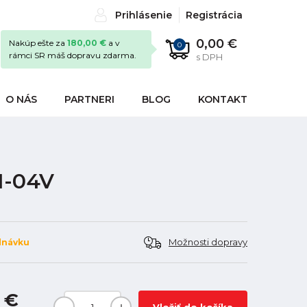
Prihlásenie
Registrácia
0,00 €
Nakúp ešte za
180,00 €
a v
0
rámci SR máš dopravu zdarma.
s DPH
O NÁS
PARTNERI
BLOG
KONTAKT
1-04V
Možnosti dopravy
dnávku
 €