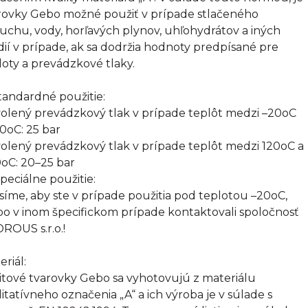
rovky Gebo možné použiť v prípade stlačeného
uchu, vody, horľavých plynov, uhľohydrátov a iných
ií v prípade, ak sa dodržia hodnoty predpísané pre
loty a prevádzkové tlaky.
Štandardné použitie:
olený prevádzkový tlak v prípade teplôt medzi –20oC
20oC: 25 bar
olený prevádzkový tlak v prípade teplôt medzi 120oC a
oC: 20–25 bar
Špeciálne použitie:
síme, aby ste v prípade použitia pod teplotou –20oC,
bo v inom špecifickom prípade kontaktovali spoločnosť
ROUS s.r.o.!
eriál:
itové tvarovky Gebo sa vyhotovujú z materiálu
litatívneho označenia „A“ a ich výroba je v súlade s