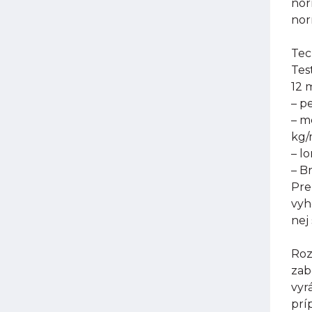
nor
nor
Tec
Tes
12 
– p
– m
kg
– l
– B
Pre
vyh
nej
Roz
zab
vyr
prí