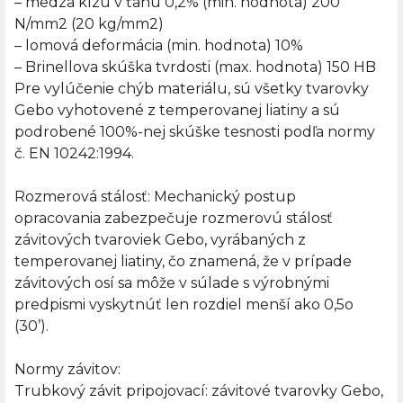
– medza klzu v ťahu 0,2% (min. hodnota) 200
N/mm2 (20 kg/mm2)
– lomová deformácia (min. hodnota) 10%
– Brinellova skúška tvrdosti (max. hodnota) 150 HB
Pre vylúčenie chýb materiálu, sú všetky tvarovky
Gebo vyhotovené z temperovanej liatiny a sú
podrobené 100%-nej skúške tesnosti podľa normy
č. EN 10242:1994.
Rozmerová stálosť: Mechanický postup
opracovania zabezpečuje rozmerovú stálosť
závitových tvaroviek Gebo, vyrábaných z
temperovanej liatiny, čo znamená, že v prípade
závitových osí sa môže v súlade s výrobnými
predpismi vyskytnúť len rozdiel menší ako 0,5o
(30’).
Normy závitov:
Trubkový závit pripojovací: závitové tvarovky Gebo,