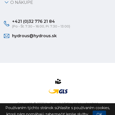
O NÁKUPE
+421 (0)32 776 21 84
(Po - Št: 7:30 – 16:00, Pi: 7:30 – 13:00)
hydrous@hydrous.sk
Copyright © 2026 hydrous.sk Všetky práva vyhradené
Používaním týchto stránok súhlasíte s používaním cookies,
eshop na mieru
vytvorilo
vibration.sk
ktoré nám pomáhajú zabezpečiť lepšie služby.
OK