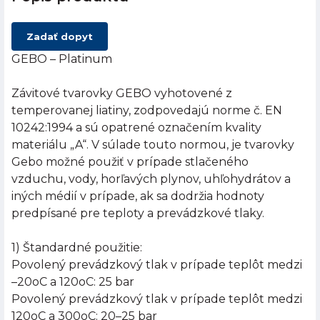
Zadať dopyt
GEBO – Platinum
Závitové tvarovky GEBO vyhotovené z
temperovanej liatiny, zodpovedajú norme č. EN
10242:1994 a sú opatrené označením kvality
materiálu „A“. V súlade touto normou, je tvarovky
Gebo možné použiť v prípade stlačeného
vzduchu, vody, horľavých plynov, uhľohydrátov a
iných médií v prípade, ak sa dodržia hodnoty
predpísané pre teploty a prevádzkové tlaky.
1) Štandardné použitie:
Povolený prevádzkový tlak v prípade teplôt medzi
–20oC a 120oC: 25 bar
Povolený prevádzkový tlak v prípade teplôt medzi
120oC a 300oC: 20–25 bar