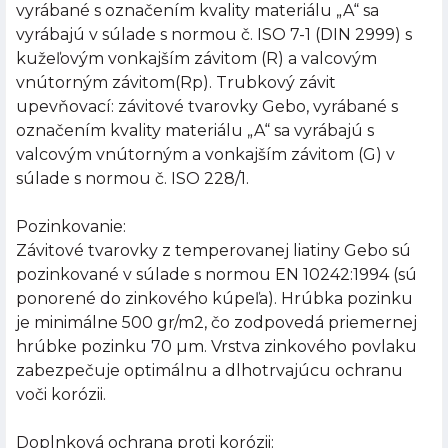
vyrábané s označením kvality materiálu „A“ sa
vyrábajú v súlade s normou č. ISO 7-1 (DIN 2999) s
kužeľovým vonkajším závitom (R) a valcovým
vnútorným závitom(Rp). Trubkový závit
upevňovací: závitové tvarovky Gebo, vyrábané s
označením kvality materiálu „A“ sa vyrábajú s
valcovým vnútorným a vonkajším závitom (G) v
súlade s normou č. ISO 228/1.
Pozinkovanie:
Závitové tvarovky z temperovanej liatiny Gebo sú
pozinkované v súlade s normou EN 10242:1994 (sú
ponorené do zinkového kúpeľa). Hrúbka pozinku
je minimálne 500 gr/m2, čo zodpovedá priemernej
hrúbke pozinku 70 µm. Vrstva zinkového povlaku
zabezpečuje optimálnu a dlhotrvajúcu ochranu
voči korózii.
Doplnková ochrana proti korózii: