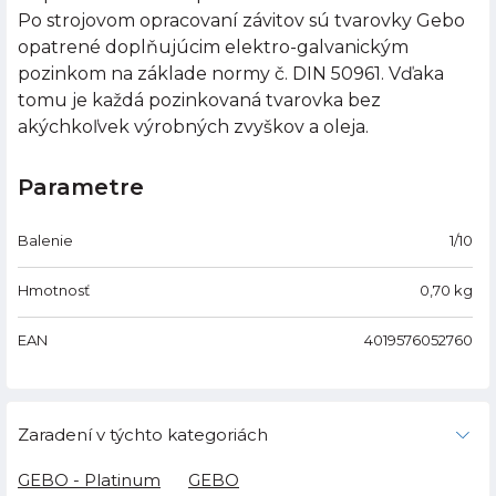
Po strojovom opracovaní závitov sú tvarovky Gebo
opatrené doplňujúcim elektro-galvanickým
pozinkom na základe normy č. DIN 50961. Vďaka
tomu je každá pozinkovaná tvarovka bez
akýchkoľvek výrobných zvyškov a oleja.
Parametre
Balenie
1/10
Hmotnosť
0,70
kg
EAN
4019576052760
Zaradení v týchto kategoriách
GEBO - Platinum
GEBO