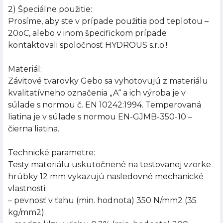
2) Špeciálne použitie:
Prosíme, aby ste v prípade použitia pod teplotou –
20oC, alebo v inom špecifickom prípade
kontaktovali spoločnosť HYDROUS s.r.o.!
Materiál:
Závitové tvarovky Gebo sa vyhotovujú z materiálu
kvalitatívneho označenia „A“ a ich výroba je v
súlade s normou č. EN 10242:1994. Temperovaná
liatina je v súlade s normou EN-GJMB-350-10 –
čierna liatina.
Technické parametre:
Testy materiálu uskutočnené na testovanej vzorke
hrúbky 12 mm vykazujú nasledovné mechanické
vlastnosti:
– pevnosť v ťahu (min. hodnota) 350 N/mm2 (35
kg/mm2)