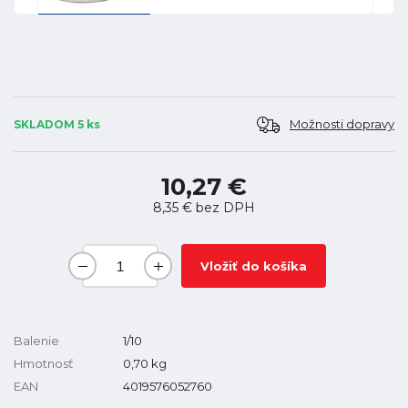
Možnosti dopravy
SKLADOM 5 ks
10,27 €
8,35 €
bez DPH
Vložiť do košíka
Balenie
1/10
Hmotnosť
0,70
kg
EAN
4019576052760