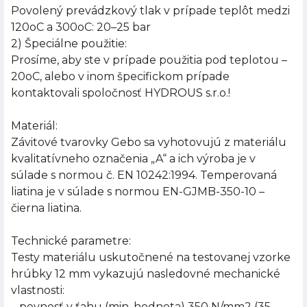
Povolený prevádzkový tlak v prípade teplôt medzi
120oC a 300oC: 20–25 bar
2) Špeciálne použitie:
Prosíme, aby ste v prípade použitia pod teplotou –
20oC, alebo v inom špecifickom prípade
kontaktovali spoločnosť HYDROUS s.r.o.!
Materiál:
Závitové tvarovky Gebo sa vyhotovujú z materiálu
kvalitatívneho označenia „A“ a ich výroba je v
súlade s normou č. EN 10242:1994. Temperovaná
liatina je v súlade s normou EN-GJMB-350-10 –
čierna liatina.
Technické parametre:
Testy materiálu uskutočnené na testovanej vzorke
hrúbky 12 mm vykazujú nasledovné mechanické
vlastnosti:
– pevnosť v ťahu (min. hodnota) 350 N/mm2 (35