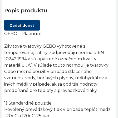
Popis produktu
Zadať dopyt
GEBO – Platinum
Závitové tvarovky GEBO vyhotovené z
temperovanej liatiny, zodpovedajú norme č. EN
10242:1994 a sú opatrené označením kvality
materiálu „A“. V súlade touto normou, je tvarovky
Gebo možné použiť v prípade stlačeného
vzduchu, vody, horľavých plynov, uhľohydrátov a
iných médií v prípade, ak sa dodržia hodnoty
predpísané pre teploty a prevádzkové tlaky.
1) Štandardné použitie:
Povolený prevádzkový tlak v prípade teplôt medzi
–20oC a 120oC: 25 bar