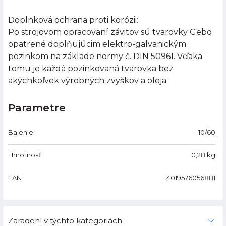
Doplnková ochrana proti korózii:
Po strojovom opracovaní závitov sú tvarovky Gebo
opatrené doplňujúcim elektro-galvanickým
pozinkom na základe normy č. DIN 50961. Vďaka
tomu je každá pozinkovaná tvarovka bez
akýchkoľvek výrobných zvyškov a oleja.
Parametre
Balenie
10/60
Hmotnosť
0,28
kg
EAN
4019576056881
Zaradení v týchto kategoriách