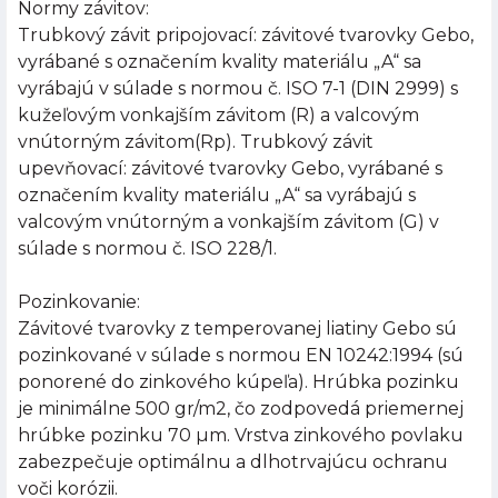
Normy závitov:
Trubkový závit pripojovací: závitové tvarovky Gebo,
vyrábané s označením kvality materiálu „A“ sa
vyrábajú v súlade s normou č. ISO 7-1 (DIN 2999) s
kužeľovým vonkajším závitom (R) a valcovým
vnútorným závitom(Rp). Trubkový závit
upevňovací: závitové tvarovky Gebo, vyrábané s
označením kvality materiálu „A“ sa vyrábajú s
valcovým vnútorným a vonkajším závitom (G) v
súlade s normou č. ISO 228/1.
Pozinkovanie:
Závitové tvarovky z temperovanej liatiny Gebo sú
pozinkované v súlade s normou EN 10242:1994 (sú
ponorené do zinkového kúpeľa). Hrúbka pozinku
je minimálne 500 gr/m2, čo zodpovedá priemernej
hrúbke pozinku 70 µm. Vrstva zinkového povlaku
zabezpečuje optimálnu a dlhotrvajúcu ochranu
voči korózii.