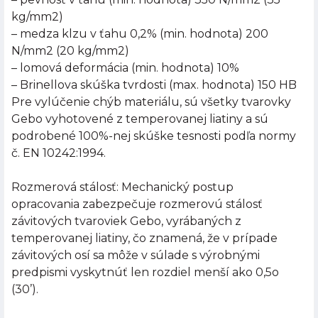
kg/mm2)
– medza klzu v ťahu 0,2% (min. hodnota) 200
N/mm2 (20 kg/mm2)
– lomová deformácia (min. hodnota) 10%
– Brinellova skúška tvrdosti (max. hodnota) 150 HB
Pre vylúčenie chýb materiálu, sú všetky tvarovky
Gebo vyhotovené z temperovanej liatiny a sú
podrobené 100%-nej skúške tesnosti podľa normy
č. EN 10242:1994.
Rozmerová stálosť: Mechanický postup
opracovania zabezpečuje rozmerovú stálosť
závitových tvaroviek Gebo, vyrábaných z
temperovanej liatiny, čo znamená, že v prípade
závitových osí sa môže v súlade s výrobnými
predpismi vyskytnúť len rozdiel menší ako 0,5o
(30’).