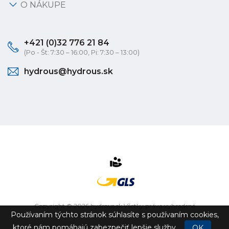
O NÁKUPE
+421 (0)32 776 21 84
(Po - Št: 7:30 – 16:00, Pi: 7:30 – 13:00)
hydrous@hydrous.sk
Copyright © 2026 hydrous.sk Všetky práva vyhradené
Používaním týchto stránok súhlasíte s používaním cookies,
eshop na mieru
vytvorilo
vibration.sk
ktoré nám pomáhajú zabezpečiť lepšie služby.
OK