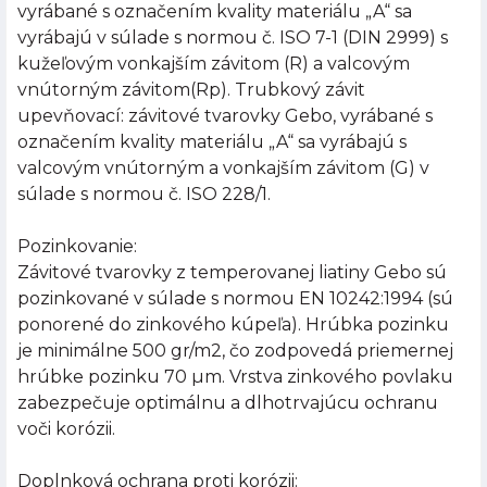
vyrábané s označením kvality materiálu „A“ sa
vyrábajú v súlade s normou č. ISO 7-1 (DIN 2999) s
kužeľovým vonkajším závitom (R) a valcovým
vnútorným závitom(Rp). Trubkový závit
upevňovací: závitové tvarovky Gebo, vyrábané s
označením kvality materiálu „A“ sa vyrábajú s
valcovým vnútorným a vonkajším závitom (G) v
súlade s normou č. ISO 228/1.
Pozinkovanie:
Závitové tvarovky z temperovanej liatiny Gebo sú
pozinkované v súlade s normou EN 10242:1994 (sú
ponorené do zinkového kúpeľa). Hrúbka pozinku
je minimálne 500 gr/m2, čo zodpovedá priemernej
hrúbke pozinku 70 µm. Vrstva zinkového povlaku
zabezpečuje optimálnu a dlhotrvajúcu ochranu
voči korózii.
Doplnková ochrana proti korózii: