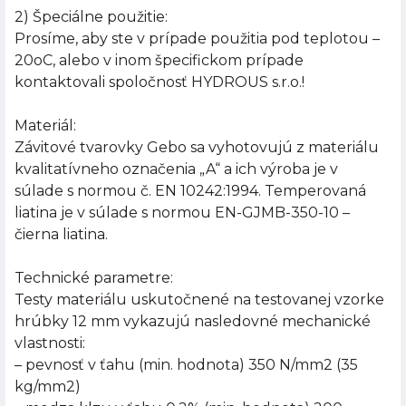
2) Špeciálne použitie:
Prosíme, aby ste v prípade použitia pod teplotou –
20oC, alebo v inom špecifickom prípade
kontaktovali spoločnosť HYDROUS s.r.o.!
Materiál:
Závitové tvarovky Gebo sa vyhotovujú z materiálu
kvalitatívneho označenia „A“ a ich výroba je v
súlade s normou č. EN 10242:1994. Temperovaná
liatina je v súlade s normou EN-GJMB-350-10 –
čierna liatina.
Technické parametre:
Testy materiálu uskutočnené na testovanej vzorke
hrúbky 12 mm vykazujú nasledovné mechanické
vlastnosti:
– pevnosť v ťahu (min. hodnota) 350 N/mm2 (35
kg/mm2)