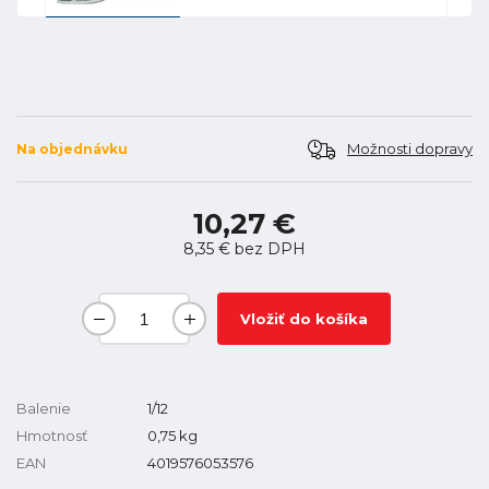
Možnosti dopravy
Na objednávku
10,27 €
8,35 €
bez DPH
Vložiť do košíka
Balenie
1/12
Hmotnosť
0,75
kg
EAN
4019576053576