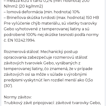
– medza klzu v ťahu 0,2% (min. hodnota) 200
N/mm2 (20 kg/mm2)
– lomová deformácia (min. hodnota) 10%
– Brinellova skúška tvrdosti (max. hodnota) 150 HB
Pre vylúčenie chýb materiálu, sú všetky tvarovky
Gebo vyhotovené z temperovanej liatiny a sú
podrobené 100%-nej skúške tesnosti podľa normy
č. EN 10242:1994.
Rozmerová stálosť: Mechanický postup
opracovania zabezpečuje rozmerovú stálosť
závitových tvaroviek Gebo, vyrábaných z
temperovanej liatiny, čo znamená, že v prípade
závitových osí sa môže v súlade s výrobnými
predpismi vyskytnúť len rozdiel menší ako 0,5o
(30’).
Normy závitov:
Trubkový závit pripojovací: závitové tvarovky Gebo,