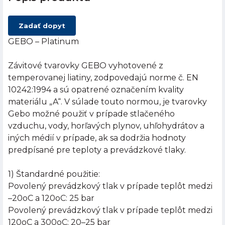
Zadať dopyt
GEBO – Platinum
Závitové tvarovky GEBO vyhotovené z
temperovanej liatiny, zodpovedajú norme č. EN
10242:1994 a sú opatrené označením kvality
materiálu „A“. V súlade touto normou, je tvarovky
Gebo možné použiť v prípade stlačeného
vzduchu, vody, horľavých plynov, uhľohydrátov a
iných médií v prípade, ak sa dodržia hodnoty
predpísané pre teploty a prevádzkové tlaky.
1) Štandardné použitie:
Povolený prevádzkový tlak v prípade teplôt medzi
–20oC a 120oC: 25 bar
Povolený prevádzkový tlak v prípade teplôt medzi
120oC a 300oC: 20–25 bar