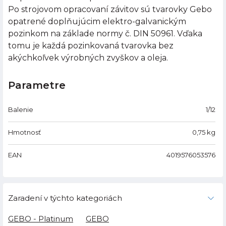
Po strojovom opracovaní závitov sú tvarovky Gebo
opatrené doplňujúcim elektro-galvanickým
pozinkom na základe normy č. DIN 50961. Vďaka
tomu je každá pozinkovaná tvarovka bez
akýchkoľvek výrobných zvyškov a oleja.
Parametre
Balenie
1/12
Hmotnosť
0,75
kg
EAN
4019576053576
Zaradení v týchto kategoriách
GEBO - Platinum
GEBO