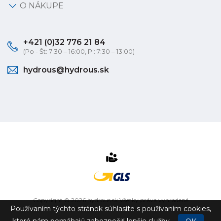
O NÁKUPE
+421 (0)32 776 21 84
(Po - Št: 7:30 – 16:00, Pi: 7:30 – 13:00)
hydrous@hydrous.sk
Copyright © 2026 hydrous.sk Všetky práva vyhradené
Používaním týchto stránok súhlasíte s používaním cookies,
eshop na mieru
vytvorilo
vibration.sk
ktoré nám pomáhajú zabezpečiť lepšie služby.