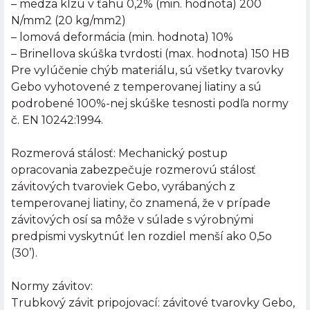
– medza klzu v ťahu 0,2% (min. hodnota) 200
N/mm2 (20 kg/mm2)
– lomová deformácia (min. hodnota) 10%
– Brinellova skúška tvrdosti (max. hodnota) 150 HB
Pre vylúčenie chýb materiálu, sú všetky tvarovky
Gebo vyhotovené z temperovanej liatiny a sú
podrobené 100%-nej skúške tesnosti podľa normy
č. EN 10242:1994.
Rozmerová stálosť: Mechanický postup
opracovania zabezpečuje rozmerovú stálosť
závitových tvaroviek Gebo, vyrábaných z
temperovanej liatiny, čo znamená, že v prípade
závitových osí sa môže v súlade s výrobnými
predpismi vyskytnúť len rozdiel menší ako 0,5o
(30’).
Normy závitov:
Trubkový závit pripojovací: závitové tvarovky Gebo,