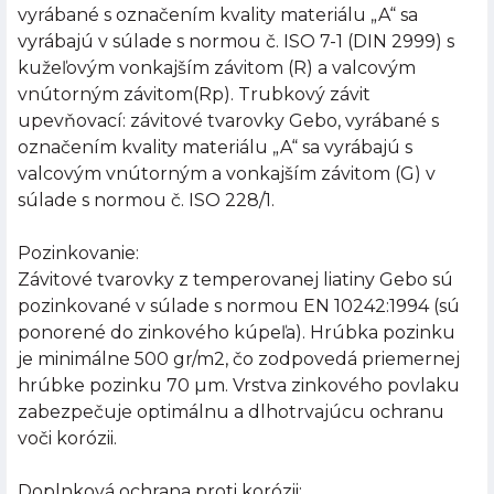
vyrábané s označením kvality materiálu „A“ sa
vyrábajú v súlade s normou č. ISO 7-1 (DIN 2999) s
kužeľovým vonkajším závitom (R) a valcovým
vnútorným závitom(Rp). Trubkový závit
upevňovací: závitové tvarovky Gebo, vyrábané s
označením kvality materiálu „A“ sa vyrábajú s
valcovým vnútorným a vonkajším závitom (G) v
súlade s normou č. ISO 228/1.
Pozinkovanie:
Závitové tvarovky z temperovanej liatiny Gebo sú
pozinkované v súlade s normou EN 10242:1994 (sú
ponorené do zinkového kúpeľa). Hrúbka pozinku
je minimálne 500 gr/m2, čo zodpovedá priemernej
hrúbke pozinku 70 µm. Vrstva zinkového povlaku
zabezpečuje optimálnu a dlhotrvajúcu ochranu
voči korózii.
Doplnková ochrana proti korózii: