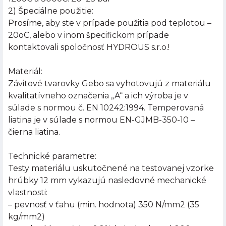
2) Špeciálne použitie:
Prosíme, aby ste v prípade použitia pod teplotou –
20oC, alebo v inom špecifickom prípade
kontaktovali spoločnosť HYDROUS s.r.o.!
Materiál:
Závitové tvarovky Gebo sa vyhotovujú z materiálu
kvalitatívneho označenia „A“ a ich výroba je v
súlade s normou č. EN 10242:1994. Temperovaná
liatina je v súlade s normou EN-GJMB-350-10 –
čierna liatina.
Technické parametre:
Testy materiálu uskutočnené na testovanej vzorke
hrúbky 12 mm vykazujú nasledovné mechanické
vlastnosti:
– pevnosť v ťahu (min. hodnota) 350 N/mm2 (35
kg/mm2)