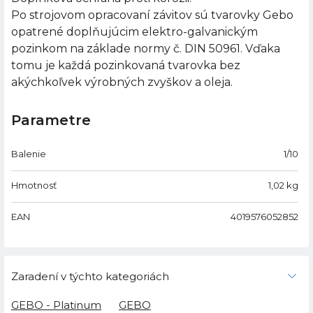
Po strojovom opracovaní závitov sú tvarovky Gebo
opatrené doplňujúcim elektro-galvanickým
pozinkom na základe normy č. DIN 50961. Vďaka
tomu je každá pozinkovaná tvarovka bez
akýchkoľvek výrobných zvyškov a oleja.
Parametre
Balenie
1/10
Hmotnosť
1,02
kg
EAN
4019576052852
Zaradení v týchto kategoriách
GEBO - Platinum
GEBO