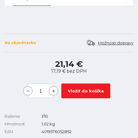
Možnosti dopravy
Na objednávku
21,14 €
17,19 €
bez DPH
Vložiť do košíka
Balenie
1/10
Hmotnosť
1,02
kg
EAN
4019576052852