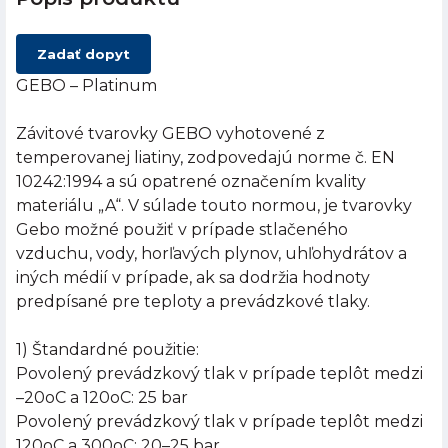
Zadať dopyt
GEBO – Platinum
Závitové tvarovky GEBO vyhotovené z
temperovanej liatiny, zodpovedajú norme č. EN
10242:1994 a sú opatrené označením kvality
materiálu „A“. V súlade touto normou, je tvarovky
Gebo možné použiť v prípade stlačeného
vzduchu, vody, horľavých plynov, uhľohydrátov a
iných médií v prípade, ak sa dodržia hodnoty
predpísané pre teploty a prevádzkové tlaky.
1) Štandardné použitie:
Povolený prevádzkový tlak v prípade teplôt medzi
–20oC a 120oC: 25 bar
Povolený prevádzkový tlak v prípade teplôt medzi
120oC a 300oC: 20–25 bar