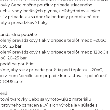
rovky Gebo možné použiť v prípade stlačeného
uchu, vody, horľavých plynov, uhľohydrátov a iných
ií v prípade, ak sa dodržia hodnoty predpísané pre
loty a prevádzkové tlaky.
Štandardné použitie:
olený prevádzkový tlak v prípade teplôt medzi –20oC
20oC: 25 bar
olený prevádzkový tlak v prípade teplôt medzi 120oC a
oC: 20–25 bar
Špeciálne použitie:
síme, aby ste v prípade použitia pod teplotou –20oC,
bo v inom špecifickom prípade kontaktovali spoločnosť
ROUS s.r.o.!
eriál:
itové tvarovky Gebo sa vyhotovujú z materiálu
litatívneho označenia „A“ a ich výroba je v súlade s