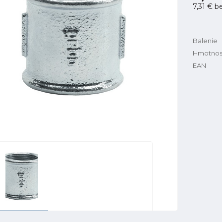
7,31 €
b
Balenie
Hmotnos
EAN