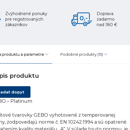
Zvýhodnené ponuky
Doprava
pre registrovaných
zadarmo
zákazníkov
nad 180 €
s produktu a parametre
Podobné produkty
(15)
pis produktu
adať dopyt
O – Platinum
itové tvarovky GEBO vyhotovené z temperovanej
tiny, zodpovedajú norme č. EN 10242:1994 a sú opatrené
ačením kvality materiálu „A“. V súlade touto normou, je