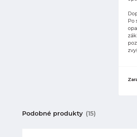
Dop
Po 
opa
zák
poz
zvy
Zar
Podobné produkty
(15)