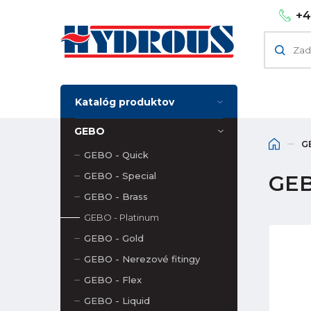
+4
Katalóg produktov
GEBO
G
GEBO - Quick
GEBO - Special
GEB
GEBO - Brass
GEBO - Platinum
GEBO - Gold
GEBO - Nerezové fitingy
GEBO - Flex
GEBO - Liquid