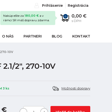
Prihlásenie
Registrácia
0,00 €
Nakúp ešte za
180,00 €
a v
0
rámci SR máš dopravu zdarma.
s DPH
O NÁS
PARTNERI
BLOG
KONTAKT
 270-10V
.1/2", 270-10V
Možnosti dopravy
 3 ks
 €