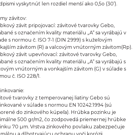
dpismi vyskytnúť len rozdiel menší ako 0,5o (30’).
my závitov:
bkový závit pripojovací: závitové tvarovky Gebo,
ábané s označením kvality materiálu „A“ sa vyrábajú v
ade s normou č. ISO 7-1 (DIN 2999) s kužeľovým
kajším závitom (R) a valcovým vnútorným závitom(Rp).
bkový závit upevňovací: závitové tvarovky Gebo,
ábané s označením kvality materiálu „A“ sa vyrábajú s
covým vnútorným a vonkajším závitom (G) v súlade s
mou č. ISO 228/1.
inkovanie:
itové tvarovky z temperovanej liatiny Gebo sú
inkované v súlade s normou EN 10242:1994 (sú
orené do zinkového kúpeľa). Hrúbka pozinku je
imálne 500 gr/m2, čo zodpovedá priemernej hrúbke
inku 70 µm. Vrstva zinkového povlaku zabezpečuje
imálnu a dlhotrvajúcu ochranu voči korózii.