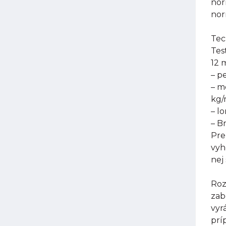
nor
nor
Tec
Tes
12 
– p
– m
kg
– l
– B
Pre
vyh
nej
Roz
zab
vyr
prí