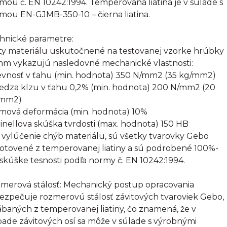
mou č. EN 10242:1994. Temperovaná liatina je v súlade s
mou EN-GJMB-350-10 – čierna liatina.
hnické parametre:
ty materiálu uskutočnené na testovanej vzorke hrúbky
mm vykazujú nasledovné mechanické vlastnosti:
evnosť v ťahu (min. hodnota) 350 N/mm2 (35 kg/mm2)
edza klzu v ťahu 0,2% (min. hodnota) 200 N/mm2 (20
/mm2)
omová deformácia (min. hodnota) 10%
rinellova skúška tvrdosti (max. hodnota) 150 HB
 vylúčenie chýb materiálu, sú všetky tvarovky Gebo
otovené z temperovanej liatiny a sú podrobené 100%-
 skúške tesnosti podľa normy č. EN 10242:1994.
merová stálosť: Mechanický postup opracovania
ezpečuje rozmerovú stálosť závitových tvaroviek Gebo,
ábaných z temperovanej liatiny, čo znamená, že v
pade závitových osí sa môže v súlade s výrobnými