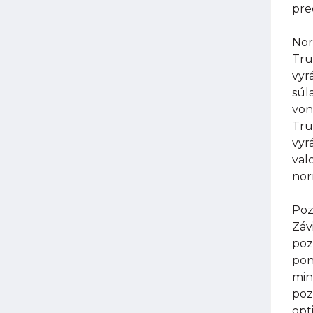
pre
Nor
Tru
vyr
súl
von
Tru
vyr
val
nor
Poz
Záv
poz
pon
min
poz
opt