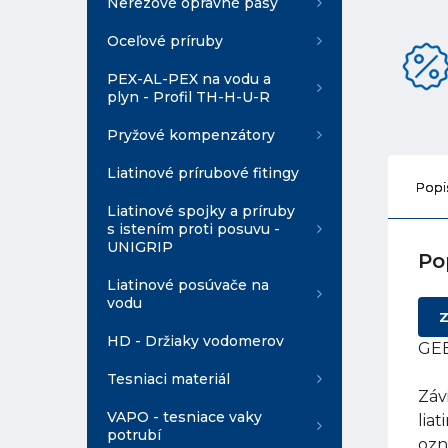
Nerezové opravné pásy
Oceľové príruby
PEX-AL-PEX na vodu a
plyn - Profil TH-H-U-R
Pryžové kompenzátory
Liatinové prírubové fitingy
Popi
Liatinové spojky a príruby
s istením proti posuvu -
UNIGRIP
Po
Liatinové posúvače na
vodu
Z
HD - Držiaky vodomerov
GEB
Tesniaci materiál
Záv
VAPO - tesniace vaky
lia
potrubí
ozn