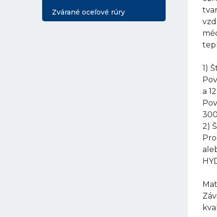
tva
Zvárané oceľové rúry
vzd
méd
tep
1) 
Pov
a 1
Pov
300
2) 
Pro
ale
HYD
Mat
Záv
kva