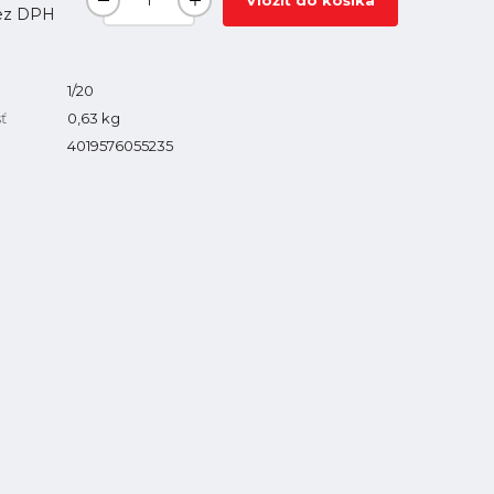
Vložiť do košíka
ez DPH
1/20
ť
0,63
kg
4019576055235