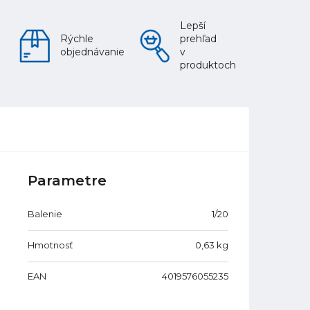
Lepší
Rýchle
prehľad
objednávanie
v
produktoch
Parametre
Balenie
1/20
Hmotnosť
0,63
kg
EAN
4019576055235