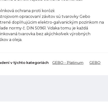
lnková ochrana proti korózii:
strojovom opracovaní závitov sú tvarovky Gebo
trené doplňujúcim elektro-galvanickým pozinkom na
lade normy č. DIN 50961. Vďaka tomu je každá
inkovaná tvarovka bez akýchkoľvek výrobných
škov a oleja.
adení v týchto kategoriách
GEBO - Platinum
GEBO