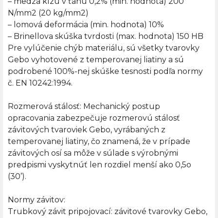
– medza klzu v ťahu 0,2% (min. hodnota) 200
N/mm2 (20 kg/mm2)
– lomová deformácia (min. hodnota) 10%
– Brinellova skúška tvrdosti (max. hodnota) 150 HB
Pre vylúčenie chýb materiálu, sú všetky tvarovky
Gebo vyhotovené z temperovanej liatiny a sú
podrobené 100%-nej skúške tesnosti podľa normy
č. EN 10242:1994.
Rozmerová stálosť: Mechanický postup
opracovania zabezpečuje rozmerovú stálosť
závitových tvaroviek Gebo, vyrábaných z
temperovanej liatiny, čo znamená, že v prípade
závitových osí sa môže v súlade s výrobnými
predpismi vyskytnúť len rozdiel menší ako 0,5o
(30’).
Normy závitov:
Trubkový závit pripojovací: závitové tvarovky Gebo,