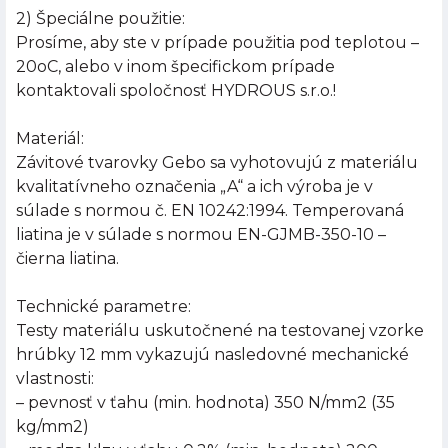
2) Špeciálne použitie:
Prosíme, aby ste v prípade použitia pod teplotou –
20oC, alebo v inom špecifickom prípade
kontaktovali spoločnosť HYDROUS s.r.o.!
Materiál:
Závitové tvarovky Gebo sa vyhotovujú z materiálu
kvalitatívneho označenia „A“ a ich výroba je v
súlade s normou č. EN 10242:1994. Temperovaná
liatina je v súlade s normou EN-GJMB-350-10 –
čierna liatina.
Technické parametre:
Testy materiálu uskutočnené na testovanej vzorke
hrúbky 12 mm vykazujú nasledovné mechanické
vlastnosti:
– pevnosť v ťahu (min. hodnota) 350 N/mm2 (35
kg/mm2)