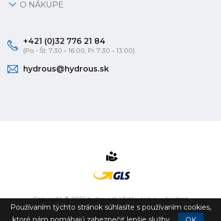
O NÁKUPE
+421 (0)32 776 21 84
(Po - Št: 7:30 – 16:00, Pi: 7:30 – 13:00)
hydrous@hydrous.sk
Copyright © 2026 hydrous.sk Všetky práva vyhradené
Používaním týchto stránok súhlasíte s používaním cookies,
eshop na mieru
vytvorilo
vibration.sk
ktoré nám pomáhajú zabezpečiť lepšie služby.
OK