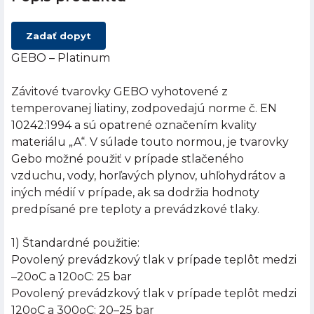
Zadať dopyt
GEBO – Platinum
Závitové tvarovky GEBO vyhotovené z
temperovanej liatiny, zodpovedajú norme č. EN
10242:1994 a sú opatrené označením kvality
materiálu „A“. V súlade touto normou, je tvarovky
Gebo možné použiť v prípade stlačeného
vzduchu, vody, horľavých plynov, uhľohydrátov a
iných médií v prípade, ak sa dodržia hodnoty
predpísané pre teploty a prevádzkové tlaky.
1) Štandardné použitie:
Povolený prevádzkový tlak v prípade teplôt medzi
–20oC a 120oC: 25 bar
Povolený prevádzkový tlak v prípade teplôt medzi
120oC a 300oC: 20–25 bar