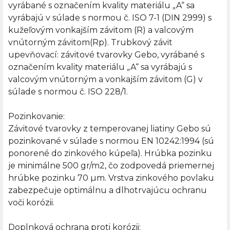
vyrábané s označením kvality materiálu „A“ sa
vyrábajú v súlade s normou č. ISO 7-1 (DIN 2999) s
kužeľovým vonkajším závitom (R) a valcovým
vnútorným závitom(Rp). Trubkový závit
upevňovací: závitové tvarovky Gebo, vyrábané s
označením kvality materiálu „A“ sa vyrábajú s
valcovým vnútorným a vonkajším závitom (G) v
súlade s normou č. ISO 228/1.
Pozinkovanie:
Závitové tvarovky z temperovanej liatiny Gebo sú
pozinkované v súlade s normou EN 10242:1994 (sú
ponorené do zinkového kúpeľa). Hrúbka pozinku
je minimálne 500 gr/m2, čo zodpovedá priemernej
hrúbke pozinku 70 µm. Vrstva zinkového povlaku
zabezpečuje optimálnu a dlhotrvajúcu ochranu
voči korózii.
Doplnková ochrana proti korózii: