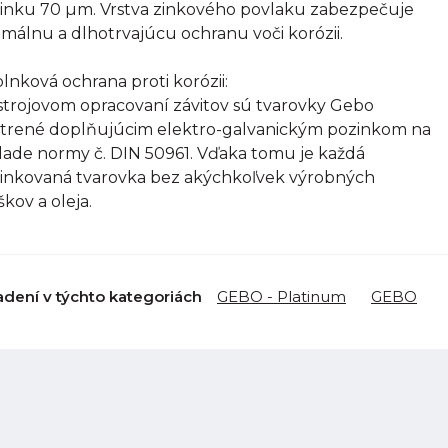
inku 70 µm. Vrstva zinkového povlaku zabezpečuje
imálnu a dlhotrvajúcu ochranu voči korózii.
lnková ochrana proti korózii:
strojovom opracovaní závitov sú tvarovky Gebo
trené doplňujúcim elektro-galvanickým pozinkom na
lade normy č. DIN 50961. Vďaka tomu je každá
inkovaná tvarovka bez akýchkoľvek výrobných
škov a oleja.
adení v týchto kategoriách
GEBO - Platinum
GEBO