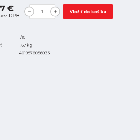
7 €
Vložiť do košíka
bez DPH
1/10
ť
1,67
kg
4019576056935