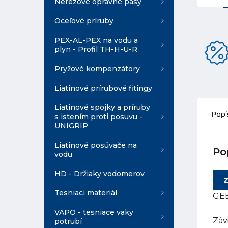
Nerezové opravné pásy
Oceľové príruby
PEX-AL-PEX na vodu a
plyn - Profil TH-H-U-R
Pryžové kompenzátory
Liatinové prírubové fitingy
Liatinové spojky a príruby
Popi
s istením proti posuvu -
UNIGRIP
Liatinové posúvače na
Po
vodu
HD - Držiaky vodomerov
Z
Tesniaci materiál
GEB
VAPO - tesniace vaky
Záv
potrubí