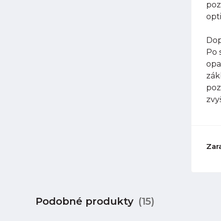
poz
opt
Dop
Po 
opa
zák
poz
zvy
Zar
Podobné produkty
(15)