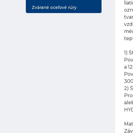
lia
Zvárané oceľové rúry
ozn
tva
vzd
méd
tep
1) 
Pov
a 1
Pov
300
2) 
Pro
ale
HYD
Mat
Záv