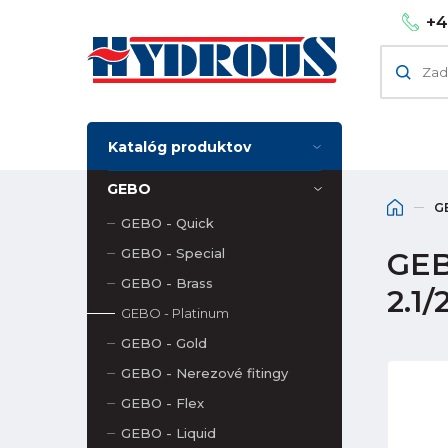
+4
Katalóg produktov
GEBO
G
GEBO - Quick
GEBO - Special
GEB
GEBO - Brass
2.1/
GEBO - Platinum
GEBO - Gold
GEBO - Nerezové fitingy
GEBO - Flex
GEBO - Liquid