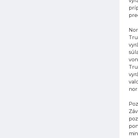
vyr
prí
pre
Nor
Tru
vyr
súl
von
Tru
vyr
val
nor
Poz
Záv
poz
pon
min