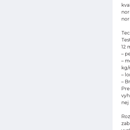
kva
nor
nor
Tec
Tes
12 
– p
– m
kg
– l
– B
Pre
vyh
nej
Roz
zab