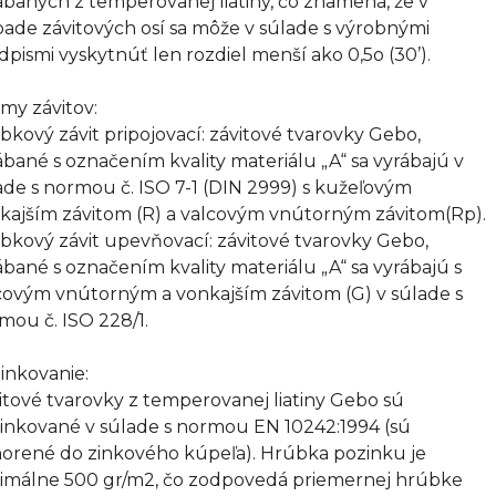
ábaných z temperovanej liatiny, čo znamená, že v
pade závitových osí sa môže v súlade s výrobnými
dpismi vyskytnúť len rozdiel menší ako 0,5o (30’).
my závitov:
bkový závit pripojovací: závitové tvarovky Gebo,
ábané s označením kvality materiálu „A“ sa vyrábajú v
ade s normou č. ISO 7-1 (DIN 2999) s kužeľovým
kajším závitom (R) a valcovým vnútorným závitom(Rp).
bkový závit upevňovací: závitové tvarovky Gebo,
ábané s označením kvality materiálu „A“ sa vyrábajú s
covým vnútorným a vonkajším závitom (G) v súlade s
mou č. ISO 228/1.
inkovanie:
itové tvarovky z temperovanej liatiny Gebo sú
inkované v súlade s normou EN 10242:1994 (sú
orené do zinkového kúpeľa). Hrúbka pozinku je
imálne 500 gr/m2, čo zodpovedá priemernej hrúbke