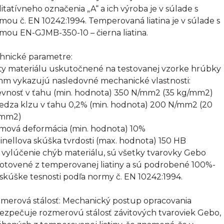
litatívneho označenia „A“ a ich výroba je v súlade s
mou č. EN 10242:1994. Temperovaná liatina je v súlade s
mou EN-GJMB-350-10 – čierna liatina.
hnické parametre:
ty materiálu uskutočnené na testovanej vzorke hrúbky
mm vykazujú nasledovné mechanické vlastnosti:
evnosť v ťahu (min. hodnota) 350 N/mm2 (35 kg/mm2)
edza klzu v ťahu 0,2% (min. hodnota) 200 N/mm2 (20
/mm2)
omová deformácia (min. hodnota) 10%
rinellova skúška tvrdosti (max. hodnota) 150 HB
 vylúčenie chýb materiálu, sú všetky tvarovky Gebo
otovené z temperovanej liatiny a sú podrobené 100%-
 skúške tesnosti podľa normy č. EN 10242:1994.
merová stálosť: Mechanický postup opracovania
ezpečuje rozmerovú stálosť závitových tvaroviek Gebo,