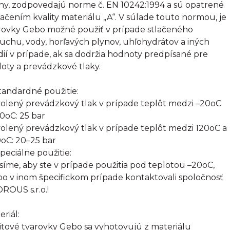
tiny, zodpovedajú norme č. EN 10242:1994 a sú opatrené
ačením kvality materiálu „A“. V súlade touto normou, je
rovky Gebo možné použiť v prípade stlačeného
uchu, vody, horľavých plynov, uhľohydrátov a iných
ií v prípade, ak sa dodržia hodnoty predpísané pre
loty a prevádzkové tlaky.
Štandardné použitie:
olený prevádzkový tlak v prípade teplôt medzi –20oC
20oC: 25 bar
olený prevádzkový tlak v prípade teplôt medzi 120oC a
oC: 20–25 bar
Špeciálne použitie:
síme, aby ste v prípade použitia pod teplotou –20oC,
bo v inom špecifickom prípade kontaktovali spoločnosť
ROUS s.r.o.!
eriál:
itové tvarovky Gebo sa vyhotovujú z materiálu