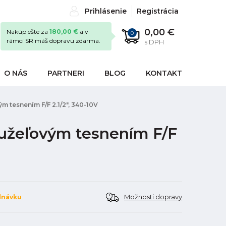
Prihlásenie
Registrácia
0,00 €
Nakúp ešte za
180,00 €
a v
0
rámci SR máš dopravu zdarma.
s DPH
O NÁS
PARTNERI
BLOG
KONTAKT
 tesnením F/F 2.1/2", 340-10V
užeľovým tesnením F/F
Možnosti dopravy
dnávku