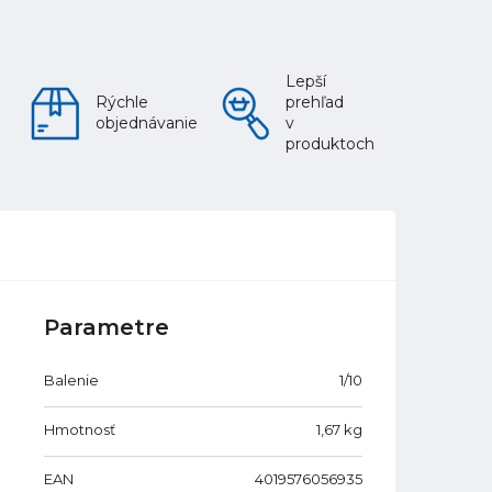
Lepší
Rýchle
prehľad
objednávanie
v
produktoch
Parametre
Balenie
1/10
Hmotnosť
1,67
kg
EAN
4019576056935