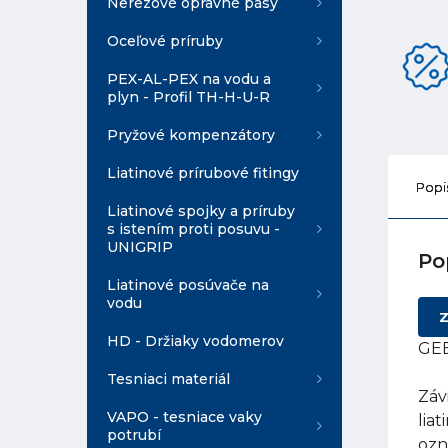
Nerezové opravné pásy
Oceľové príruby
PEX-AL-PEX na vodu a
plyn - Profil TH-H-U-R
Pryžové kompenzátory
Liatinové prírubové fitingy
Popi
Liatinové spojky a príruby
s istením proti posuvu -
UNIGRIP
Po
Liatinové posúvače na
vodu
Z
HD - Držiaky vodomerov
GEB
Tesniaci materiál
Záv
VAPO - tesniace vaky
lia
potrubí
ozn