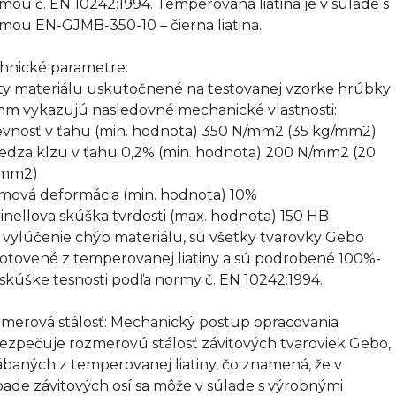
mou č. EN 10242:1994. Temperovaná liatina je v súlade s
mou EN-GJMB-350-10 – čierna liatina.
hnické parametre:
ty materiálu uskutočnené na testovanej vzorke hrúbky
mm vykazujú nasledovné mechanické vlastnosti:
evnosť v ťahu (min. hodnota) 350 N/mm2 (35 kg/mm2)
edza klzu v ťahu 0,2% (min. hodnota) 200 N/mm2 (20
/mm2)
omová deformácia (min. hodnota) 10%
rinellova skúška tvrdosti (max. hodnota) 150 HB
 vylúčenie chýb materiálu, sú všetky tvarovky Gebo
otovené z temperovanej liatiny a sú podrobené 100%-
 skúške tesnosti podľa normy č. EN 10242:1994.
merová stálosť: Mechanický postup opracovania
ezpečuje rozmerovú stálosť závitových tvaroviek Gebo,
ábaných z temperovanej liatiny, čo znamená, že v
pade závitových osí sa môže v súlade s výrobnými