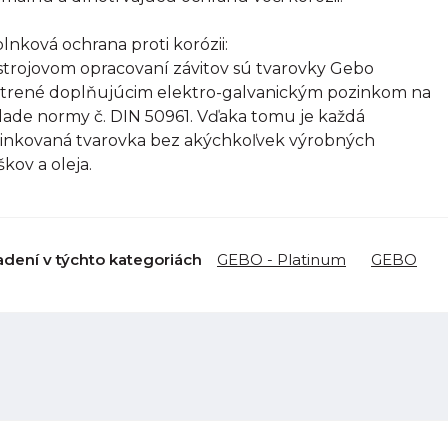
lnková ochrana proti korózii:
strojovom opracovaní závitov sú tvarovky Gebo
trené doplňujúcim elektro-galvanickým pozinkom na
lade normy č. DIN 50961. Vďaka tomu je každá
inkovaná tvarovka bez akýchkoľvek výrobných
škov a oleja.
adení v týchto kategoriách
GEBO - Platinum
GEBO