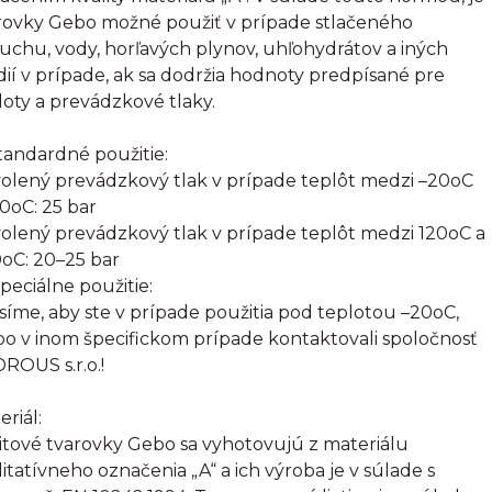
rovky Gebo možné použiť v prípade stlačeného
uchu, vody, horľavých plynov, uhľohydrátov a iných
ií v prípade, ak sa dodržia hodnoty predpísané pre
loty a prevádzkové tlaky.
Štandardné použitie:
olený prevádzkový tlak v prípade teplôt medzi –20oC
20oC: 25 bar
olený prevádzkový tlak v prípade teplôt medzi 120oC a
oC: 20–25 bar
Špeciálne použitie:
síme, aby ste v prípade použitia pod teplotou –20oC,
bo v inom špecifickom prípade kontaktovali spoločnosť
ROUS s.r.o.!
eriál:
itové tvarovky Gebo sa vyhotovujú z materiálu
litatívneho označenia „A“ a ich výroba je v súlade s