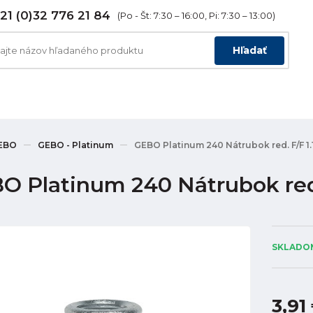
21 (0)32 776 21 84
(Po - Št: 7:30 – 16:00, Pi: 7:30 – 13:00)
Hľadať
EBO
GEBO - Platinum
GEBO Platinum 240 Nátrubok red. F/F 1.1
O Platinum 240 Nátrubok red. 
SKLADOM
3,91