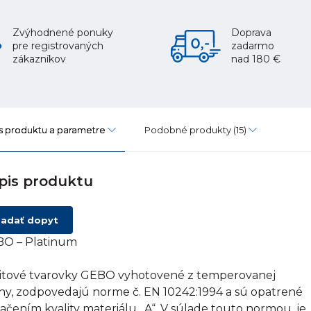
Zvýhodnené ponuky
Doprava
pre registrovaných
zadarmo
zákazníkov
nad 180 €
s produktu a parametre
Podobné produkty
(15)
pis produktu
adať dopyt
O – Platinum
itové tvarovky GEBO vyhotovené z temperovanej
tiny, zodpovedajú norme č. EN 10242:1994 a sú opatrené
ačením kvality materiálu „A“. V súlade touto normou, je