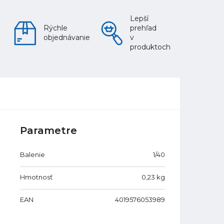
Lepší
Rýchle
prehľad
objednávanie
v
produktoch
Parametre
Balenie
1/40
Hmotnosť
0,23
kg
EAN
4019576053989