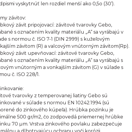
dpismi vyskytnúť len rozdiel menší ako 0,5o (30’).
my závitov:
bkový závit pripojovací: závitové tvarovky Gebo,
ábané s označením kvality materiálu „A“ sa vyrábajú v
ade s normou č. ISO 7-1 (DIN 2999) s kužeľovým
kajším závitom (R) a valcovým vnútorným závitom(Rp).
bkový závit upevňovací: závitové tvarovky Gebo,
ábané s označením kvality materiálu „A“ sa vyrábajú s
covým vnútorným a vonkajším závitom (G) v súlade s
mou č. ISO 228/1.
inkovanie:
itové tvarovky z temperovanej liatiny Gebo sú
inkované v súlade s normou EN 10242:1994 (sú
orené do zinkového kúpeľa). Hrúbka pozinku je
imálne 500 gr/m2, čo zodpovedá priemernej hrúbke
inku 70 µm. Vrstva zinkového povlaku zabezpečuje
imálnu a dlhotrvajúcu ochranu voči korózii.