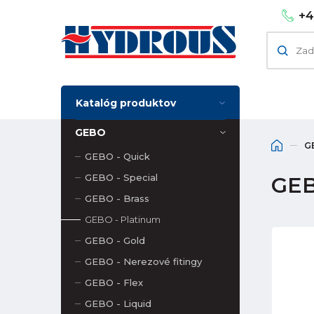
+4
Katalóg produktov
GEBO
G
GEBO - Quick
GEBO - Special
GEB
GEBO - Brass
GEBO - Platinum
GEBO - Gold
GEBO - Nerezové fitingy
GEBO - Flex
GEBO - Liquid