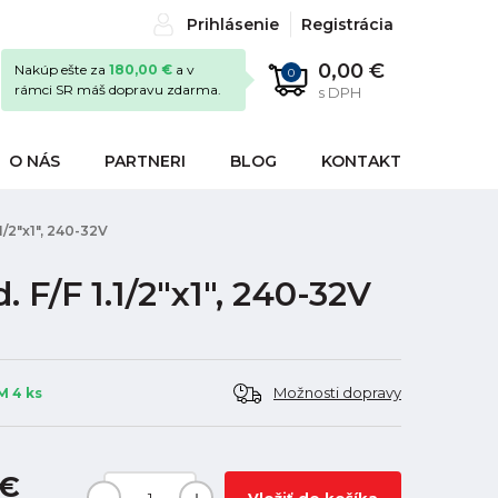
Prihlásenie
Registrácia
0,00 €
Nakúp ešte za
180,00 €
a v
0
rámci SR máš dopravu zdarma.
s DPH
O NÁS
PARTNERI
BLOG
KONTAKT
/2"x1", 240-32V
F/F 1.1/2"x1", 240-32V
Možnosti dopravy
 4 ks
 €