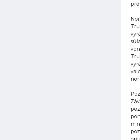
pre
Nor
Tru
vyr
súl
von
Tru
vyr
val
nor
Poz
Záv
poz
pon
min
poz
opt