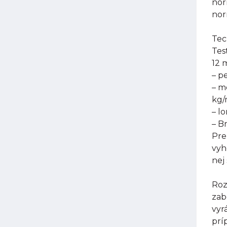
nor
nor
Tec
Tes
12 
– p
– m
kg
– l
– B
Pre
vyh
nej
Roz
zab
vyr
prí