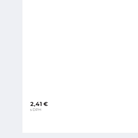
2,41 €
s DPH