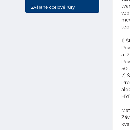
tva
Zvárané oceľové rúry
vzd
méd
tep
1) 
Pov
a 1
Pov
300
2) 
Pro
ale
HYD
Mat
Záv
kva