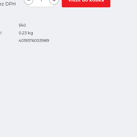
Vložiť do košíka
ez DPH
1/40
ť
0,23
kg
4019576053989