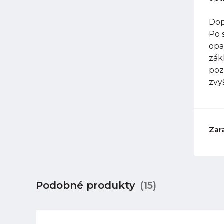
Dop
Po 
opa
zák
poz
zvy
Zar
Podobné produkty
(15)