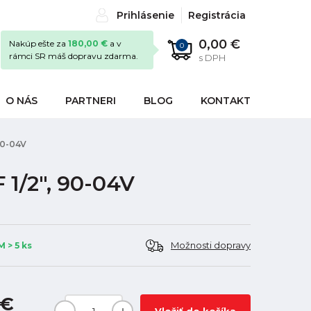
Prihlásenie
Registrácia
0,00 €
Nakúp ešte za
180,00 €
a v
0
rámci SR máš dopravu zdarma.
s DPH
O NÁS
PARTNERI
BLOG
KONTAKT
90-04V
 1/2", 90-04V
Možnosti dopravy
 > 5 ks
 €