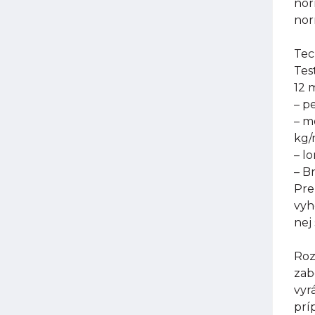
nor
nor
Tec
Tes
12 
– p
– m
kg
– l
– B
Pre
vyh
nej
Roz
zab
vyr
prí