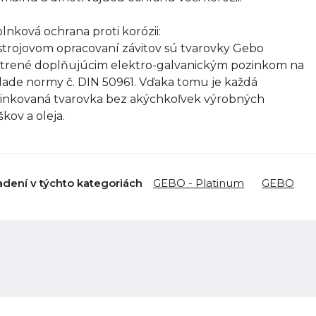
lnková ochrana proti korózii:
strojovom opracovaní závitov sú tvarovky Gebo
trené doplňujúcim elektro-galvanickým pozinkom na
lade normy č. DIN 50961. Vďaka tomu je každá
inkovaná tvarovka bez akýchkoľvek výrobných
škov a oleja.
adení v týchto kategoriách
GEBO - Platinum
GEBO