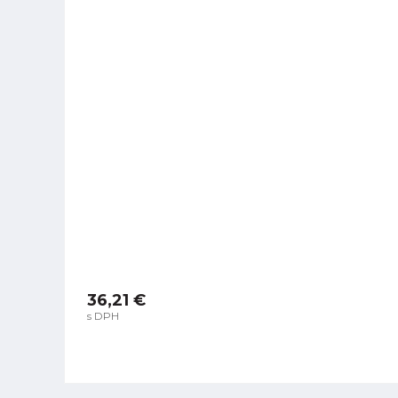
36,21 €
s DPH