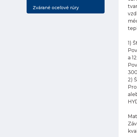
tva
Zvárané oceľové rúry
vzd
méd
tep
1) 
Pov
a 1
Pov
300
2) 
Pro
ale
HYD
Mat
Záv
kva