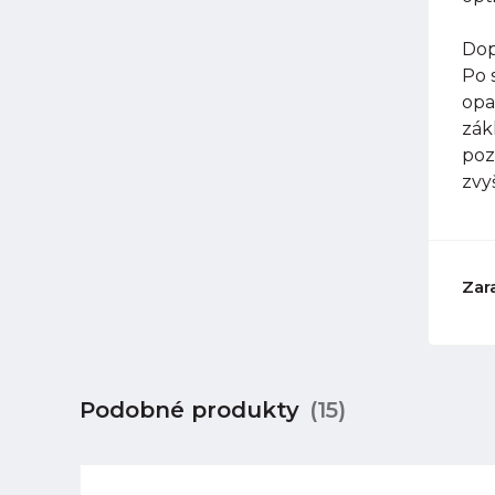
Dop
Po 
opa
zák
poz
zvy
Zar
Podobné produkty
(15)