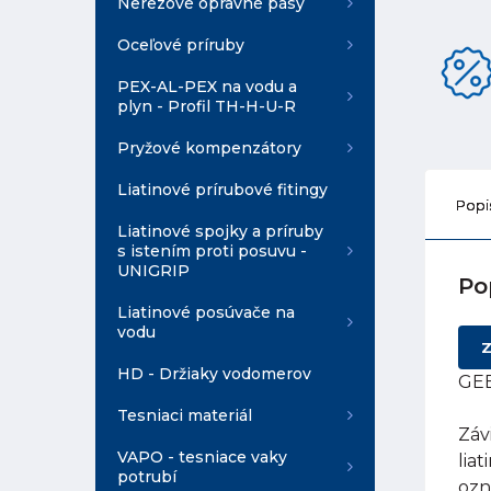
Nerezové opravné pásy
Oceľové príruby
PEX-AL-PEX na vodu a
plyn - Profil TH-H-U-R
Pryžové kompenzátory
Liatinové prírubové fitingy
Popi
Liatinové spojky a príruby
s istením proti posuvu -
UNIGRIP
Po
Liatinové posúvače na
vodu
Z
HD - Držiaky vodomerov
GEB
Tesniaci materiál
Záv
VAPO - tesniace vaky
lia
potrubí
ozn