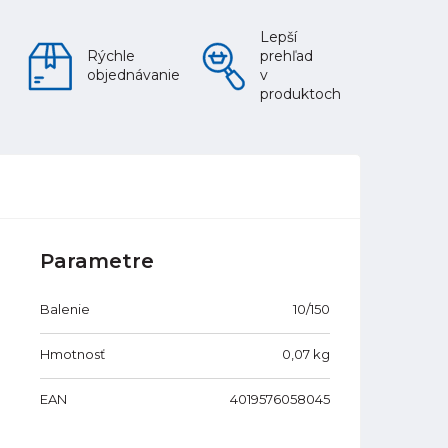
Lepší
Rýchle
prehľad
objednávanie
v
produktoch
Parametre
Balenie
10/150
Hmotnosť
0,07
kg
EAN
4019576058045