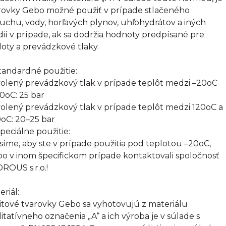
rovky Gebo možné použiť v prípade stlačeného
uchu, vody, horľavých plynov, uhľohydrátov a iných
ií v prípade, ak sa dodržia hodnoty predpísané pre
loty a prevádzkové tlaky.
Štandardné použitie:
olený prevádzkový tlak v prípade teplôt medzi –20oC
20oC: 25 bar
olený prevádzkový tlak v prípade teplôt medzi 120oC a
oC: 20–25 bar
Špeciálne použitie:
síme, aby ste v prípade použitia pod teplotou –20oC,
bo v inom špecifickom prípade kontaktovali spoločnosť
ROUS s.r.o.!
eriál:
itové tvarovky Gebo sa vyhotovujú z materiálu
litatívneho označenia „A“ a ich výroba je v súlade s