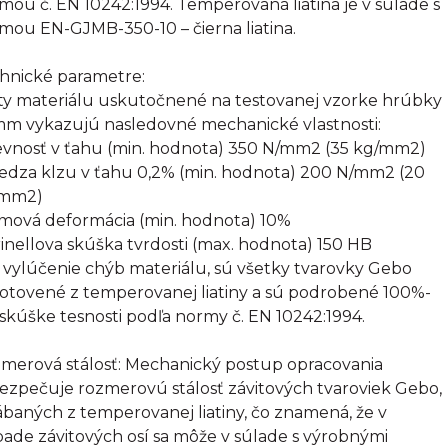
mou č. EN 10242:1994. Temperovaná liatina je v súlade s
mou EN-GJMB-350-10 – čierna liatina.
hnické parametre:
ty materiálu uskutočnené na testovanej vzorke hrúbky
mm vykazujú nasledovné mechanické vlastnosti:
evnosť v ťahu (min. hodnota) 350 N/mm2 (35 kg/mm2)
edza klzu v ťahu 0,2% (min. hodnota) 200 N/mm2 (20
/mm2)
omová deformácia (min. hodnota) 10%
rinellova skúška tvrdosti (max. hodnota) 150 HB
 vylúčenie chýb materiálu, sú všetky tvarovky Gebo
otovené z temperovanej liatiny a sú podrobené 100%-
 skúške tesnosti podľa normy č. EN 10242:1994.
merová stálosť: Mechanický postup opracovania
ezpečuje rozmerovú stálosť závitových tvaroviek Gebo,
ábaných z temperovanej liatiny, čo znamená, že v
pade závitových osí sa môže v súlade s výrobnými