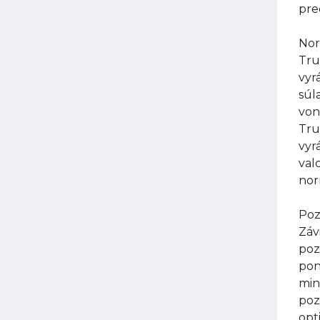
pre
Nor
Tru
vyr
súl
von
Tru
vyr
val
nor
Poz
Záv
poz
pon
min
poz
opt