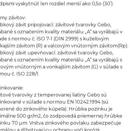
dpismi vyskytnúť len rozdiel menší ako 0,5o (30’).
my závitov:
bkový závit pripojovací: závitové tvarovky Gebo,
ábané s označením kvality materiálu „A“ sa vyrábajú v
ade s normou č. ISO 7-1 (DIN 2999) s kužeľovým
kajším závitom (R) a valcovým vnútorným závitom(Rp).
bkový závit upevňovací: závitové tvarovky Gebo,
ábané s označením kvality materiálu „A“ sa vyrábajú s
covým vnútorným a vonkajším závitom (G) v súlade s
mou č. ISO 228/1.
inkovanie:
itové tvarovky z temperovanej liatiny Gebo sú
inkované v súlade s normou EN 10242:1994 (sú
orené do zinkového kúpeľa). Hrúbka pozinku je
imálne 500 gr/m2, čo zodpovedá priemernej hrúbke
inku 70 µm. Vrstva zinkového povlaku zabezpečuje
imálnu a dlhotrvajúcu ochranu voči korózii.