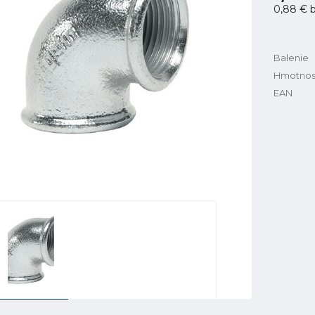
0,88 €
b
Balenie
Hmotnos
EAN