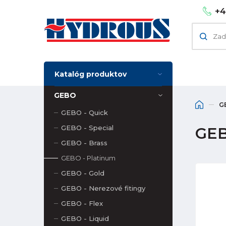
+4
Katalóg produktov
GEBO
G
GEBO - Quick
GEBO - Special
GEB
GEBO - Brass
GEBO - Platinum
GEBO - Gold
GEBO - Nerezové fitingy
GEBO - Flex
GEBO - Liquid