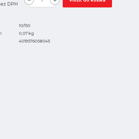
Vložiť do košíka
ez DPH
10/150
ť
0,07
kg
4019576058045