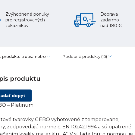
Zvýhodnené ponuky
Doprava
pre registrovaných
zadarmo
zákazníkov
nad 180 €
s produktu a parametre
Podobné produkty
(15)
pis produktu
adať dopyt
O – Platinum
itové tvarovky GEBO vyhotovené z temperovanej
tiny, zodpovedajú norme č. EN 10242:1994 a sú opatrené
ačením kvality materiálu „A“. V súlade touto normou, je