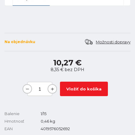
Možnosti dopravy
Na objednávku
10,27 €
8,35 €
bez DPH
Vložiť do košíka
Balenie
1/15
Hmotnosť
0,46
kg
EAN
4019576052692