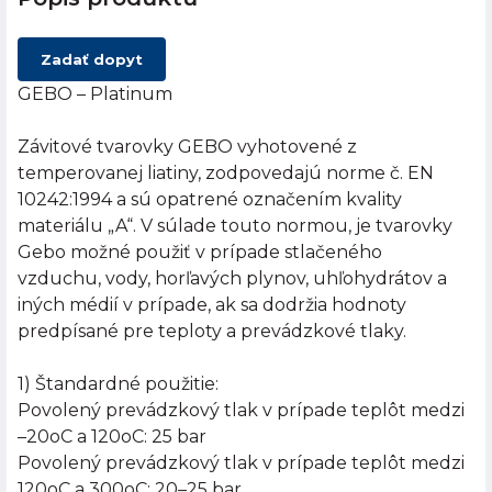
Zadať dopyt
GEBO – Platinum
Závitové tvarovky GEBO vyhotovené z
temperovanej liatiny, zodpovedajú norme č. EN
10242:1994 a sú opatrené označením kvality
materiálu „A“. V súlade touto normou, je tvarovky
Gebo možné použiť v prípade stlačeného
vzduchu, vody, horľavých plynov, uhľohydrátov a
iných médií v prípade, ak sa dodržia hodnoty
predpísané pre teploty a prevádzkové tlaky.
1) Štandardné použitie:
Povolený prevádzkový tlak v prípade teplôt medzi
–20oC a 120oC: 25 bar
Povolený prevádzkový tlak v prípade teplôt medzi
120oC a 300oC: 20–25 bar