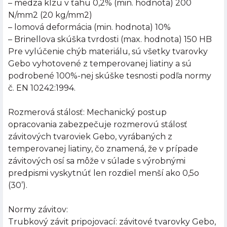
– medza klzu v ťahu 0,2% (min. hodnota) 200
N/mm2 (20 kg/mm2)
– lomová deformácia (min. hodnota) 10%
– Brinellova skúška tvrdosti (max. hodnota) 150 HB
Pre vylúčenie chýb materiálu, sú všetky tvarovky
Gebo vyhotovené z temperovanej liatiny a sú
podrobené 100%-nej skúške tesnosti podľa normy
č. EN 10242:1994.
Rozmerová stálosť: Mechanický postup
opracovania zabezpečuje rozmerovú stálosť
závitových tvaroviek Gebo, vyrábaných z
temperovanej liatiny, čo znamená, že v prípade
závitových osí sa môže v súlade s výrobnými
predpismi vyskytnúť len rozdiel menší ako 0,5o
(30’).
Normy závitov:
Trubkový závit pripojovací: závitové tvarovky Gebo,