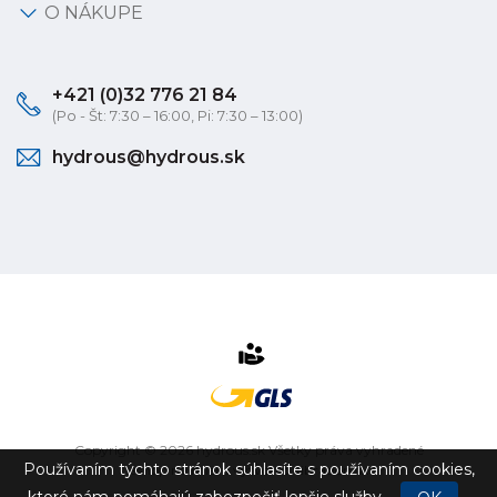
O NÁKUPE
+421 (0)32 776 21 84
(Po - Št: 7:30 – 16:00, Pi: 7:30 – 13:00)
hydrous@hydrous.sk
Copyright © 2026 hydrous.sk Všetky práva vyhradené
Používaním týchto stránok súhlasíte s používaním cookies,
eshop na mieru
vytvorilo
vibration.sk
ktoré nám pomáhajú zabezpečiť lepšie služby.