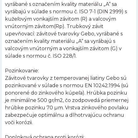
vyrábané s označením kvality materiálu „A“ sa
vyrábajú v súlade s normou č. ISO 7-1 (DIN 2999) s
kužeľovým vonkajším závitom (R) a valcovým
vnútorným závitom(Rp). Trubkový závit
upevňovací: závitové tvarovky Gebo, vyrábané s
označením kvality materiálu „A“ sa vyrábajú s
valcovým vnútorným a vonkajším závitom (G) v
súlade s normou č. ISO 228/1.
Pozinkovanie:
Závitové tvarovky z temperovanej liatiny Gebo sú
pozinkované v súlade s normou EN 10242:1994 (sú
ponorené do zinkového kúpeľa). Hrúbka pozinku
je minimálne 500 gr/m2, čo zodpovedá priemernej
hrúbke pozinku 70 µm. Vrstva zinkového povlaku
zabezpečuje optimálnu a dlhotrvajúcu ochranu
voči korózii.
Doplnková ochrana proti korózii: