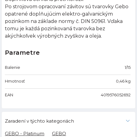
Po strojovom opracovaní závitov sú tvarovky Gebo
opatrené doplňujúcim elektro-galvanickým
pozinkom na základe normy č. DIN 50961. Vďaka
tomu je každá pozinkovaná tvarovka bez
akýchkoľvek výrobných zvyškov a oleja.
Parametre
Balenie
1/15
Hmotnosť
0,46
kg
EAN
4019576052692
Zaradení v týchto kategoriách
GEBO - Platinum
GEBO