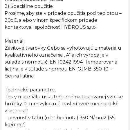
2) Špeciálne použitie:
Prosíme, aby ste v prípade použitia pod teplotou –
20oC, alebo v inom špecifickom prípade
kontaktovali spoločnosť HYDROUS s.r.o.!
Materiál:
Závitové tvarovky Gebo sa vyhotovujú z materiálu
kvalitatívneho označenia „A“ a ich výroba je v
súlade s normou č. EN 10242:1994. Temperovaná
liatina je v súlade s normou EN-GJMB-350-10 –
čierna liatina.
Technické parametre:
Testy materiálu uskutočnené na testovanej vzorke
hrúbky 12 mm vykazujú nasledovné mechanické
vlastnosti:
– pevnosť v ťahu (min. hodnota) 350 N/mm2 (35
kg/mm2)